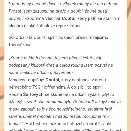
k nim dresy osobně dovezu. Zbytek rodiny ale nic netušil.
Prostě jsem zazvonil na dveře a doufal, že mě pustí
dovnitř,“
vzpomíná Vladimír
Coufal
, který patří ke stabilním
členům české fotbalové reprezentace.
„Kromě dalších drobností jsem přivezl ještě svůj
podepsaný klubový dres a celou rodinu jsem pozval na
naše venkovní utkání s Bayernem
Mnichov,“
doplňuje
Coufal,
který nastupuje v dresu
německého TSG Hoffenheim. A co slíbil, to splnil.
Rodina
Šerlových
se skutečně na utkání vydala.
„Byl to
úžasný zážitek. Na stadionu bylo 75 tisíc lidí a když taková
masa zabouří, to je něco neuvěřitelného. Vladimír hrál
skvěle, uběhal mnohem mladší hráče, moc jsme mu
fandili.“
Hoffenheim nakonec bohužel prohrál 1:5, ale