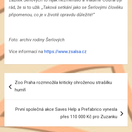
zážitek Šerlových to nijak nezmenšilo a Vladimír Coufal byl
rád, že si to užili.
„Taková setkání jako se Šerlovými člověku
připomenou, co je v životě opravdu důležité!“
Foto: archiv rodiny Šerlových
Více informací na
https://www.zsalsa.cz
Navigace
Zoo Praha rozmnožila kriticky ohroženou strašilku
pro
humří
příspěvek
První společná akce Saves Help a Prefabrico vynesla
přes 110 000 Kč pro Zuzanku