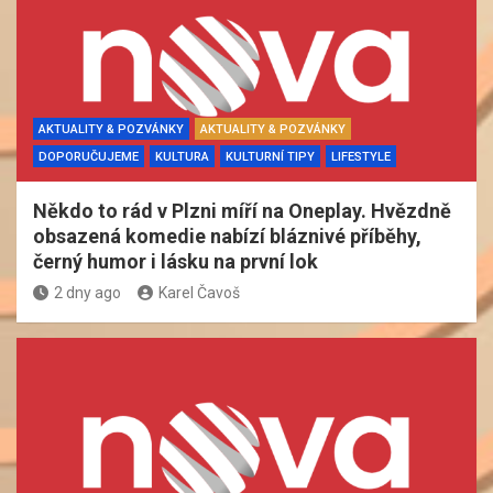
AKTUALITY & POZVÁNKY
AKTUALITY & POZVÁNKY
DOPORUČUJEME
KULTURA
KULTURNÍ TIPY
LIFESTYLE
Někdo to rád v Plzni míří na Oneplay. Hvězdně
obsazená komedie nabízí bláznivé příběhy,
černý humor i lásku na první lok
2 dny ago
Karel Čavoš