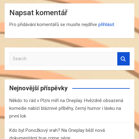
Napsat komentář
Pro přidávání komentářů se musíte nejdříve
přihlásit
.
S
e
a
r
c
Nejnovější příspěvky
h
Někdo to rád v Plzni míří na Oneplay. Hvězdně obsazená
komedie nabízí bláznivé příběhy, černý humor i lásku na
první lok
Kdo byl Ponožkový vrah? Na Oneplay běží nová
dokumentární true crime série