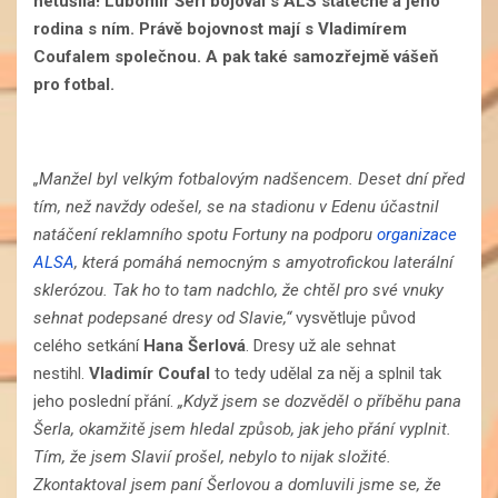
netušila! Lubomír Šerl bojoval s ALS statečně a jeho
rodina s ním. Právě bojovnost mají s Vladimírem
Coufalem společnou. A pak také samozřejmě vášeň
pro fotbal.
„Manžel byl velkým fotbalovým nadšencem. Deset dní před
tím, než navždy odešel, se na stadionu v Edenu účastnil
natáčení reklamního spotu Fortuny na podporu
organizace
ALSA
, která pomáhá nemocným s amyotrofickou laterální
sklerózou. Tak ho to tam nadchlo, že chtěl pro své vnuky
sehnat podepsané dresy od Slavie,“
vysvětluje původ
celého setkání
Hana Šerlová
. Dresy už ale sehnat
nestihl.
Vladimír Coufal
to tedy udělal za něj a splnil tak
jeho poslední přání.
„Když jsem se dozvěděl o příběhu pana
Šerla, okamžitě jsem hledal způsob, jak jeho přání vyplnit.
Tím, že jsem Slavií prošel, nebylo to nijak složité.
Zkontaktoval jsem paní Šerlovou a domluvili jsme se, že