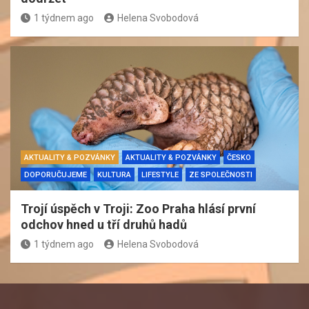
1 týdnem ago
Helena Svobodová
AKTUALITY & POZVÁNKY
AKTUALITY & POZVÁNKY
ČESKO
DOPORUČUJEME
KULTURA
LIFESTYLE
ZE SPOLEČNOSTI
Trojí úspěch v Troji: Zoo Praha hlásí první
odchov hned u tří druhů hadů
1 týdnem ago
Helena Svobodová