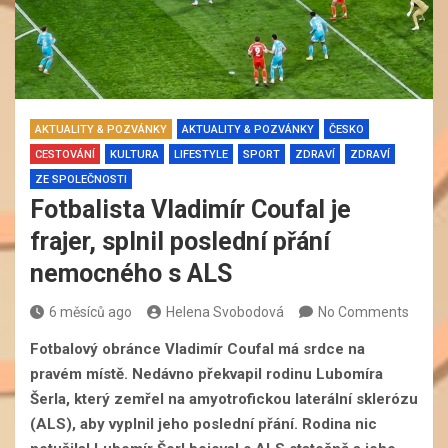
AKTUALITY & POZVÁNKY
AKTUALITY & POZVÁNKY
ČESKO
CESTOVÁNÍ
KULTURA
LIFESTYLE
SPORT
ZDRAVÍ
ZDRAVÍ
ZE SPOLEČNOSTI
Fotbalista Vladimír Coufal je
frajer, splnil poslední přání
nemocného s ALS
6 měsíců ago
Helena Svobodová
No Comments
Fotbalový obránce Vladimír Coufal má srdce na
pravém místě. Nedávno překvapil rodinu Lubomíra
Šerla, který zemřel na amyotrofickou laterální sklerózu
(ALS), aby vyplnil jeho poslední přání. Rodina nic