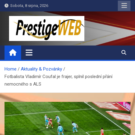
Skip
Sobota, 8 srpna, 2026
to
content
PrestigeWEB
Home
Aktuality & Pozvánky
Fotbalista Vladimír Coufal je frajer, splnil poslední přání
nemocného s ALS