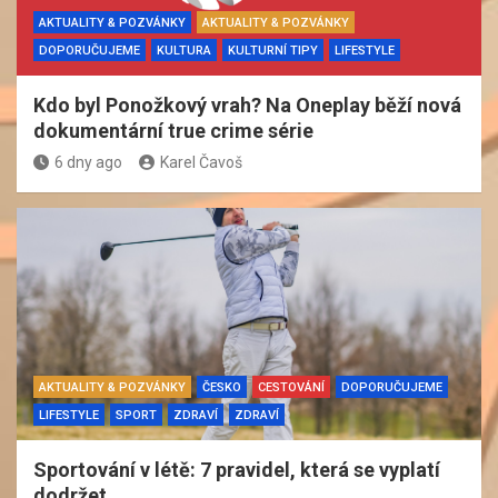
AKTUALITY & POZVÁNKY
AKTUALITY & POZVÁNKY
DOPORUČUJEME
KULTURA
KULTURNÍ TIPY
LIFESTYLE
Kdo byl Ponožkový vrah? Na Oneplay běží nová
dokumentární true crime série
6 dny ago
Karel Čavoš
AKTUALITY & POZVÁNKY
ČESKO
CESTOVÁNÍ
DOPORUČUJEME
LIFESTYLE
SPORT
ZDRAVÍ
ZDRAVÍ
Sportování v létě: 7 pravidel, která se vyplatí
dodržet