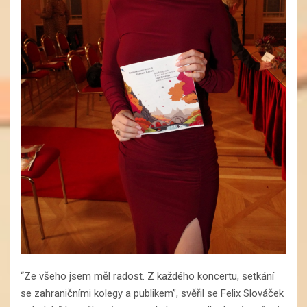
“Ze všeho jsem měl radost. Z každého koncertu, setkání
se zahraničními kolegy a publikem”, svěřil se Felix Slováček