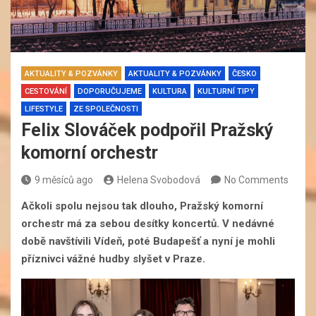
AKTUALITY & POZVÁNKY
AKTUALITY & POZVÁNKY
ČESKO
CESTOVÁNÍ
DOPORUČUJEME
KULTURA
KULTURNÍ TIPY
LIFESTYLE
ZE SPOLEČNOSTI
Felix Slováček podpořil Pražský
komorní orchestr
9 měsíců ago
Helena Svobodová
No Comments
Ačkoli spolu nejsou tak dlouho, Pražský komorní
orchestr má za sebou desítky koncertů. V nedávné
době navštívili Vídeň, poté Budapešť a nyní je mohli
příznivci vážné hudby slyšet v Praze.