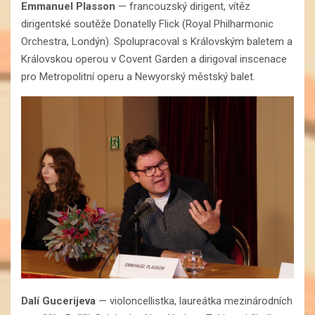
Emmanuel Plasson
— francouzský dirigent, vítěz
dirigentské soutěže Donatelly Flick (Royal Philharmonic
Orchestra, Londýn). Spolupracoval s Královským baletem a
Královskou operou v Covent Garden a dirigoval inscenace
pro Metropolitní operu a Newyorský městský balet.
Dalí Gucerijeva
— violoncellistka, laureátka mezinárodních