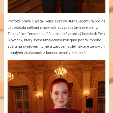
Protože právě chystají velké světové turné, agentura pro ně
uspořádala setkání s novináři, aby představili své plány.
Tiskové konference se účastnil také proslulý hudebník Felix
Slováček, který svým uměleckým kolegům popřál mnoho
zdaru na světovém turné a zároveň sdílel některé ze svých
bohatých zkušeností z koncertování v zahraničí.