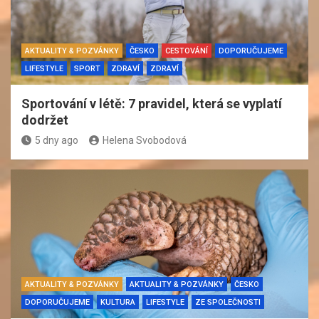
AKTUALITY & POZVÁNKY
ČESKO
CESTOVÁNÍ
DOPORUČUJEME
LIFESTYLE
SPORT
ZDRAVÍ
ZDRAVÍ
Sportování v létě: 7 pravidel, která se vyplatí
dodržet
5 dny ago
Helena Svobodová
AKTUALITY & POZVÁNKY
AKTUALITY & POZVÁNKY
ČESKO
DOPORUČUJEME
KULTURA
LIFESTYLE
ZE SPOLEČNOSTI