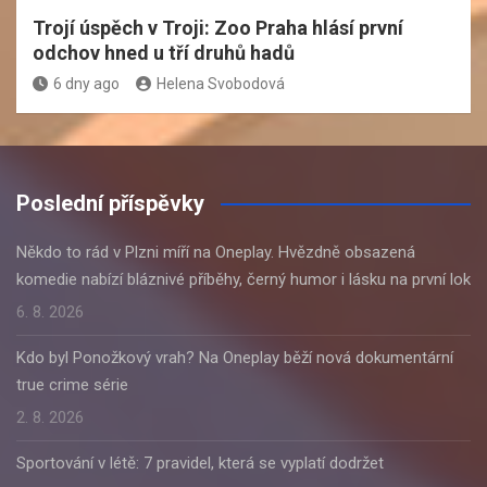
Trojí úspěch v Troji: Zoo Praha hlásí první
odchov hned u tří druhů hadů
6 dny ago
Helena Svobodová
Poslední příspěvky
Někdo to rád v Plzni míří na Oneplay. Hvězdně obsazená
komedie nabízí bláznivé příběhy, černý humor i lásku na první lok
6. 8. 2026
Kdo byl Ponožkový vrah? Na Oneplay běží nová dokumentární
true crime série
2. 8. 2026
Sportování v létě: 7 pravidel, která se vyplatí dodržet