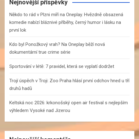
c
Nejnovější příspěvky
h
Někdo to rád v Plzni míří na Oneplay. Hvězdně obsazená
komedie nabízí bláznivé příběhy, černý humor i lásku na
první lok
Kdo byl Ponožkový vrah? Na Oneplay běží nová
dokumentární true crime série
Sportování v létě: 7 pravidel, která se vyplatí dodržet
Trojí úspěch v Troji: Zoo Praha hlásí první odchov hned u tří
druhů hadů
Keltská noc 2026: krkonošský open air festival s nejlepším
výhledem Vysoké nad Jizerou