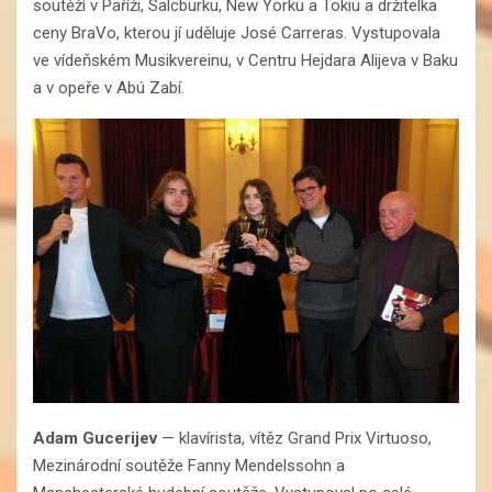
soutěží v Paříži, Salcburku, New Yorku a Tokiu a držitelka
ceny BraVo, kterou jí uděluje José Carreras. Vystupovala
ve vídeňském Musikvereinu, v Centru Hejdara Alijeva v Baku
a v opeře v Abú Zabí.
Adam Gucerijev
— klavírista, vítěz Grand Prix Virtuoso,
Mezinárodní soutěže Fanny Mendelssohn a