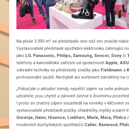
Na ploše 5 000 m² se představilo více než sto značek nabíz
Vystavovatelé představili spotřební elektroniku zahrnující 
jako
LG
,
Panasonic, Philips, Samsung, Sencor, Sony
či
telefony a kancelářská zařízení od společností
Apple, AS
zahradní techniky se představily značky jako
Fieldmann
a
K
profesionální využití. Nechyběl ani sortiment zaměřený na r
„Pokud jde o aktuální trendy, největší zájem na sebe jednozn
uživatele, jsou chytré a zároveň šetrné k životnímu prostřed
I proto se značný zájem soustředil na novinky v klíčovém 
vystavovatelé představili pračky, chladničky, myčky a parní 
Gorenje, Haier, Hisence, Liebherr, Miele, Mora,
Philco
moderních kuchyňských spotřebičů
Catler
,
Kenwood
,
Phil