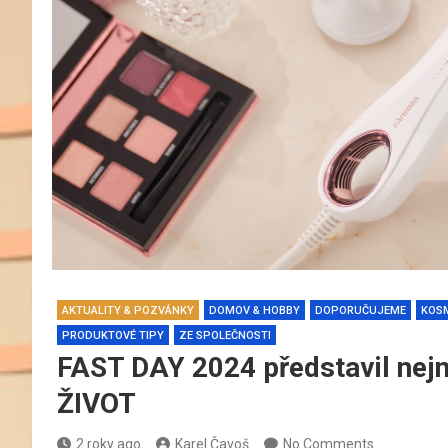
AKTUALITY & POZVÁNKY
DOMOV & HOBBY
DOPORUČUJEME
KOS
PRODUKTOVÉ TIPY
ZE SPOLEČNOSTI
FAST DAY 2024 představil ne
ŽIVOT
2 roky ago
Karel Čavoš
No Comments