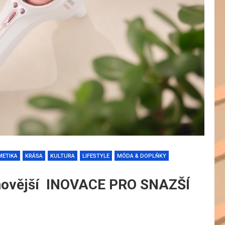
METIKA
KRÁSA
KULTURA
LIFESTYLE
MÓDA & DOPLŇKY
jnovější INOVACE PRO SNAZŠÍ