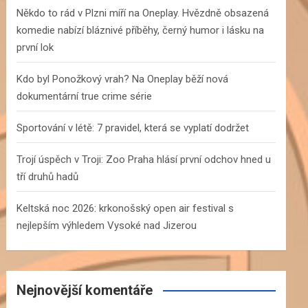
h
Někdo to rád v Plzni míří na Oneplay. Hvězdně obsazená
komedie nabízí bláznivé příběhy, černý humor i lásku na
první lok
Kdo byl Ponožkový vrah? Na Oneplay běží nová
dokumentární true crime série
Sportování v létě: 7 pravidel, která se vyplatí dodržet
Trojí úspěch v Troji: Zoo Praha hlásí první odchov hned u
tří druhů hadů
Keltská noc 2026: krkonošský open air festival s
nejlepším výhledem Vysoké nad Jizerou
Nejnovější komentáře