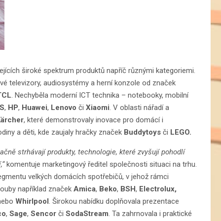
ejících široké spektrum produktů napříč různými kategoriemi.
nové televizory, audiosystémy a herní konzole od značek
TCL
. Nechyběla moderní ICT technika – notebooky, mobilní
US
,
HP
,
Huawei
,
Lenovo
či
Xiaomi
. V oblasti nářadí a
ärcher
, které demonstrovaly inovace pro domácí i
odiny a děti, kde zaujaly hračky značek
Buddytoys
či
LEGO.
ačně strhávají produkty, technologie, které zvyšují pohodlí
í,“
komentuje marketingový ředitel společnosti situaci na trhu.
segmentu velkých domácích spotřebičů, v jehož rámci
trouby například značek
Amica
,
Beko
,
BSH
,
Electrolux,
nebo
Whirlpool
. Širokou nabídku doplňovala prezentace
co
,
Sage
,
Sencor
či
SodaStream
. Ta zahrnovala i praktické