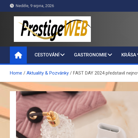
Skip
Neděle, 9 srpna, 2026
to
content
PrestigeWEB
CESTOVÁNÍ
GASTRONOMIE
KRÁSA
Home
Aktuality & Pozvánky
FAST DAY 2024 představil nej