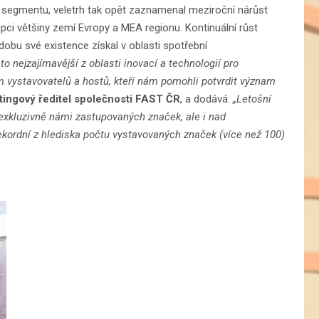
2B segmentu, veletrh tak opět zaznamenal meziroční nárůst
tupci většiny zemí Evropy a MEA regionu. Kontinuální růst
obu své existence získal v oblasti spotřební
to nejzajímavější z oblasti inovací a technologií pro
m vystavovatelů a hostů, kteří nám pomohli potvrdit význam
tingový ředitel společnosti FAST ČR
, a dodává:
„Letošní
 exkluzivně námi zastupovaných značek, ale i nad
kordní z hlediska počtu vystavovaných značek (více než 100)