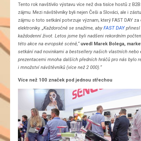
Tento rok navštívilo výstavu více než dva tisíce hostů z B
zájmu. Mezi návštěvníky byli nejen Češi a Slováci, ale i zás
zájmu o toto setkání potvrzuje význam, který FAST DAY za d
elektroniky.
„Každoročně se snažíme, aby
FAST DAY
přinesl 
každodenní život. Letos jsme byli nadšeni rekordním počte
této akce na evropské scéně,“
uvedl Marek Bolega, marke
setkání nad novinkami a bestsellery našich vlastních nebo
prezentacemi mnoha dalších předních hráčů pro nás bylo re
i množství návštěvníků (více než 2 000).“
Více než 100 značek pod jednou střechou