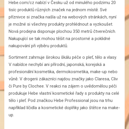
Hebe.com/cz nabízí v Česku už od minulého podzimu 20
tisíc produktů různých značek na jednom místě. Své
příznivce si značka našla už na webových stránkách, nyní
je možné si všechny produkty prohlédnout a vyzkoušet.
Nová prodejna disponuje plochou 350 metrů čtverečních.
Nakupující se tak mohou těšit na prostorné a poklidné
nakupování při výběru produktů.
Sortiment zahrnuje širokou škálu péče o pleť, tělo a vlasy.
V nabídce nechybí ani přírodní, japonská, korejská a
profesionální kosmetika, dermokosmetika, make-up nebo
vůně. V drogerii zákazníci najdou značky jako Claresa, Cliv
či Pure by Clochee. V reakci na zájem o uvědomělou péči
produkuje Hebe vlastní kosmetické řady s produkty na celé
tělo i pleť. Pod značkou Hebe Professional jsou na trhu
například líčidla a kosmetické doplňky jako štětce na make-
up.