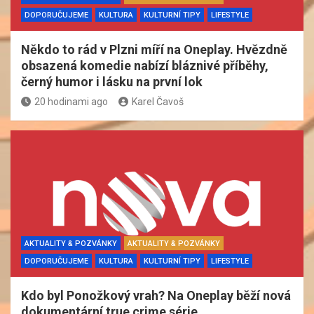
DOPORUČUJEME
KULTURA
KULTURNÍ TIPY
LIFESTYLE
Někdo to rád v Plzni míří na Oneplay. Hvězdně
obsazená komedie nabízí bláznivé příběhy,
černý humor i lásku na první lok
20 hodinami ago
Karel Čavoš
AKTUALITY & POZVÁNKY
AKTUALITY & POZVÁNKY
DOPORUČUJEME
KULTURA
KULTURNÍ TIPY
LIFESTYLE
Kdo byl Ponožkový vrah? Na Oneplay běží nová
dokumentární true crime série