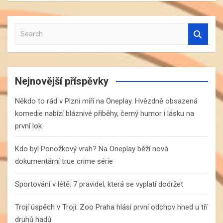
S
e
a
r
c
Nejnovější příspěvky
h
Někdo to rád v Plzni míří na Oneplay. Hvězdně obsazená
komedie nabízí bláznivé příběhy, černý humor i lásku na
první lok
Kdo byl Ponožkový vrah? Na Oneplay běží nová
dokumentární true crime série
Sportování v létě: 7 pravidel, která se vyplatí dodržet
Trojí úspěch v Troji: Zoo Praha hlásí první odchov hned u tří
druhů hadů