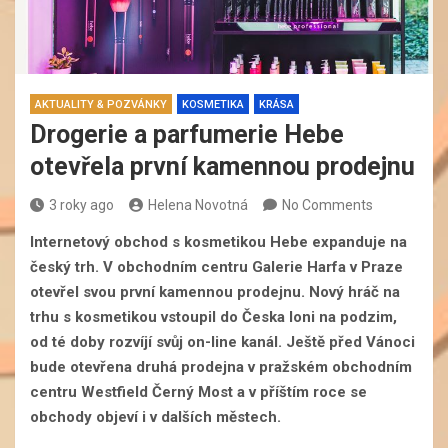
AKTUALITY & POZVÁNKY
KOSMETIKA
KRÁSA
Drogerie a parfumerie Hebe
otevřela první kamennou prodejnu
3 roky ago
Helena Novotná
No Comments
Internetový obchod s kosmetikou Hebe expanduje na
český trh. V obchodním centru Galerie Harfa v Praze
otevřel svou první kamennou prodejnu. Nový hráč na
trhu s kosmetikou vstoupil do Česka loni na podzim,
od té doby rozvíjí svůj on-line kanál. Ještě před Vánoci
bude otevřena druhá prodejna v pražském obchodním
centru Westfield Černý Most a v příštím roce se
obchody objeví i v dalších městech.