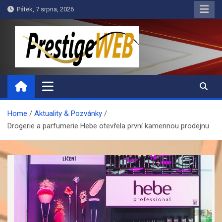
Skip
Pátek, 7 srpna, 2026
to
content
PrestigeWEB
Home
Aktuality & Pozvánky
Drogerie a parfumerie Hebe otevřela první kamennou prodejnu