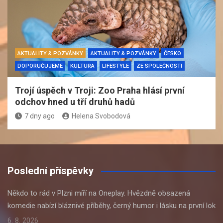
AKTUALITY & POZVÁNKY
AKTUALITY & POZVÁNKY
ČESKO
DOPORUČUJEME
KULTURA
LIFESTYLE
ZE SPOLEČNOSTI
Trojí úspěch v Troji: Zoo Praha hlásí první
odchov hned u tří druhů hadů
7 dny ago
Helena Svobodová
Poslední příspěvky
Někdo to rád v Plzni míří na Oneplay. Hvězdně obsazená
komedie nabízí bláznivé příběhy, černý humor i lásku na první lok
6. 8. 2026