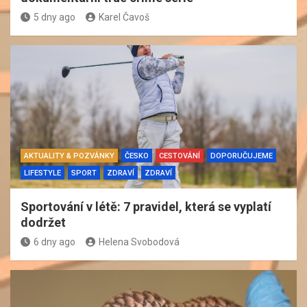
5 dny ago
Karel Čavoš
AKTUALITY & POZVÁNKY
ČESKO
CESTOVÁNÍ
DOPORUČUJEME
LIFESTYLE
SPORT
ZDRAVÍ
ZDRAVÍ
Sportování v létě: 7 pravidel, která se vyplatí
dodržet
6 dny ago
Helena Svobodová