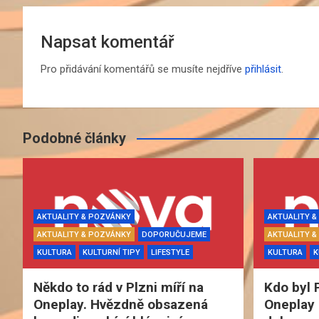
Napsat komentář
Pro přidávání komentářů se musíte nejdříve
přihlásit
.
Podobné články
AKTUALITY & POZVÁNKY
AKTUALITY 
AKTUALITY & POZVÁNKY
DOPORUČUJEME
AKTUALITY 
KULTURA
KULTURNÍ TIPY
LIFESTYLE
KULTURA
K
Někdo to rád v Plzni míří na
Kdo byl 
Oneplay. Hvězdně obsazená
Oneplay 