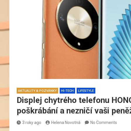
AKTUALITY & POZVÁNKY
HI-TECH
LIFESTYLE
Displej chytrého telefonu HON
poškrábání a nezničí vaši pen
3 roky ago
Helena Novotná
No Comments