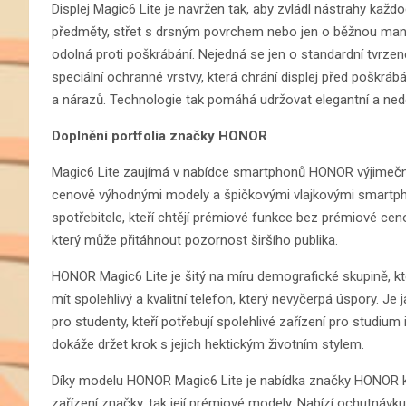
Displej Magic6 Lite je navržen tak, aby zvládl nástrahy každo
předměty, střet s drsným povrchem nebo jen o běžnou manip
odolná proti poškrábání. Nejedná se jen o standardní tvrz
speciální ochranné vrstvy, která chrání displej před poškráb
a nárazů. Technologie tak pomáhá udržovat elegantní a ned
Doplnění portfolia značky HONOR
Magic6 Lite zaujímá v nabídce smartphonů HONOR výjimečné 
cenově výhodnými modely a špičkovými vlajkovými smartphon
spotřebitele, kteří chtějí prémiové funkce bez prémiové cen
který může přitáhnout pozornost širšího publika.
HONOR Magic6 Lite je šitý na míru demografické skupině, kte
mít spolehlivý a kvalitní telefon, který nevyčerpá úspory. Je ja
pro studenty, kteří potřebují spolehlivé zařízení pro studium i
dokáže držet krok s jejich hektickým životním stylem.
Díky modelu HONOR Magic6 Lite je nabídka značky HONOR ko
zařízení značky, tak její prémiové modely. Nabízí ochutnávku