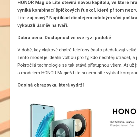
HONOR Magic6 Lite otevírá novou kapitolu, ve které hra
vyniká kombinací špičkových funkcí, které přitom nez
Lite zajímavý? Například displejem odolným vůči pošk
vykouzlí úsměv na tváři.
Dobrá cena: Dostupnost ve své ryzí podobě
V době, kdy vlajkové chytré telefony často představují velk
Tento model je ideální volbou pro ty, kdo nechtějí utrácet, a 
Pokročilá technologie se tak stává přístupnou všem. Ať už j
s modelem HONOR Magic6 Lite si nemusíte vybírat komprom
Odolná obrazovka, která vydrží