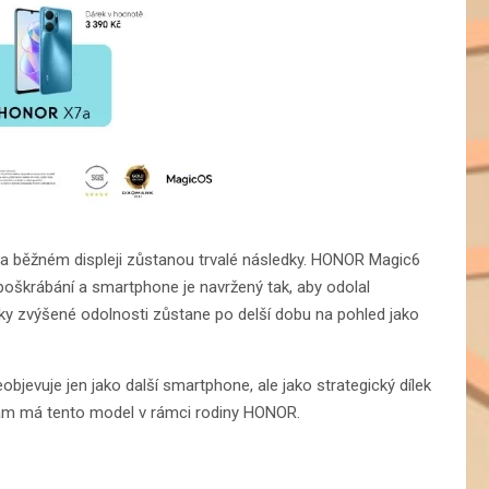
na běžném displeji zůstanou trvalé následky. HONOR Magic6
i poškrábání a smartphone je navržený tak, aby odolal
 zvýšené odolnosti zůstane po delší dobu na pohled jako
evuje jen jako další smartphone, ale jako strategický dílek
am má tento model v rámci rodiny HONOR.