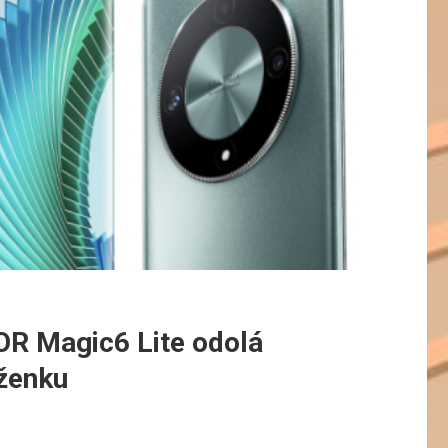
OR Magic6 Lite odolá
ěženku