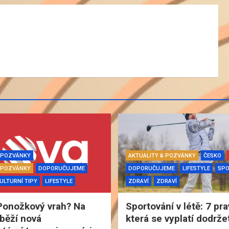
& POZVÁNKY
AKTUALITY & POZVÁNKY
ČESKO
& POZVÁNKY
DOPORUČUJEME
DOPORUČUJEME
LIFESTYLE
SP
ULTURNÍ TIPY
LIFESTYLE
ZDRAVÍ
ZDRAVÍ
Ponožkový vrah? Na
Sportování v létě: 7 pra
běží nová
která se vyplatí dodrže