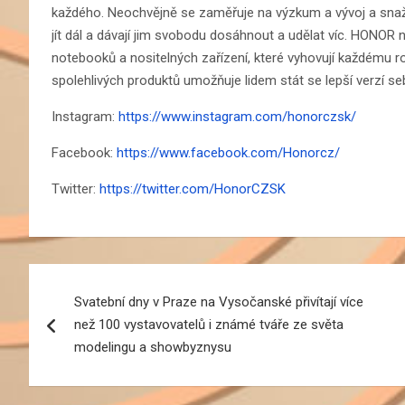
každého. Neochvějně se zaměřuje na výzkum a vývoj a snaží
jít dál a dávají jim svobodu dosáhnout a udělat víc. HONOR n
notebooků a nositelných zařízení, které vyhovují každému ro
spolehlivých produktů umožňuje lidem stát se lepší verzí s
Instagram:
https://www.instagram.com/honorczsk/
Facebook:
https://www.facebook.com/Honorcz/
Twitter:
https://twitter.com/HonorCZSK
Navigace
Svatební dny v Praze na Vysočanské přivítají více
pro
než 100 vystavovatelů i známé tváře ze světa
příspěvek
modelingu a showbyznysu