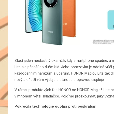
Stačí jeden nešťastný okamžik, kdy smartphone spadne, a 
Lite ale přináší do duše klid. Jeho obrazovka je odolná vůč
každodenním nárazům a úderům. HONOR Magic6 Lite tak díky
nový a ušetří vám výdaje a starosti s opravou displeje.
V rámci produktových řad HONOR se HONOR Magic6 Lite neobj
v mnohem větší skládačce. Pojďme prozkoumat, jaký význ
Pokročilá technologie odolná proti poškrábání