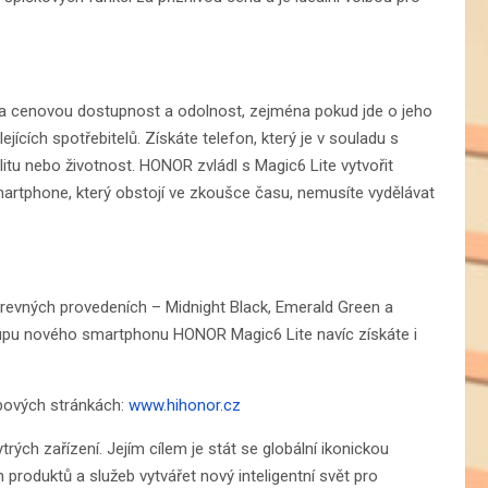
a cenovou dostupnost a odolnost, zejména pokud jde o jeho
jících spotřebitelů. Získáte telefon, který je v souladu s
alitu nebo životnost. HONOR zvládl s Magic6 Lite vytvořit
smartphone, který obstojí ve zkoušce času, nemusíte vydělávat
revných provedeních – Midnight Black, Emerald Green a
upu nového smartphonu HONOR Magic6 Lite navíc získáte i
bových stránkách:
www.hihonor.cz
ch zařízení. Jejím cílem je stát se globální ikonickou
roduktů a služeb vytvářet nový inteligentní svět pro