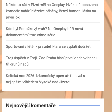
h
Někdo to rád v Plzni míří na Oneplay. Hvězdně obsazená
komedie nabízí bláznivé příběhy, černý humor i lásku na
první lok
Kdo byl Ponožkový vrah? Na Oneplay běží nová
dokumentární true crime série
Sportování v létě: 7 pravidel, která se vyplatí dodržet
Trojí úspěch v Troji: Zoo Praha hlásí první odchov hned u
tří druhů hadů
Keltská noc 2026: krkonošský open air festival s
nejlepším výhledem Vysoké nad Jizerou
Nejnovější komentáře