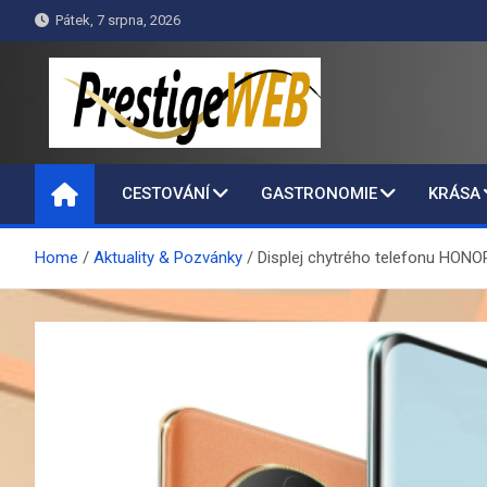
Skip
Pátek, 7 srpna, 2026
to
content
PrestigeWEB
CESTOVÁNÍ
GASTRONOMIE
KRÁSA
Home
Aktuality & Pozvánky
Displej chytrého telefonu HONOR