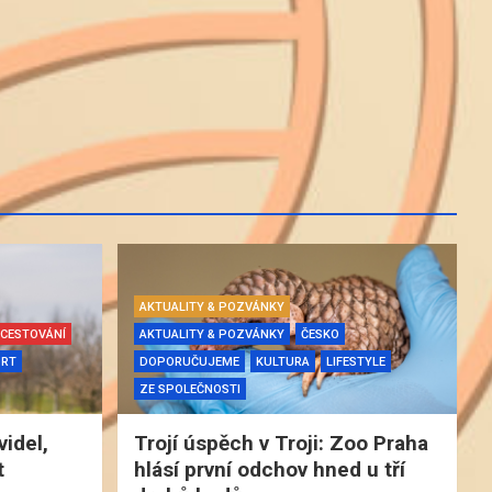
AKTUALITY & POZVÁNKY
CESTOVÁNÍ
AKTUALITY & POZVÁNKY
ČESKO
ORT
DOPORUČUJEME
KULTURA
LIFESTYLE
ZE SPOLEČNOSTI
videl,
Trojí úspěch v Troji: Zoo Praha
t
hlásí první odchov hned u tří