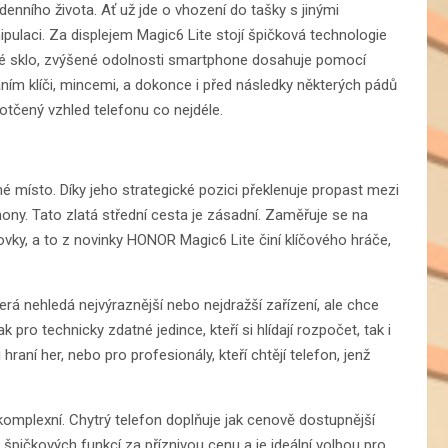
denního života. Ať už jde o vhození do tašky s jinými
ulaci. Za displejem Magic6 Lite stojí špičková technologie
ené sklo, zvýšené odolnosti smartphone dosahuje pomocí
áním klíči, mincemi, a dokonce i před následky některých pádů
otčený vzhled telefonu co nejdéle.
místo. Díky jeho strategické pozici překlenuje propast mezi
y. Tato zlatá střední cesta je zásadní. Zaměřuje se na
ovky, a to z novinky HONOR Magic6 Lite činí klíčového hráče,
rá nehledá nejvýraznější nebo nejdražší zařízení, ale chce
k pro technicky zdatné jedince, kteří si hlídají rozpočet, tak i
 hraní her, nebo pro profesionály, kteří chtějí telefon, jenž
mplexní. Chytrý telefon doplňuje jak cenově dostupnější
 špičkových funkcí za příznivou cenu a je ideální volbou pro