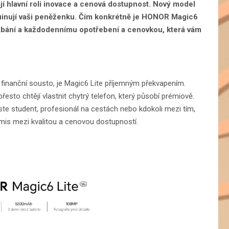
jí hlavní roli inovace a cenová dostupnost. Nový model
ruinují vaši peněženku. Čím konkrétně je HONOR Magic6
rábání a každodennímu opotřebení a cenovkou, která vám
é finanční sousto, je Magic6 Lite příjemným překvapením.
přesto chtějí vlastnit chytrý telefon, který působí prémiově.
ste student, profesionál na cestách nebo kdokoli mezi tím,
is mezi kvalitou a cenovou dostupností.