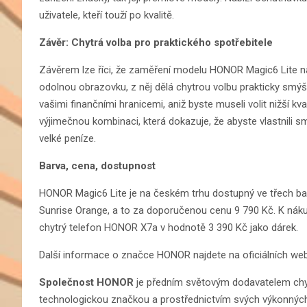
uživatele, kteří touží po kvalitě.
Závěr: Chytrá volba pro praktického spotřebitele
Závěrem lze říci, že zaměření modelu HONOR Magic6 Lite n
odolnou obrazovku, z něj dělá chytrou volbu prakticky smýšle
vašimi finančními hranicemi, aniž byste museli volit nižší kv
výjimečnou kombinaci, která dokazuje, že abyste vlastnili 
velké peníze.
Barva, cena, dostupnost
HONOR Magic6 Lite je na českém trhu dostupný ve třech ba
Sunrise Orange, a to za doporučenou cenu 9 790 Kč. K nák
chytrý telefon HONOR X7a v hodnotě 3 390 Kč jako dárek.
Další informace o značce HONOR najdete na oficiálních we
Společnost HONOR
je předním světovým dodavatelem chytrý
technologickou značkou a prostřednictvím svých výkonných p