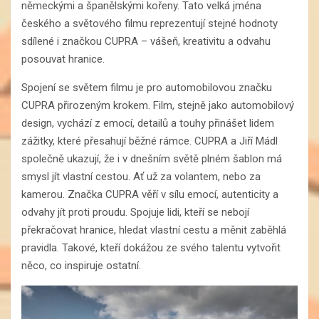
německými a španělskými kořeny. Tato velká jména
českého a světového filmu reprezentují stejné hodnoty
sdílené i značkou CUPRA – vášeň, kreativitu a odvahu
posouvat hranice.
Spojení se světem filmu je pro automobilovou značku
CUPRA přirozeným krokem. Film, stejně jako automobilový
design, vychází z emocí, detailů a touhy přinášet lidem
zážitky, které přesahují běžné rámce. CUPRA a Jiří Mádl
společně ukazují, že i v dnešním světě plném šablon má
smysl jít vlastní cestou. Ať už za volantem, nebo za
kamerou. Značka CUPRA věří v sílu emocí, autenticity a
odvahy jít proti proudu. Spojuje lidi, kteří se nebojí
překračovat hranice, hledat vlastní cestu a měnit zaběhlá
pravidla. Takové, kteří dokážou ze svého talentu vytvořit
něco, co inspiruje ostatní.