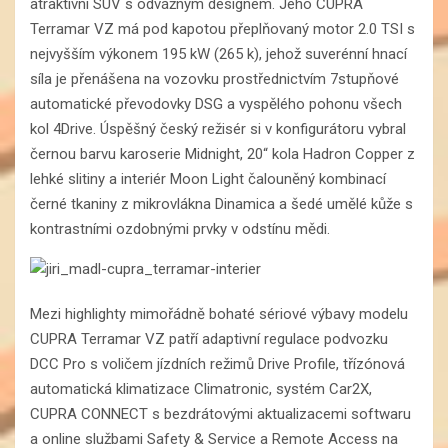
atraktivní SUV s odvážným designem. Jeho CUPRA
Terramar VZ má pod kapotou přeplňovaný motor 2.0 TSI s
nejvyšším výkonem 195 kW (265 k), jehož suverénní hnací
síla je přenášena na vozovku prostřednictvím 7stupňové
automatické převodovky DSG a vyspělého pohonu všech
kol 4Drive. Úspěšný český režisér si v konfigurátoru vybral
černou barvu karoserie Midnight, 20“ kola Hadron Copper z
lehké slitiny a interiér Moon Light čalouněný kombinací
černé tkaniny z mikrovlákna Dinamica a šedé umělé kůže s
kontrastními ozdobnými prvky v odstínu mědi.
Mezi highlighty mimořádně bohaté sériové výbavy modelu
CUPRA Terramar VZ patří adaptivní regulace podvozku
DCC Pro s voličem jízdních režimů Drive Profile, třízónová
automatická klimatizace Climatronic, systém Car2X,
CUPRA CONNECT s bezdrátovými aktualizacemi softwaru
a online službami Safety & Service a Remote Access na