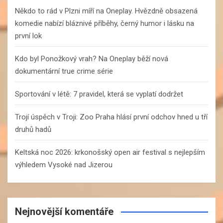
h
Někdo to rád v Plzni míří na Oneplay. Hvězdně obsazená
komedie nabízí bláznivé příběhy, černý humor i lásku na
první lok
Kdo byl Ponožkový vrah? Na Oneplay běží nová
dokumentární true crime série
Sportování v létě: 7 pravidel, která se vyplatí dodržet
Trojí úspěch v Troji: Zoo Praha hlásí první odchov hned u tří
druhů hadů
Keltská noc 2026: krkonošský open air festival s nejlepším
výhledem Vysoké nad Jizerou
Nejnovější komentáře