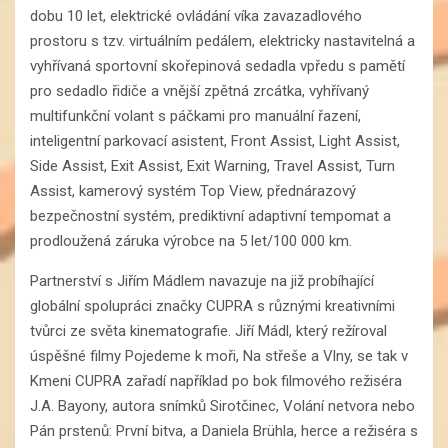
dobu 10 let, elektrické ovládání víka zavazadlového
prostoru s tzv. virtuálním pedálem, elektricky nastavitelná a
vyhřívaná sportovní skořepinová sedadla vpředu s pamětí
pro sedadlo řidiče a vnější zpětná zrcátka, vyhřívaný
multifunkční volant s páčkami pro manuální řazení,
inteligentní parkovací asistent, Front Assist, Light Assist,
Side Assist, Exit Assist, Exit Warning, Travel Assist, Turn
Assist, kamerový systém Top View, přednárazový
bezpečnostní systém, prediktivní adaptivní tempomat a
prodloužená záruka výrobce na 5 let/100 000 km.
Partnerství s Jiřím Mádlem navazuje na již probíhající
globální spolupráci značky CUPRA s různými kreativními
tvůrci ze světa kinematografie. Jiří Mádl, který režíroval
úspěšné filmy Pojedeme k moři, Na střeše a Vlny, se tak v
Kmeni CUPRA zařadí například po bok filmového režiséra
J.A. Bayony, autora snímků Sirotčinec, Volání netvora nebo
Pán prstenů: První bitva, a Daniela Brühla, herce a režiséra s