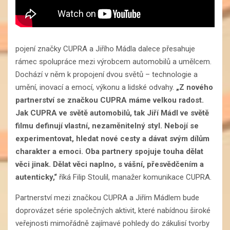
pojení značky CUPRA a Jiřího Mádla dalece přesahuje
rámec spolupráce mezi výrobcem automobilů a umělcem.
Dochází v něm k propojení dvou světů – technologie a
umění, inovací a emocí, výkonu a lidské odvahy.
„Z nového
partnerství se značkou CUPRA máme velkou radost.
Jak CUPRA ve světě automobilů, tak Jiří Mádl ve světě
filmu definují vlastní, nezaměnitelný styl. Nebojí se
experimentovat, hledat nové cesty a dávat svým dílům
charakter a emoci. Oba partnery spojuje touha dělat
věci jinak. Dělat věci naplno, s vášní, přesvědčením a
autenticky,“
říká Filip Stoulil, manažer komunikace CUPRA.
Partnerství mezi značkou CUPRA a Jiřím Mádlem bude
doprovázet série společných aktivit, které nabídnou široké
veřejnosti mimořádně zajímavé pohledy do zákulisí tvorby