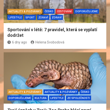
AKTUALITY & POZVÁNKY
ČESKO
CESTOVÁNÍ
DOPORUČUJEME
LIFESTYLE
SPORT
ZDRAVÍ
ZDRAVÍ
Sportování v létě: 7 pravidel, která se vyplatí
dodržet
6 dny ago
Helena Svobodová
AKTUALITY & POZVÁNKY
AKTUALITY & POZVÁNKY
ČESKO
DOPORUČUJEME
KULTURA
LIFESTYLE
ZE SPOLEČNOSTI