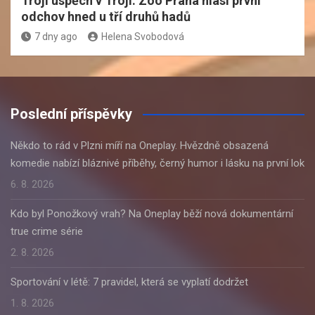
Trojí úspěch v Troji: Zoo Praha hlásí první
odchov hned u tří druhů hadů
7 dny ago
Helena Svobodová
Poslední příspěvky
Někdo to rád v Plzni míří na Oneplay. Hvězdně obsazená
komedie nabízí bláznivé příběhy, černý humor i lásku na první lok
6. 8. 2026
Kdo byl Ponožkový vrah? Na Oneplay běží nová dokumentární
true crime série
2. 8. 2026
Sportování v létě: 7 pravidel, která se vyplatí dodržet
1. 8. 2026