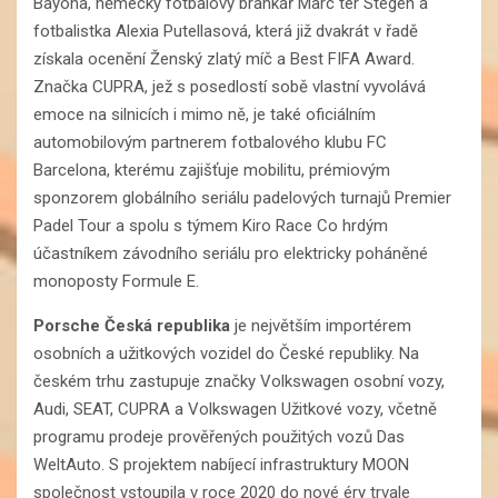
Bayona, německý fotbalový brankář Marc ter Stegen a
fotbalistka Alexia Putellasová, která již dvakrát v řadě
získala ocenění Ženský zlatý míč a Best FIFA Award.
Značka CUPRA, jež s posedlostí sobě vlastní vyvolává
emoce na silnicích i mimo ně, je také oficiálním
automobilovým partnerem fotbalového klubu FC
Barcelona, kterému zajišťuje mobilitu, prémiovým
sponzorem globálního seriálu padelových turnajů Premier
Padel Tour a spolu s týmem Kiro Race Co hrdým
účastníkem závodního seriálu pro elektricky poháněné
monoposty Formule E.
Porsche Česká republika
je největším importérem
osobních a užitkových vozidel do České republiky. Na
českém trhu zastupuje značky Volkswagen osobní vozy,
Audi, SEAT, CUPRA a Volkswagen Užitkové vozy, včetně
programu prodeje prověřených použitých vozů Das
WeltAuto. S projektem nabíjecí infrastruktury MOON
společnost vstoupila v roce 2020 do nové éry trvale