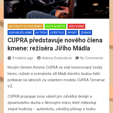
AKTUALITY & POZVÁNKY
AUTO & MOTO
CESTOVÁNÍ
DOPORUČUJEME
HI-TECH
LIFESTYLE
SPORT
ZDRAVÍ
CUPRA představuje nového člena
kmene: režiséra Jiřího Mádla
9 měsíců ago
Helena Svobodová
No Comments
Novým členem Kmene CUPRA se stal renomovaný český
herec, režisér a scénárista Jiří Mádl, kterého budou řidiči
potkávat na silnicích za volantem modelu CUPRA Terramar
VZ.
CUPRA propojuje svou vášeň pro odvážný design a
dynamického ducha s filmovými tvůrci, kteří ztělesňují
stejné hodnoty – autenticitu, odvážný přístup a touhu