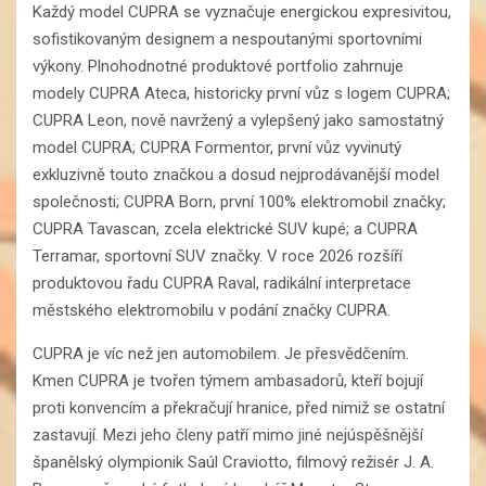
Každý model CUPRA se vyznačuje energickou expresivitou,
sofistikovaným designem a nespoutanými sportovními
výkony. Plnohodnotné produktové portfolio zahrnuje
modely CUPRA Ateca, historicky první vůz s logem CUPRA;
CUPRA Leon, nově navržený a vylepšený jako samostatný
model CUPRA; CUPRA Formentor, první vůz vyvinutý
exkluzivně touto značkou a dosud nejprodávanější model
společnosti; CUPRA Born, první 100% elektromobil značky;
CUPRA Tavascan, zcela elektrické SUV kupé; a CUPRA
Terramar, sportovní SUV značky. V roce 2026 rozšíří
produktovou řadu CUPRA Raval, radikální interpretace
městského elektromobilu v podání značky CUPRA.
CUPRA je víc než jen automobilem. Je přesvědčením.
Kmen CUPRA je tvořen týmem ambasadorů, kteří bojují
proti konvencím a překračují hranice, před nimiž se ostatní
zastavují. Mezi jeho členy patří mimo jiné nejúspěšnější
španělský olympionik Saúl Craviotto, filmový režisér J. A.