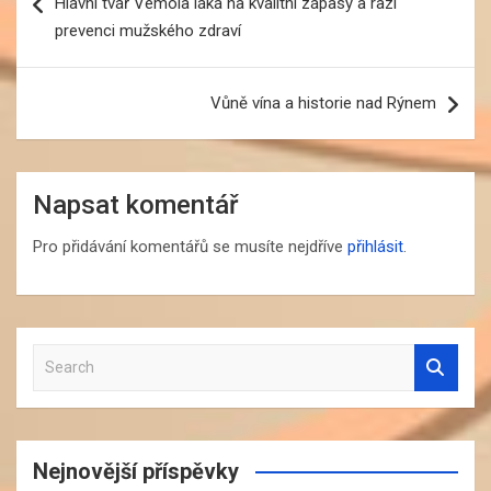
Hlavní tvář Vémola láká na kvalitní zápasy a razí
příspěvek
prevenci mužského zdraví
Vůně vína a historie nad Rýnem
Napsat komentář
Pro přidávání komentářů se musíte nejdříve
přihlásit
.
S
e
a
r
c
Nejnovější příspěvky