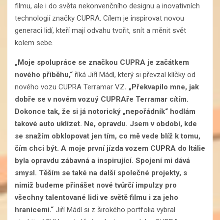
filmu, ale i do světa nekonvenčního designu a inovativních
technologií značky CUPRA. Cílem je inspirovat novou
generaci lidí, kteří mají odvahu tvořit, snít a měnit svět
kolem sebe.
„Moje spolupráce se značkou CUPRA je začátkem
nového příběhu,“
říká Jiří Mádl, který si převzal klíčky od
nového vozu CUPRA Terramar VZ
. „Překvapilo mne, jak
dobře se v novém vozuý CUPRAře Terramar cítím.
Dokonce tak, že si já notorický „nepořádník“ hodlám
takové auto uklízet. Ne, opravdu. Jsem v období, kde
se snažím obklopovat jen tím, co mě vede blíž k tomu,
čím chci být. A moje první jízda vozem CUPRA do Itálie
byla opravdu zábavná a inspirující. Spojení mi dává
smysl. Těším se také na další společné projekty, s
nimiž budeme přinášet nové tvůrčí impulzy pro
všechny talentované lidi ve světě filmu i za jeho
hranicemi.“
Jiří Mádl si z širokého portfolia vybral