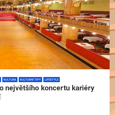
KULTURA
KULTURNÍ TIPY
LIFESTYLE
o největšího koncertu kariéry
í