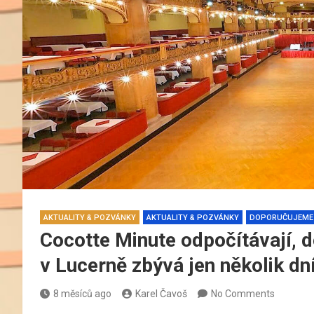
AKTUALITY & POZVÁNKY
AKTUALITY & POZVÁNKY
DOPORUČUJEME
Cocotte Minute odpočítávají, d
v Lucerně zbývá jen několik dn
8 měsíců ago
Karel Čavoš
No Comments