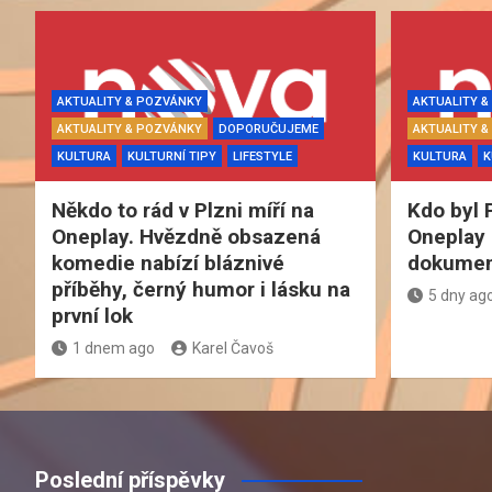
AKTUALITY & POZVÁNKY
AKTUALITY 
AKTUALITY & POZVÁNKY
DOPORUČUJEME
AKTUALITY 
KULTURA
KULTURNÍ TIPY
LIFESTYLE
KULTURA
K
Někdo to rád v Plzni míří na
Kdo byl 
Oneplay. Hvězdně obsazená
Oneplay 
komedie nabízí bláznivé
dokument
příběhy, černý humor i lásku na
5 dny ag
první lok
1 dnem ago
Karel Čavoš
Poslední příspěvky