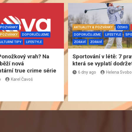
& POZVÁNKY
AKTUALITY & POZVÁNKY
ČESKO
& POZVÁNKY
DOPORUČUJEME
DOPORUČUJEME
LIFESTYLE
SP
ULTURNÍ TIPY
LIFESTYLE
ZDRAVÍ
ZDRAVÍ
Ponožkový vrah? Na
Sportování v létě: 7 pra
běží nová
která se vyplatí dodrže
ární true crime série
6 dny ago
Helena Svob
o
Karel Čavoš