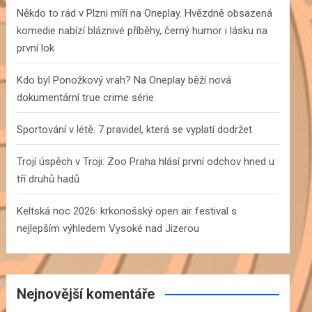
h
Někdo to rád v Plzni míří na Oneplay. Hvězdně obsazená
komedie nabízí bláznivé příběhy, černý humor i lásku na
první lok
Kdo byl Ponožkový vrah? Na Oneplay běží nová
dokumentární true crime série
Sportování v létě: 7 pravidel, která se vyplatí dodržet
Trojí úspěch v Troji: Zoo Praha hlásí první odchov hned u
tří druhů hadů
Keltská noc 2026: krkonošský open air festival s
nejlepším výhledem Vysoké nad Jizerou
Nejnovější komentáře