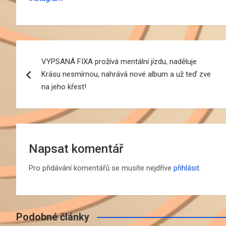
Navigace
VYPSANÁ FIXA prožívá mentální jízdu, naděluje
pro
Krásu nesmírnou, nahrává nové album a už teď zve
příspěvek
na jeho křest!
Napsat komentář
Pro přidávání komentářů se musíte nejdříve
přihlásit
.
Podobné články