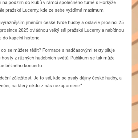
jí na podzim do klubů v rámci společného turné s Horkýže
m sále pražské Lucerny, kde ze sebe vyždímá maximum.
výraznějším jménům české tvrdé hudby a oslaví v prosinci 25
 prosince 2025 ovládnou velký sál pražské Lucerny a nabídnou
do kapelní historie.
 co se můžete těšit? Formace s nadčasovými texty piluje
 i hosty z různých hudebních světů. Publikum se tak může
nice běžného koncertu.
ční záležitost. Je to sál, kde se psaly dějiny české hudby, a
večer, na který nikdo z nás nezapomene.“