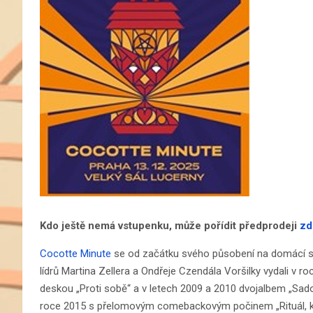
Kdo ještě nemá vstupenku, může pořídit předprodeji
zd
Cocotte Minute
se od začátku svého působení na domácí sc
lídrů Martina Zellera a Ondřeje Czendála Voršilky vydali v 
deskou „Proti sobě“ a v letech 2009 a 2010 dvojalbem „Sado 
roce 2015 s přelomovým comebackovým počinem „Rituál, km