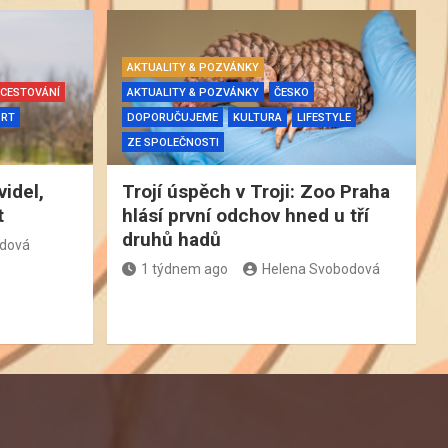
AKTUALITY & POZVÁNKY
CESTOVÁNÍ
AKTUALITY & POZVÁNKY
ČESKO
ORT
DOPORUČUJEME
KULTURA
LIFESTYLE
ZE SPOLEČNOSTI
videl,
Trojí úspěch v Troji: Zoo Praha
t
hlásí první odchov hned u tří
druhů hadů
odová
1 týdnem ago
Helena Svobodová