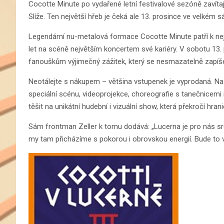
Cocotte Minute po vydařené letní festivalové sezóně zavíta
Slíže. Ten největší hřeb je čeká ale 13. prosince ve velké
Legendární nu-metalová formace Cocotte Minute patří k nej
let na scéně největším koncertem své kariéry. V sobotu 13.
fanouškům výjimečný zážitek, který se nesmazatelně zapíše 
Neotálejte s nákupem – většina vstupenek je vyprodaná. Na
speciální scénu, videoprojekce, choreografie s tanečnicemi
těšit na unikátní hudební i vizuální show, která překročí hra
Sám frontman Zeller k tomu dodává: „Lucerna je pro nás srde
my tam přicházíme s pokorou i obrovskou energií. Bude to 