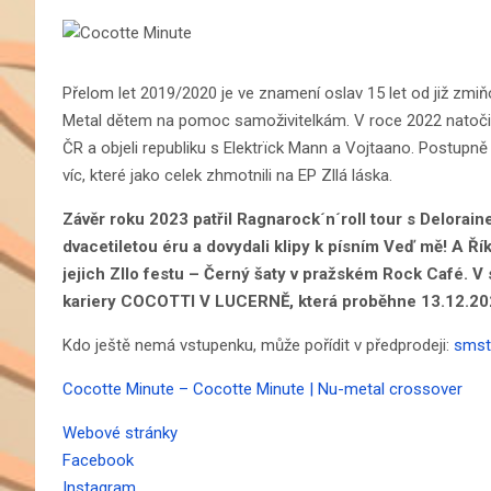
Přelom let 2019/2020 je ve znamení oslav 15 let od již zmiň
Metal dětem na pomoc samoživitelkám. V roce 2022 natočili 
ČR a objeli republiku s Elektrïck Mann a Vojtaano. Postupně 
víc, které jako celek zhmotnili na EP Zllá láska.
Závěr roku 2023 patřil Ragnarock´n´roll tour s Deloraine
dvacetiletou éru a dovydali klipy k písním Veď mě! A Řík
jejich Zllo festu – Černý šaty v pražském Rock Café. V
kariery COCOTTI V LUCERNĚ, která proběhne 13.12.20
Kdo ještě nemá vstupenku, může pořídit v předprodeji:
smsti
Cocotte Minute – Cocotte Minute | Nu-metal crossover
Webové stránky
Facebook
Instagram