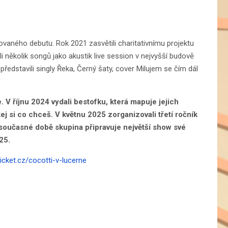
ovaného debutu. Rok 2021 zasvětili charitativnímu projektu
několik songů jako akustik live session v nejvyšší budově
představili singly Řeka, Černý šaty, cover Milujem se čím dál
. V říjnu 2024 vydali bestofku, která mapuje jejich
ej si co chceš. V květnu 2025 zorganizovali třetí ročník
 současné době skupina připravuje největší show své
25.
cket.cz/cocotti-v-lucerne