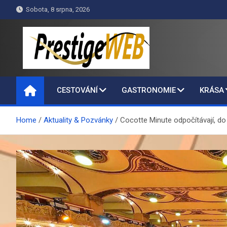
Skip
Sobota, 8 srpna, 2026
to
content
PrestigeWEB
CESTOVÁNÍ
GASTRONOMIE
KRÁSA
Home
Aktuality & Pozvánky
Cocotte Minute odpočítávají, do 