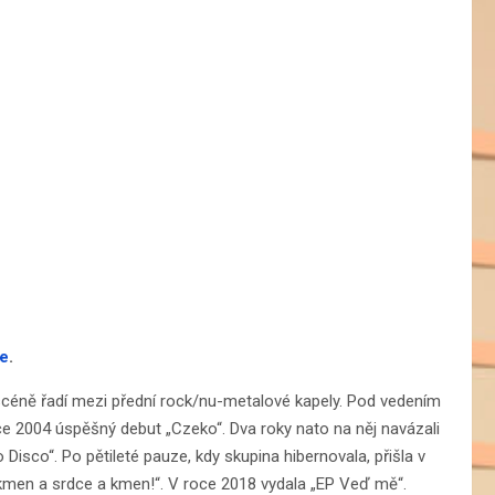
e
.
éně řadí mezi přední rock/nu-metalové kapely. Pod vedením
roce 2004 úspěšný debut „Czeko“. Dva roky nato na něj navázali
Disco“. Po pětileté pauze, kdy skupina hibernovala, přišla v
en a srdce a kmen!“. V roce 2018 vydala „EP Veď mě“.