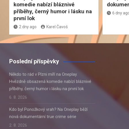
komedie nabízí bláznivé
dokument
příběhy, černý humor i lásku na
6 dny ag
první lok
2 dny ago
Karel Čavoš
Poslední příspěvky
Někdo to rád v Plzni míří na Oneplay.
Hvězdně obsazená komedie nabízí bláznivé
příběhy, černý humor i lásku na první lok
6. 8. 2026
Kdo byl Ponožkový vrah? Na Oneplay běží
nová dokumentární true crime série
2. 8. 2026