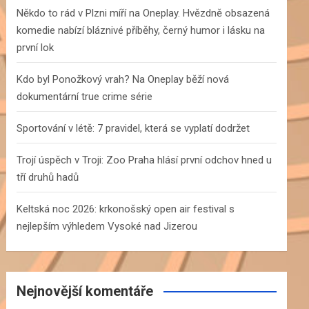
h
Někdo to rád v Plzni míří na Oneplay. Hvězdně obsazená
komedie nabízí bláznivé příběhy, černý humor i lásku na
první lok
Kdo byl Ponožkový vrah? Na Oneplay běží nová
dokumentární true crime série
Sportování v létě: 7 pravidel, která se vyplatí dodržet
Trojí úspěch v Troji: Zoo Praha hlásí první odchov hned u
tří druhů hadů
Keltská noc 2026: krkonošský open air festival s
nejlepším výhledem Vysoké nad Jizerou
Nejnovější komentáře