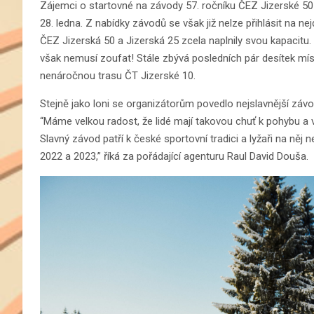
Zájemci o startovné na závody 57. ročníku ČEZ Jizerské 50
28. ledna. Z nabídky závodů se však již nelze přihlásit na n
ČEZ Jizerská 50 a Jizerská 25 zcela naplnily svou kapacitu. 
však nemusí zoufat! Stále zbývá posledních pár desítek mís
nenáročnou trasu ČT Jizerské 10.
Stejně jako loni se organizátorům povedlo nejslavnější závo
“Máme velkou radost, že lidé mají takovou chuť k pohybu a v
Slavný závod patří k české sportovní tradici a lyžaři na něj
2022 a 2023,” říká za pořádající agenturu Raul David Douša.