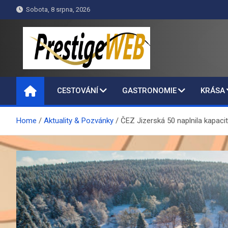
Skip
Sobota, 8 srpna, 2026
to
content
PrestigeWEB
CESTOVÁNÍ
GASTRONOMIE
KRÁSA
Home
Aktuality & Pozvánky
ČEZ Jizerská 50 naplnila kapacit