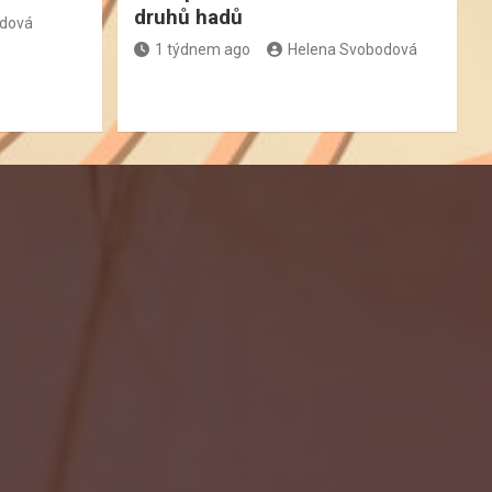
druhů hadů
odová
1 týdnem ago
Helena Svobodová