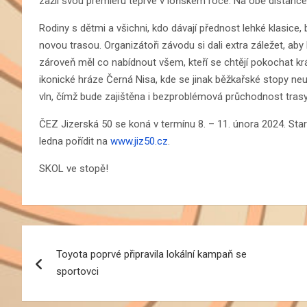
zažil svou premiéru teprve v loňském roce. Na obě distance 
Rodiny s dětmi a všichni, kdo dávají přednost lehké klasice,
novou trasou. Organizátoři závodu si dali extra záležet, 
zároveň měl co nabídnout všem, kteří se chtějí pokochat kr
ikonické hráze Černá Nisa, kde se jinak běžkařské stopy neu
vln, čímž bude zajištěna i bezproblémová průchodnost trasy
ČEZ Jizerská 50 se koná v termínu 8. – 11. února 2024. Star
ledna pořídit na
www.jiz50.cz
.
SKOL ve stopě!
Navigace
Toyota poprvé připravila lokální kampaň se
pro
sportovci
příspěvek