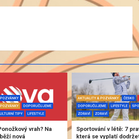
& POZVÁNKY
AKTUALITY & POZVÁNKY
ČESKO
& POZVÁNKY
DOPORUČUJEME
DOPORUČUJEME
LIFESTYLE
SP
ULTURNÍ TIPY
LIFESTYLE
ZDRAVÍ
ZDRAVÍ
Ponožkový vrah? Na
Sportování v létě: 7 pra
běží nová
která se vyplatí dodrže