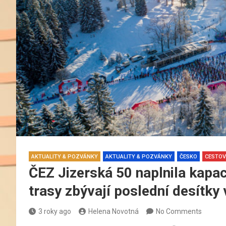
AKTUALITY & POZVÁNKY
AKTUALITY & POZVÁNKY
ČESKO
CESTOV
ČEZ Jizerská 50 naplnila kapa
trasy zbývají poslední desítky
3 roky ago
Helena Novotná
No Comments