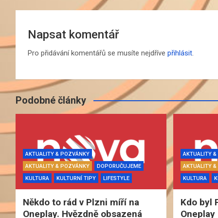
Napsat komentář
Pro přidávání komentářů se musíte nejdříve
přihlásit
.
Podobné články
AKTUALITY & POZVÁNKY
AKTUALITY 
AKTUALITY & POZVÁNKY
DOPORUČUJEME
AKTUALITY 
KULTURA
KULTURNÍ TIPY
LIFESTYLE
KULTURA
K
Někdo to rád v Plzni míří na
Kdo byl 
Oneplay. Hvězdně obsazená
Oneplay 