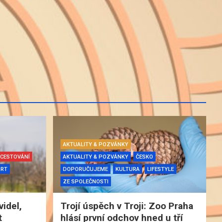
AKTUALITY & POZVÁNKY
CESTOVÁNÍ
AKTUALITY & POZVÁNKY
ČESKO
ORT
DOPORUČUJEME
KULTURA
LIFESTYLE
ZE SPOLEČNOSTI
videl,
Trojí úspěch v Troji: Zoo Praha
t
hlásí první odchov hned u tří