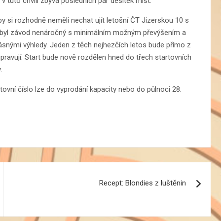
v tuto chvílí zbývá posledních pár desítek míst.
 by si rozhodně neměli nechat ujít letošní ČT Jizerskou 10 s
aby byl závod nenáročný s minimálním možným převýšením a
ásnými výhledy. Jeden z těch nejhezčích letos bude přímo z
pravují. Start bude nově rozdělen hned do třech startovních
.
tovní číslo lze do vyprodání kapacity nebo do půlnoci 28.
Recept: Blondies z luštěnin