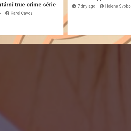
ární true crime série
7 dny ago
Helena Svob
o
Karel Čavoš