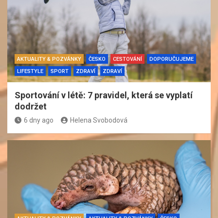
AKTUALITY & POZVÁNKY
ČESKO
CESTOVÁNÍ
DOPORUČUJEME
LIFESTYLE
SPORT
ZDRAVÍ
ZDRAVÍ
Sportování v létě: 7 pravidel, která se vyplatí
dodržet
6 dny ago
Helena Svobodová