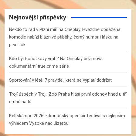
a
r
c
Nejnovější příspěvky
h
Někdo to rád v Plzni míří na Oneplay. Hvězdně obsazená
komedie nabízí bláznivé příběhy, černý humor i lásku na
první lok
Kdo byl Ponožkový vrah? Na Oneplay běží nová
dokumentární true crime série
Sportování v létě: 7 pravidel, která se vyplatí dodržet
Trojí úspěch v Troji: Zoo Praha hlásí první odchov hned u tří
druhů hadů
Keltská noc 2026: krkonošský open air festival s nejlepším
výhledem Vysoké nad Jizerou