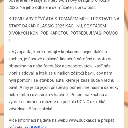
Josefefem Ratajem, který tvoří nový design pro ročník
2025. Na jeho odhalení se můžete již brzo těšit.
K TOMU, ABY DĚVČATA S TOMÁŠEM MOHLI POSTAVIT NA
START DAKAR CLASSIC 2025 KACHNU, SE STÁDEM
DIVOKÝCH KONÍ POD KAPOTOU, POTŘEBUJÍ VAŠÍ POMOC
!
« Vývoj auta, které obstojí v konkurenci nejen dalších
kachen, je časově a hlavně finančně náročný a proto se
obracíme na naše fanoušky a podporovatele, kteří nás
vloni sledovali a kteří se u našich zážitků bavili, aby nám
nyní pomohli se stavbou auta, které je zase bude v lednu
bavit. A my je za jejich příspěvky odměníme našimi dárečky
nebo třeba i svezením v kachně.. Přispět na kachnu a
vybrat si odměnu můžete na portálu DONIO.cz » říká
závodnice Bára Holická
Více informací najdete na webu www.duckar.cz a přispět
můžete na
DONIO.cz
.