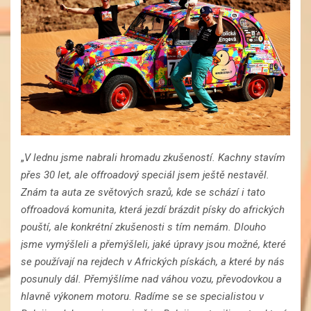
„
V lednu jsme nabrali hromadu zkušeností. Kachny stavím
přes 30 let, ale offroadový speciál jsem ještě nestavěl.
Znám ta auta ze světových srazů, kde se schází i tato
offroadová komunita, která jezdí brázdit písky do afrických
pouští, ale konkrétní zkušenosti s tím nemám. Dlouho
jsme vymýšleli a přemýšleli, jaké úpravy jsou možné, které
se používají na rejdech v Afrických pískách, a které by nás
posunuly dál. Přemýšlíme nad váhou vozu, převodovkou a
hlavně výkonem motoru. Radíme se se specialistou v