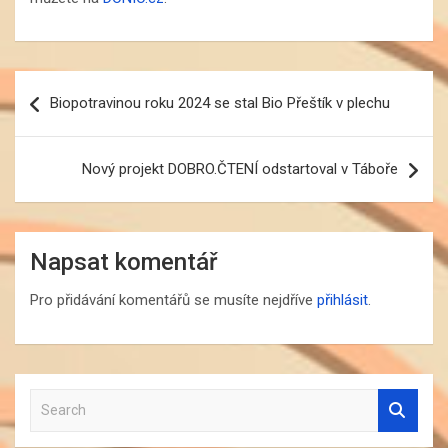
Navigace
Biopotravinou roku 2024 se stal Bio Přeštík v plechu
pro
příspěvek
Nový projekt DOBRO.ČTENÍ odstartoval v Táboře
Napsat komentář
Pro přidávání komentářů se musíte nejdříve
přihlásit
.
S
e