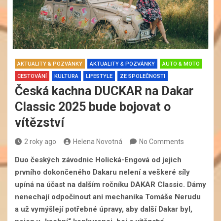
AKTUALITY & POZVÁNKY
AKTUALITY & POZVÁNKY
AUTO & MOTO
CESTOVÁNÍ
KULTURA
LIFESTYLE
ZE SPOLEČNOSTI
Česká kachna DUCKAR na Dakar
Classic 2025 bude bojovat o
vítězství
2 roky ago
Helena Novotná
No Comments
Duo českých závodnic Holická-Engová od jejich
prvního dokončeného Dakaru nelení a veškeré síly
upíná na účast na dalším ročníku DAKAR Classic. Dámy
nenechají odpočinout ani mechanika Tomáše Nerudu
a už vymýšlejí potřebné úpravy, aby další Dakar byl,