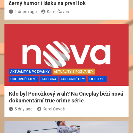
černý humor i lásku na první lok
1 dnem ago
Karel Čavoš
AKTUALITY & POZVÁNKY
AKTUALITY & POZVÁNKY
DOPORUČUJEME
KULTURA
KULTURNÍ TIPY
LIFESTYLE
Kdo byl Ponožkový vrah? Na Oneplay běží nová
dokumentární true crime série
5 dny ago
Karel Čavoš