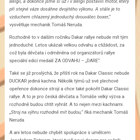
Belgii, a dokonce jsme si už i v Belgii postavili motor, který
při stejné váze dosáhne dvojitého výkonu. A stále je to
vzduchem chlazený jednoduchý dvouválec boxer
,“
vysvětluje mechanik Tomáš Neruda.
Rozhodně to v dalším ročníku Dakar rallye nebude mít tým
jednoduché. Letos ukázali velkou odvahu a ctižádost, za
což byla děvčata i odměněna od organizátorů rallye
speciální edicí medailí ZA ODVAHU – „DARE“.
Také se již proslýchá, že příští rok na Dakar Classic nebude
DUCKAR jediná kachna. Několik týmů už své plechové
opeřence dokonce strojí a chce také pokořit Dakar Classic
rallye. A to je pro česká děvčata a Tomáše velký výzva a
rozhodně budou chtít vyhrát. A to nejen mezi kachnami.
„
Stroj na výhru rozhodně mít budou,
“ říká mechanik Tomáš
Neruda.
A ani letos nebude chybět spolupráce s umělcem