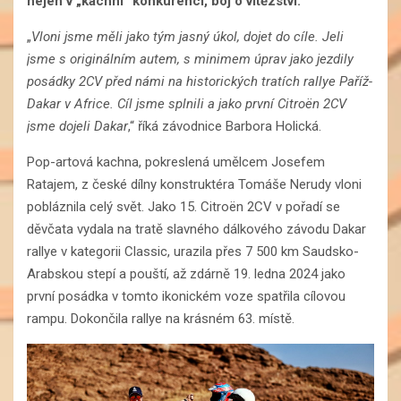
nejen v „kachní“ konkurenci, boj o vítězství.
„
Vloni jsme měli jako tým jasný úkol, dojet do cíle. Jeli
jsme s originálním autem, s minimem úprav jako jezdily
posádky 2CV před námi na historických tratích rallye Paříž-
Dakar v Africe. Cíl jsme splnili a jako první Citroën 2CV
jsme dojeli Dakar
,“ říká závodnice Barbora Holická.
Pop-artová kachna, pokreslená umělcem Josefem
Ratajem, z české dílny konstruktéra Tomáše Nerudy vloni
pobláznila celý svět. Jako 15. Citroën 2CV v pořadí se
děvčata vydala na tratě slavného dálkového závodu Dakar
rallye v kategorii Classic, urazila přes 7 500 km Saudsko-
Arabskou stepí a pouští, až zdárně 19. ledna 2024 jako
první posádka v tomto ikonickém voze spatřila cílovou
rampu. Dokončila rallye na krásném 63. místě.