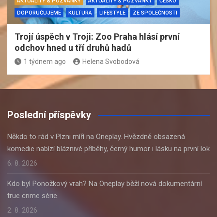
AKTUALITY & POZVÁNKY
AKTUALITY & POZVÁNKY
ČESKO
DOPORUČUJEME
KULTURA
LIFESTYLE
ZE SPOLEČNOSTI
Trojí úspěch v Troji: Zoo Praha hlásí první
odchov hned u tří druhů hadů
1 týdnem ago
Helena Svobodová
Poslední příspěvky
Někdo to rád v Plzni míří na Oneplay. Hvězdně obsazená
komedie nabízí bláznivé příběhy, černý humor i lásku na první lok
6. 8. 2026
Kdo byl Ponožkový vrah? Na Oneplay běží nová dokumentární
true crime série
2. 8. 2026