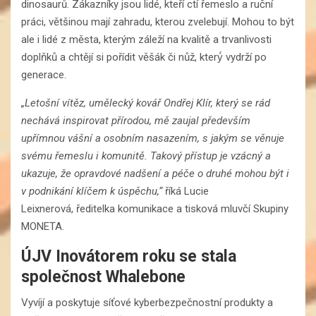
dinosaurů. Zákazníky jsou lidé, kteří ctí řemeslo a ruční
práci, většinou mají zahradu, kterou zvelebují. Mohou to být
ale i lidé z města, kterým záleží na kvalitě a trvanlivosti
doplňků a chtějí si pořídit věšák či nůž, který́ vydrží po
generace.
„Letošní vítěz, umělecký kovář Ondřej Klír, který se rád
nechává inspirovat přírodou, mě zaujal především
upřímnou vášní a osobním nasazením, s jakým se věnuje
svému řemeslu i komunitě. Takový přístup je vzácný a
ukazuje, že opravdové nadšení a péče o druhé mohou být i
v podnikání klíčem k úspěchu,“
říká Lucie
Leixnerová, ředitelka komunikace a tisková mluvčí Skupiny
MONETA.
ÚJV Inovátorem roku se stala
společnost Whalebone
Vyvíjí a poskytuje síťové kyberbezpečnostní produkty a