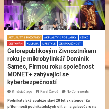
AKTUALITY & POZVÁNKY
AKTUALITY & POZVÁNKY
ČESKO
CESTOVÁNÍ
KULTURA
LIFESTYLE
ZE SPOLEČNOSTI
Celorepublikovým Živnostníkem
roku je mikrobylinkář Dominik
Samec, Firmou roku společnost
MONET+ zabývající se
kyberbezpečností
8 měsíců ago
Karel Čavoš
No Comments
Podnikatelské soutěže slaví 20 let existence! Za
přítomnosti podnikatelských elit si na galavečeru na