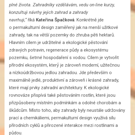
plné života. Zahradníky vzdělávám, vedu on-line kurzy,
konzultuji návrhy jejich zahrad a zahrady
navrhuji,“
říká
Kateřina Špačková
. Konkrétně jde
o permakulturní design zaměřený jak na menší užitkové
zahrady, tak na větší pozemky do zhruba pěti hektarů.
Hlavním cílem je udržitelné a ekologické pěstování
zdravých potravin, regenerace půdy a ekosystému
pozemku, šetrné hospodaření s vodou. Cílem je vytvořit
přírodní ekosystém, který́ je zároveň moderní, užitečnou
a nízkoúdržbovou jedlou zahradou. Jde především o
maximálně jedlé, produktivní a zároveň i krásné zahrady,
které mají prvky zahradní architektury. K ekologické
rovnováze přispívá také pěstováním rostlin, které jsou
přizpůsobeny místním podmínkám a odolné chorobám a
škůdcům. Místo toho, aby zahrady byly neustále udržovány
prací a chemikáliemi, permakulturní design využívá sílu
přírodních cyklů a přirozené interakce mezi rostlinami a
půdou.