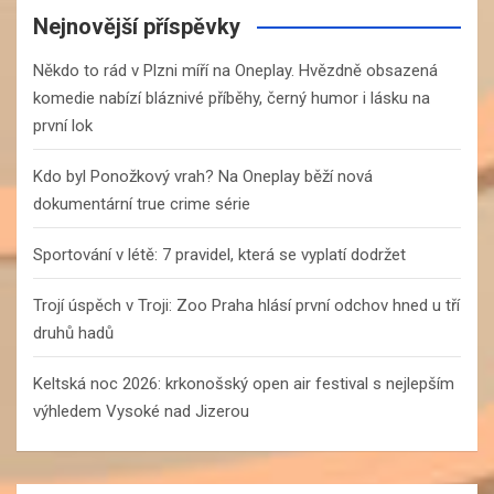
c
Nejnovější příspěvky
h
Někdo to rád v Plzni míří na Oneplay. Hvězdně obsazená
komedie nabízí bláznivé příběhy, černý humor i lásku na
první lok
Kdo byl Ponožkový vrah? Na Oneplay běží nová
dokumentární true crime série
Sportování v létě: 7 pravidel, která se vyplatí dodržet
Trojí úspěch v Troji: Zoo Praha hlásí první odchov hned u tří
druhů hadů
Keltská noc 2026: krkonošský open air festival s nejlepším
výhledem Vysoké nad Jizerou