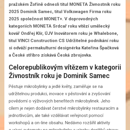
pražském Žofíně odnesli titul MONETA Živnostník roku
2025 Dominik Samec, titul Volkswagen Firma roku
2025 společnost MONET+. V doprovodných
kategoriích MONETA Srdcař roku vítězí umělecký
kovář Ondřej Klír, ÚJV Inovátorem roku je Whalebone,
titul VINCI Construction CS Udržitelné podnikání roku
si odváží permakulturní designérka Kateřina Špačková
a České stříbro získává Česká zbrojovka.
Celorepublikovým vítězem v kategorii
Živnostník roku je Dominik Samec
Pěstuje mikrobylinky a jedlé květy, zaměřuje se na
udržitelnou produkci, inovace v pěstování a zvyšování
povědomí o výživových benefitech mikrobylinek. Jeho
cílem je nejen dodávat čerstvé mikrobylinky restauracím a
jednotlivcům, ale také vzdělávat veřejnost pomocí
workshopů a on-line obsahu. Nedávno rozšířil aktivity