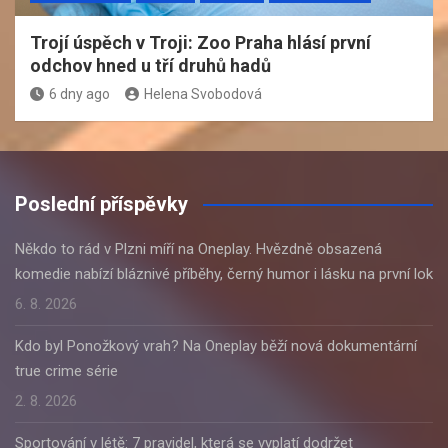
Trojí úspěch v Troji: Zoo Praha hlásí první
odchov hned u tří druhů hadů
6 dny ago
Helena Svobodová
Poslední příspěvky
Někdo to rád v Plzni míří na Oneplay. Hvězdně obsazená
komedie nabízí bláznivé příběhy, černý humor i lásku na první lok
6. 8. 2026
Kdo byl Ponožkový vrah? Na Oneplay běží nová dokumentární
true crime série
2. 8. 2026
Sportování v létě: 7 pravidel, která se vyplatí dodržet