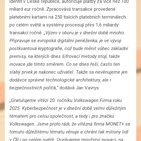
identit v České republice, autorizuje platby za více než 100
miliard eur ročně. Zpracovává transakce provedené
platebními kartami na 250 tisících platebních terminálech
po celém světě a systémy procesují přes 1,6 miliardy
transakcí ročně.
„Výzev v oboru je v dnešní době mnoho.
Připravuje se evropská digitální peněženka, je ve vývoji
postkvantová kryptografie, což bude měnit vůbec základní
premisy, na kterých dnes šifrovací metody stojí, takže
inovace jde tímto směrem. Co se dnes řeší, často ten
slabý prvek je nakonec uživatel. Takže se nevěnujeme jen
dodávce správné technologické architektury, ale i
bezpečnostních politik,“
dodává Jan Vavrys.
„Gratulujeme vítězi 20. ročníku Volkswagen Firma roku
2025. Kyberbezpečnost je v dnešní době velmi důležitým
tématem pro celou společnost, a tedy i pro značku
Volkswagen. Jsme proto rádi, že vítězná firma MONET+ se
tomuto důležitému tématu věnuje a chrání tak miliony lidí
v ČR i po celém světě. Oceňujeme množství inovací, na