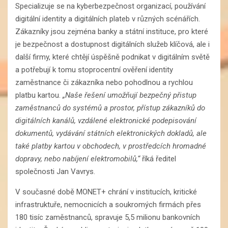
Specializuje se na kyberbezpečnost organizací, používání
digitální identity a digitálních plateb v různých scénářích.
Zákazníky jsou zejména banky a státní instituce, pro které
je bezpečnost a dostupnost digitálních služeb klíčová, ale i
další firmy, které chtějí úspěšně podnikat v digitálním světě
a potřebují k tomu stoprocentní ověření identity
zaměstnance či zákazníka nebo pohodlnou a rychlou
platbu kartou.
„Naše řešení umožňují bezpečný přistup
zaměstnanců do systémů a prostor, přístup zákazníků do
digitálních kanálů, vzdálené elektronické podepisování
dokumentů, vydávání státních elektronických dokladů, ale
také platby kartou v obchodech, v prostředcích hromadné
dopravy, nebo nabíjení elektromobilů,“
říká ředitel
společnosti Jan Vavrys.
V současné době MONET+ chrání v institucích, kritické
infrastruktuře, nemocnicích a soukromých firmách přes
180 tisíc zaměstnanců, spravuje 5,5 milionu bankovních