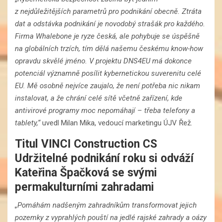
z nejdůležitějších parametrů pro podnikání obecně. Ztráta
dat a odstávka podnikání je novodobý strašák pro každého.
Firma Whalebone je ryze česká, ale pohybuje se úspěšně
na globálních trzích, tím dělá našemu českému know-how
opravdu skvělé jméno. V projektu DNS4EU má dokonce
potenciál významně posílit kybernetickou suverenitu celé
EU. Mě osobně nejvíce zaujalo, že není potřeba nic nikam
instalovat, a že chrání celé sítě včetně zařízení, kde
antivirové programy moc nepomáhají – třeba telefony a
tablety,“
uvedl Milan Mika, vedoucí marketingu ÚJV Řež.
Titul VINCI Construction CS
Udržitelné podnikání roku si odváží
Kateřina Špačková se svými
permakulturními zahradami
„Pomáhám nadšeným zahradníkům transformovat jejich
pozemky z vyprahlých pouští na jedlé rajské zahrady a oázy