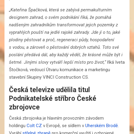
„Kateřina Špačková, která se zabývá permakulturním
designem zahrad, o svém podnikání říká, že pomáhá
nadšeným zahradníkům transformovat jejich pozemky z
vyprahlých pouští na jedlé rajské zahrady. Jde jí o to, jaké
plodiny pěstovat a proč, regeneraci půdy, hospodaření
s vodou, a zároveň o pěstování dobrých vztahů. Toto své
poslání předává dál, aby každý věděl, že krásné může být i
šetrné. Jinými slovy vytváří lepší místo pro život,“
říká Iveta
Štočková, vedoucí Útvaru komunikace a marketingu
stavební Skupiny VINCI Construction CS.
Česká televize udělila titul
Podnikatelské stříbro České
zbrojovce
Česká zbrojovka je hlavním provozním závodem
holdingu
Colt CZ
v Evropě, se sídlem v
Uherském Brodě
.
Vyrábí
střelné zbraně
pro komerční využití i ozbrojené