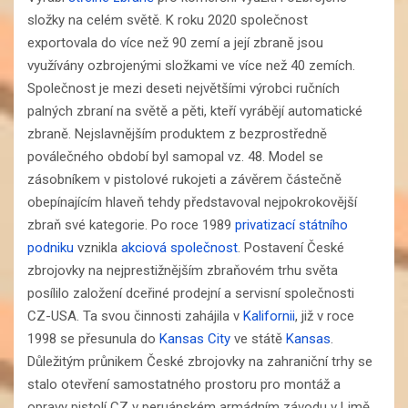
složky na celém světě. K roku 2020 společnost
exportovala do více než 90 zemí a její zbraně jsou
využívány ozbrojenými složkami ve více než 40 zemích.
Společnost je mezi deseti největšími výrobci ručních
palných zbraní na světě a pěti, kteří vyrábějí automatické
zbraně. Nejslavnějším produktem z bezprostředně
poválečného období byl samopal vz. 48. Model se
zásobníkem v pistolové rukojeti a závěrem částečně
obepínajícím hlaveň tehdy představoval nejpokrokovější
zbraň své kategorie. Po roce 1989
privatizací
státního
podniku
vznikla
akciová společnost
. Postavení České
zbrojovky na nejprestižnějším zbraňovém trhu světa
posílilo založení dceřiné prodejní a servisní společnosti
CZ-USA. Ta svou činnosti zahájila v
Kalifornii
, již v roce
1998 se přesunula do
Kansas City
ve státě
Kansas
.
Důležitým průnikem České zbrojovky na zahraniční trhy se
stalo otevření samostatného prostoru pro montáž a
opravy pistolí CZ v peruánském armádním závodu v Limě.