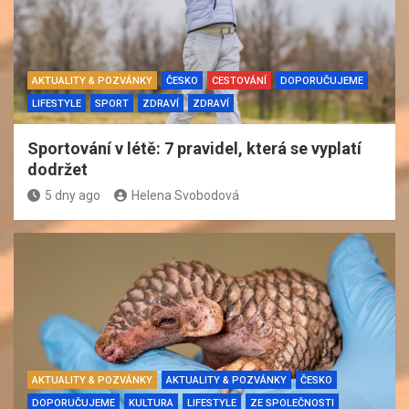
AKTUALITY & POZVÁNKY
ČESKO
CESTOVÁNÍ
DOPORUČUJEME
LIFESTYLE
SPORT
ZDRAVÍ
ZDRAVÍ
Sportování v létě: 7 pravidel, která se vyplatí
dodržet
5 dny ago
Helena Svobodová
AKTUALITY & POZVÁNKY
AKTUALITY & POZVÁNKY
ČESKO
DOPORUČUJEME
KULTURA
LIFESTYLE
ZE SPOLEČNOSTI