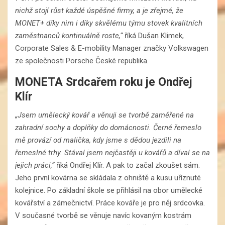
nichž stojí růst každé úspěšné firmy, a je zřejmé, že
MONET+ díky nim i díky skvělému týmu stovek kvalitních
zaměstnanců kontinuálně roste
,“
říká Dušan Klimek,
Corporate Sales & E-mobility Manager značky Volkswagen
ze společnosti Porsche České republika.
MONETA Srdcařem roku je Ondřej
Klír
„Jsem umělecký kovář a věnuji se tvorbě zaměřené na
zahradní sochy a doplňky do domácnosti. Černé řemeslo
mě provází od malička, kdy jsme s dědou jezdili na
řemeslné trhy. Stával jsem nejčastěji u kovářů a díval se na
jejich práci,“
říká Ondřej Klír. A pak to začal zkoušet sám.
Jeho první kovárna se skládala z ohniště a kusu uříznuté
kolejnice. Po základní škole se přihlásil na obor umělecké
kovářství a zámečnictví. Práce kováře je pro něj srdcovka.
V současné tvorbě se věnuje navíc kovaným kostrám