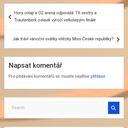
Navigace
Hory volají a O2 arena odpovídá: Tři sestry a
pro
Trautenberk oslavili výročí velkolepým finále
příspěvek
Jak tráví vánoční svátky vítězky Miss České republiky?
Napsat komentář
Pro přidávání komentářů se musíte nejdříve
přihlásit
.
S
e
a
r