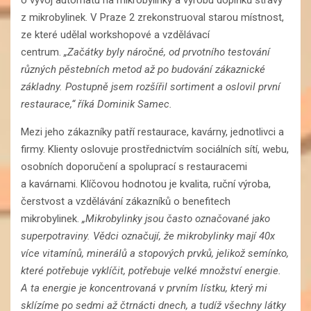
o vývoj automatu na mikrobylinky a výrobu doplňků stravy
z mikrobylinek. V Praze 2 zrekonstruoval starou místnost,
ze které udělal workshopové a vzdělávací
centrum.
„Začátky byly náročné, od prvotního testování
různých pěstebních metod až po budování zákaznické
základny. Postupně jsem rozšířil sortiment a oslovil první
restaurace,“ říká Dominik Samec.
Mezi jeho zákazníky patří restaurace, kavárny, jednotlivci a
firmy. Klienty oslovuje prostřednictvím sociálních sítí, webu,
osobních doporučení a spoluprací s restauracemi
a kavárnami. Klíčovou hodnotou je kvalita, ruční výroba,
čerstvost a vzdělávání zákazníků o benefitech
mikrobylinek.
„Mikrobylinky jsou často označované jako
superpotraviny. Vědci označují, že mikrobylinky mají 40x
více vitamínů, minerálů a stopových prvků, jelikož semínko,
které potřebuje vyklíčit, potřebuje velké množství energie.
A ta energie je koncentrovaná v prvním lístku, který mi
sklízíme po sedmi až čtrnácti dnech, a tudíž všechny látky