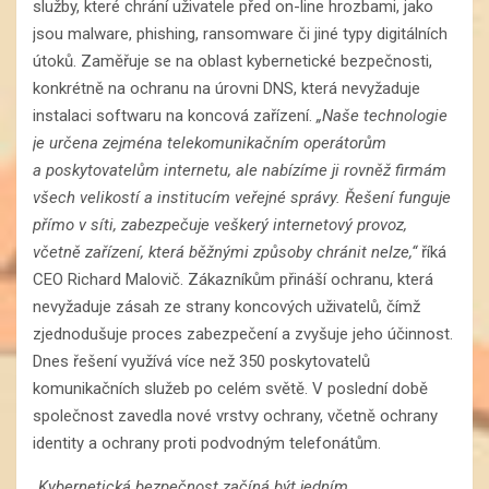
služby, které chrání uživatele před on-line hrozbami, jako
jsou malware, phishing, ransomware či jiné typy digitálních
útoků. Zaměřuje se na oblast kybernetické bezpečnosti,
konkrétně na ochranu na úrovni DNS, která nevyžaduje
instalaci softwaru na koncová zařízení.
„Naše technologie
je určena zejména telekomunikačním operátorům
a poskytovatelům internetu, ale nabízíme ji rovněž firmám
všech velikostí a institucím veřejné správy. Řešení funguje
přímo v síti, zabezpečuje veškerý internetový provoz,
včetně zařízení, která běžnými způsoby chránit nelze,“
říká
CEO Richard Malovič. Zákazníkům přináší ochranu, která
nevyžaduje zásah ze strany koncových uživatelů, čímž
zjednodušuje proces zabezpečení a zvyšuje jeho účinnost.
Dnes řešení využívá více než 350 poskytovatelů
komunikačních služeb po celém světě. V poslední době
společnost zavedla nové vrstvy ochrany, včetně ochrany
identity a ochrany proti podvodným telefonátům.
„
Kybernetická bezpečnost začíná být jedním