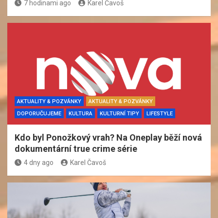
7 hodinami ago
Karel Čavoš
AKTUALITY & POZVÁNKY
AKTUALITY & POZVÁNKY
DOPORUČUJEME
KULTURA
KULTURNÍ TIPY
LIFESTYLE
Kdo byl Ponožkový vrah? Na Oneplay běží nová
dokumentární true crime série
4 dny ago
Karel Čavoš