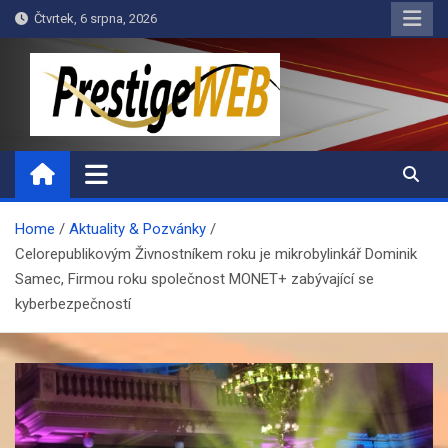
Skip
Čtvrtek, 6 srpna, 2026
to
content
PrestigeWEB
Home
Aktuality & Pozvánky
Celorepublikovým Živnostníkem roku je mikrobylinkář Dominik
Samec, Firmou roku společnost MONET+ zabývající se
kyberbezpečností