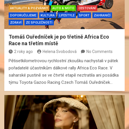
AKTUALITY & POZVÁNKY
AUTO & MOTO
CESTOVÁNÍ
DOPORUČUJEME
KULTURA
LIFESTYLE
SPORT
ZAHRANIČÍ
ZDRAVÍ
ZE SPOLEČNOSTI
Tomáš Ouředníček je po třetině Africa Eco
Race na třetím místě
2 roky ago
Helena Svobodová
No Comments
Pětisetkilometrovou rychlostní zkoušku nachystali v pátek
pořadatelé účastníkům dálkové rally Africa Eco Race. V
saharské pustině se ve čtvrté etapě neztratila ani posádka
týmu Toyota Gazoo Racing Czech Tomáš Ouředníček…