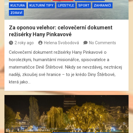
KULTURA
KULTURNÍ TIPY
LIFESTYLE
SPORT
ZAHRANIČÍ
ZDRAVÍ
Za oponou velehor: celovečerní dokument
režisérky Hany Pinkavové
2 roky ago
Helena Svobodová
No Comments
Celovečerní dokument režisérky Hany Pinkavové o
horolezkyni, humanitární misionářce, spisovatelce a
matematičce Dině Štěrbové. Nikdy se nevzdávej, neztrácej
naději, zkoušej své hranice – to je krédo Diny Štěrbové,
která jako…