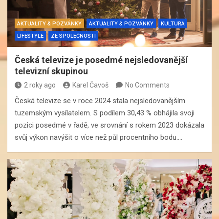
AKTUALITY & POZVÁNKY
AKTUALITY & POZVÁNKY
KULTURA
LIFESTYLE
ZE SPOLEČNOSTI
Česká televize je posedmé nejsledovanější
televizní skupinou
2 roky ago
Karel Čavoš
No Comments
Česká televize se v roce 2024 stala nejsledovanějším
tuzemským vysílatelem. S podílem 30,43 % obhájila svoji
pozici posedmé v řadě, ve srovnání s rokem 2023 dokázala
svůj výkon navýšit o více než půl procentního bodu.…