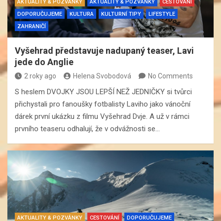
AKTUALITY & POZVÁNKY
AKTUALITY & POZVÁNKY
CESTOVÁNÍ
DOPORUČUJEME
KULTURA
KULTURNÍ TIPY
LIFESTYLE
ZAHRANIČÍ
Vyšehrad představuje nadupaný teaser, Lavi
jede do Anglie
2 roky ago
Helena Svobodová
No Comments
S heslem DVOJKY JSOU LEPŠÍ NEŽ JEDNIČKY si tvůrci
přichystali pro fanoušky fotbalisty Laviho jako vánoční
dárek první ukázku z filmu Vyšehrad Dvje. A už v rámci
prvního teaseru odhalují, že v odvážnosti se…
AKTUALITY & POZVÁNKY
CESTOVÁNÍ
DOPORUČUJEME