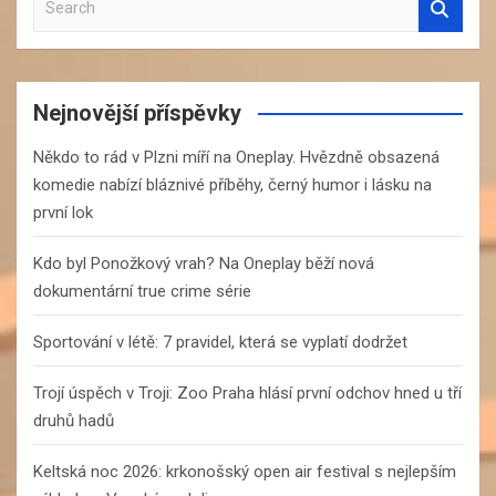
e
a
r
c
Nejnovější příspěvky
h
Někdo to rád v Plzni míří na Oneplay. Hvězdně obsazená
komedie nabízí bláznivé příběhy, černý humor i lásku na
první lok
Kdo byl Ponožkový vrah? Na Oneplay běží nová
dokumentární true crime série
Sportování v létě: 7 pravidel, která se vyplatí dodržet
Trojí úspěch v Troji: Zoo Praha hlásí první odchov hned u tří
druhů hadů
Keltská noc 2026: krkonošský open air festival s nejlepším