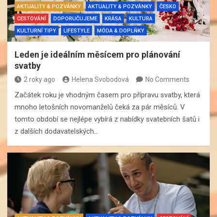
AKTUALITY & POZVÁNKY
AKTUALITY & POZVÁNKY
ČESKO
CESTOVÁNÍ
DOPORUČUJEME
KRÁSA
KULTURA
KULTURNÍ TIPY
LIFESTYLE
MÓDA & DOPLŇKY
Leden je ideálním měsícem pro plánování
svatby
2 roky ago
Helena Svobodová
No Comments
Začátek roku je vhodným časem pro přípravu svatby, která
mnoho letošních novomanželů čeká za pár měsíců. V
tomto období se nejlépe vybírá z nabídky svatebních šatů i
z dalších dodavatelských…