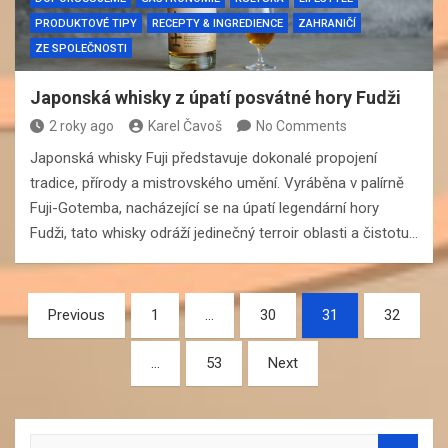
PRODUKTOVÉ TIPY
RECEPTY & INGREDIENCE
ZAHRANIČÍ
ZE SPOLEČNOSTI
Japonská whisky z úpatí posvátné hory Fudži
2 roky ago
Karel Čavoš
No Comments
Japonská whisky Fuji představuje dokonalé propojení
tradice, přírody a mistrovského umění. Vyráběna v palírně
Fuji-Gotemba, nacházející se na úpatí legendární hory
Fudži, tato whisky odráží jedinečný terroir oblasti a čistotu…
Navigace
Previous
1
…
30
31
32
pro
…
53
Next
příspěvky
S