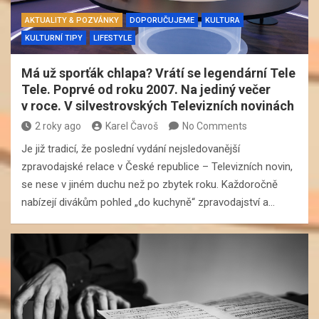
AKTUALITY & POZVÁNKY
DOPORUČUJEME
KULTURA
KULTURNÍ TIPY
LIFESTYLE
Má už sporťák chlapa? Vrátí se legendární Tele
Tele. Poprvé od roku 2007. Na jediný večer
v roce. V silvestrovských Televizních novinách
2 roky ago
Karel Čavoš
No Comments
Je již tradicí, že poslední vydání nejsledovanější
zpravodajské relace v České republice – Televizních novin,
se nese v jiném duchu než po zbytek roku. Každoročně
nabízejí divákům pohled „do kuchyně“ zpravodajství a…