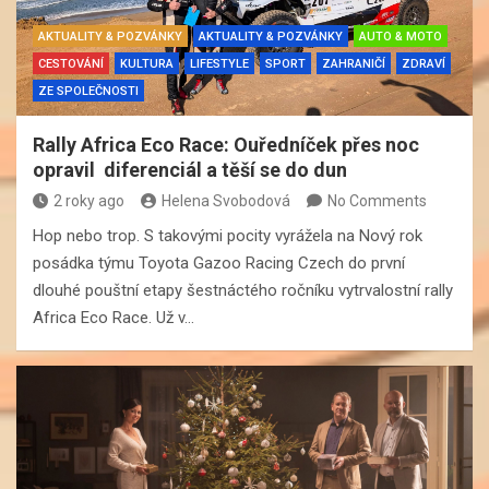
AKTUALITY & POZVÁNKY
AKTUALITY & POZVÁNKY
AUTO & MOTO
CESTOVÁNÍ
KULTURA
LIFESTYLE
SPORT
ZAHRANIČÍ
ZDRAVÍ
ZE SPOLEČNOSTI
Rally Africa Eco Race: Ouředníček přes noc
opravil diferenciál a těší se do dun
2 roky ago
Helena Svobodová
No Comments
Hop nebo trop. S takovými pocity vyrážela na Nový rok
posádka týmu Toyota Gazoo Racing Czech do první
dlouhé pouštní etapy šestnáctého ročníku vytrvalostní rally
Africa Eco Race. Už v…