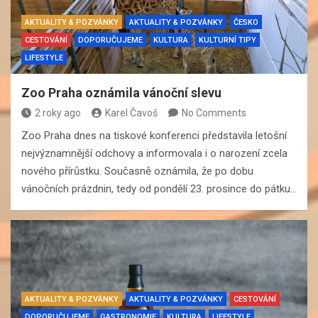
AKTUALITY & POZVÁNKY
AKTUALITY & POZVÁNKY
ČESKO
CESTOVÁNÍ
DOPORUČUJEME
KULTURA
KULTURNÍ TIPY
LIFESTYLE
Zoo Praha oznámila vánoční slevu
2 roky ago
Karel Čavoš
No Comments
Zoo Praha dnes na tiskové konferenci představila letošní
nejvýznamnější odchovy a informovala i o narození zcela
nového přírůstku. Současně oznámila, že po dobu
vánočních prázdnin, tedy od pondělí 23. prosince do pátku…
AKTUALITY & POZVÁNKY
AKTUALITY & POZVÁNKY
CESTOVÁNÍ
DOPORUČUJEME
GASTRONOMIE
KULTURA
LIFESTYLE