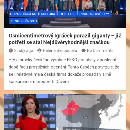
DOPORUČUJEME
KULTURA
LIFESTYLE
PRODUKTOVÉ TIPY
ZE SPOLEČNOSTI
Osmicentimetrový Igráček porazil giganty – již
potřetí se stal Nejdůvěryhodnější značkou
2 roky ago
Helena Svobodová
No Comments
Hry a hračky českého výrobce EFKO posbíraly v poslední
době řadu prestižních ocenění. Tento úspěch potvrzuje, že
se i relativně malá česká firma dokáže prosadit v silně
konkurenčním prostředí. Důvěru…