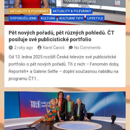
AKTUALITY & POZVÁNKY
AKTUALITY & POZVÁNKY
DOPORUČUJEME
KULTURA
KULTURNÍ TIPY
LIFESTYLE
Pět nových pořadů, pět různých pohledů. ČT
posiluje své publicistické portfolio
2 roky ago
Karel Čavoš
No Comments
Od 13. ledna 2025 rozšíří Česká televize své publicistické
portfolio o pět nových pořadů. Tři z nich – Fenomén doby,
Reportéři+ a Galerie Selfie – doplní současnou nabídku na
programu ČT1…