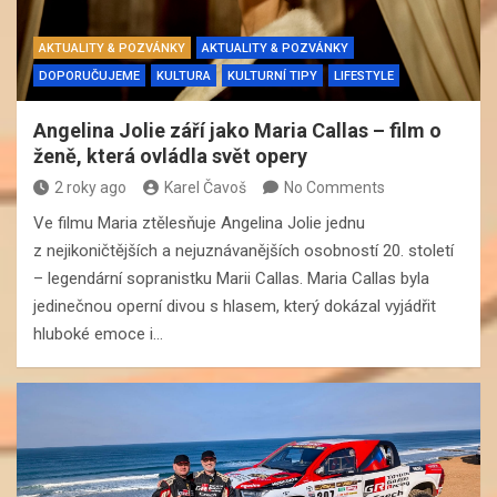
AKTUALITY & POZVÁNKY
AKTUALITY & POZVÁNKY
DOPORUČUJEME
KULTURA
KULTURNÍ TIPY
LIFESTYLE
Angelina Jolie září jako Maria Callas – film o
ženě, která ovládla svět opery
2 roky ago
Karel Čavoš
No Comments
Ve filmu Maria ztělesňuje Angelina Jolie jednu
z nejikoničtějších a nejuznávanějších osobností 20. století
– legendární sopranistku Marii Callas. Maria Callas byla
jedinečnou operní divou s hlasem, který dokázal vyjádřit
hluboké emoce i…