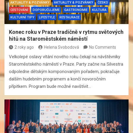
AKTUALITY & POZVÁNKY
AKTUALITY & POZVÁNKY
ČESKO
CESTOVÁNÍ
DOPORUČUJEME
GASTRONOMIE
KULTURA
KULTURNÍ TIPY
LIFESTYLE
RESTAURACE
Konec roku v Praze tradičně v rytmu světových
hitů na Staroměstském náměstí
2 roky ago
Helena Svobodová
No Comments
Velkolepé oslavy vítání nového roku čekají na návštěvníky
Staroměstského náměstí v Praze. Party začne na Silvestra
odpoledne dětským komponovaným pořadem, pokračuje
dalším hudebním programem a končí novoročním
přípitkem. Program bude možné navštívit…