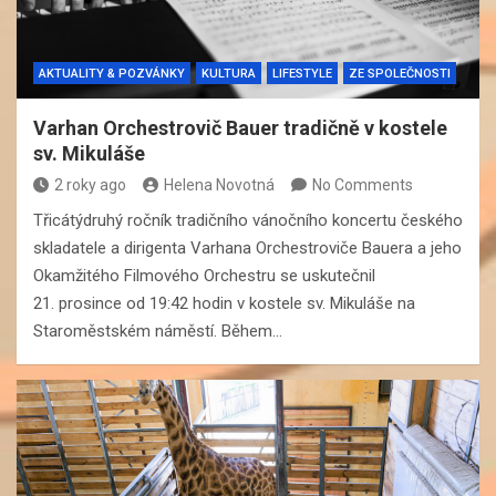
AKTUALITY & POZVÁNKY
KULTURA
LIFESTYLE
ZE SPOLEČNOSTI
Varhan Orchestrovič Bauer tradičně v kostele
sv. Mikuláše
2 roky ago
Helena Novotná
No Comments
Třicátýdruhý ročník tradičního vánočního koncertu českého
skladatele a dirigenta Varhana Orchestroviče Bauera a jeho
Okamžitého Filmového Orchestru se uskutečnil
21. prosince od 19:42 hodin v kostele sv. Mikuláše na
Staroměstském náměstí. Během…