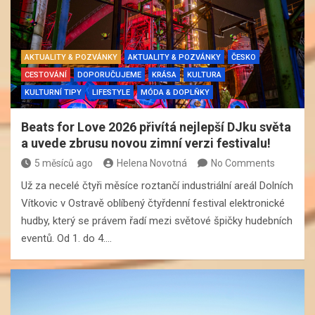
AKTUALITY & POZVÁNKY
AKTUALITY & POZVÁNKY
ČESKO
CESTOVÁNÍ
DOPORUČUJEME
KRÁSA
KULTURA
KULTURNÍ TIPY
LIFESTYLE
MÓDA & DOPLŇKY
Beats for Love 2026 přivítá nejlepší DJku světa
a uvede zbrusu novou zimní verzi festivalu!
5 měsíců ago
Helena Novotná
No Comments
Už za necelé čtyři měsíce roztančí industriální areál Dolních
Vítkovic v Ostravě oblíbený čtyřdenní festival elektronické
hudby, který se právem řadí mezi světové špičky hudebních
eventů. Od 1. do 4.…