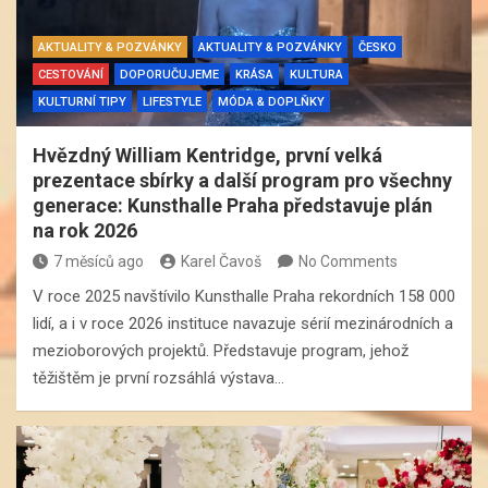
AKTUALITY & POZVÁNKY
AKTUALITY & POZVÁNKY
ČESKO
CESTOVÁNÍ
DOPORUČUJEME
KRÁSA
KULTURA
KULTURNÍ TIPY
LIFESTYLE
MÓDA & DOPLŇKY
Hvězdný William Kentridge, první velká
prezentace sbírky a další program pro všechny
generace: Kunsthalle Praha představuje plán
na rok 2026
7 měsíců ago
Karel Čavoš
No Comments
V roce 2025 navštívilo Kunsthalle Praha rekordních 158 000
lidí, a i v roce 2026 instituce navazuje sérií mezinárodních a
mezioborových projektů. Představuje program, jehož
těžištěm je první rozsáhlá výstava…