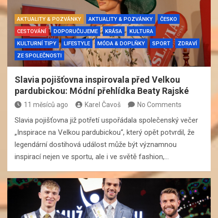
AKTUALITY & POZVÁNKY
AKTUALITY & POZVÁNKY
ČESKO
CESTOVÁNÍ
DOPORUČUJEME
KRÁSA
KULTURA
KULTURNÍ TIPY
LIFESTYLE
MÓDA & DOPLŇKY
SPORT
ZDRAVÍ
ZE SPOLEČNOSTI
Slavia pojišťovna inspirovala před Velkou
pardubickou: Módní přehlídka Beaty Rajské
11 měsíců ago
Karel Čavoš
No Comments
Slavia pojišťovna již potřetí uspořádala společenský večer
„Inspirace na Velkou pardubickou“, který opět potvrdil, že
legendární dostihová událost může být významnou
inspirací nejen ve sportu, ale i ve světě fashion,…