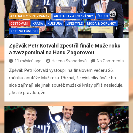
AKTUALITY & POZVÁNKY
AKTUALITY & POZVÁNKY
ČESKO
CESTOVÁNÍ
KRÁSA
KULTURA
LIFESTYLE
MÓDA & DOPLŇKY
ZE SPOLEČNOSTI
Zpěvák Petr Kotvald zpestřil finále Muže roku
a zavzpomínal na Hanu Zagorovou
11 měsíců ago
Helena Svobodová
No Comments
Zpěvák Petr Kotvald vystoupil na finálovém večeru 26.
ročníku soutěže Muž roku. Přiznal, že výsledky finále ho
sice zajímají, ale jinak soutěž mužské krásy příliš nesleduje.
„Je ale pravdou, že…