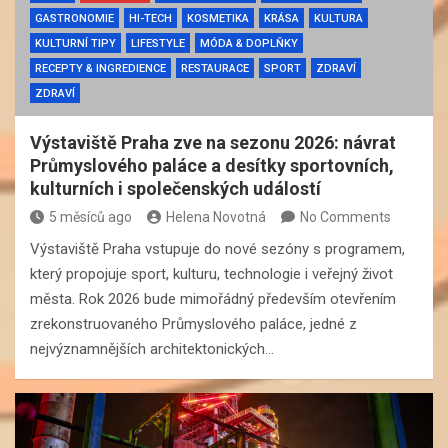
GASTRONOMIE
HI-TECH
KOSMETIKA
KRÁSA
KULTURA
KULTURNÍ TIPY
LIFESTYLE
MÓDA & DOPLŇKY
RECEPTY & INGREDIENCE
RESTAURACE
SPORT
ZDRAVÍ
ZDRAVÍ
Výstaviště Praha zve na sezonu 2026: návrat
Průmyslového paláce a desítky sportovních,
kulturních i společenských událostí
5 měsíců ago
Helena Novotná
No Comments
Výstaviště Praha vstupuje do nové sezóny s programem,
který propojuje sport, kulturu, technologie i veřejný život
města. Rok 2026 bude mimořádný především otevřením
zrekonstruovaného Průmyslového paláce, jedné z
nejvýznamnějších architektonických…