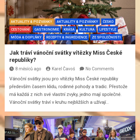
AKTUALITY & POZVÁNKY
AKTUALITY & POZVÁNKY
ČESKO
CESTOVÁNÍ
GASTRONOMIE
KRÁSA
KULTURA
LIFESTYLE
MÓDA & DOPLŇKY
RECEPTY & INGREDIENCE
ZE SPOLEČNOSTI
Jak tráví vánoční svátky vítězky Miss České
republiky?
8 měsíců ago
Karel Čavoš
No Comments
Vánoční svátky jsou pro vítězky Miss České republiky
především časem klidu, rodinné pohody a tradic. Přestože
má každá z nich své vlastní zvyky, jedno mají společné.
Vánoční svátky tráví v kruhu nejbližších a užívají…