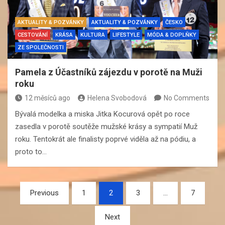
AKTUALITY & POZVÁNKY
AKTUALITY & POZVÁNKY
ČESKO
CESTOVÁNÍ
KRÁSA
KULTURA
LIFESTYLE
MÓDA & DOPLŇKY
ZE SPOLEČNOSTI
Pamela z Účastníků zájezdu v porotě na Muži
roku
12 měsíců ago
Helena Svobodová
No Comments
Bývalá modelka a miska Jitka Kocurová opět po roce
zasedla v porotě soutěže mužské krásy a sympatií Muž
roku. Tentokrát ale finalisty poprvé viděla až na pódiu, a
proto to…
Navigace
Previous
1
2
3
…
7
pro
Next
příspěvky