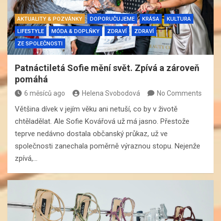
AKTUALITY & POZVÁNKY
DOPORUČUJEME
KRÁSA
KULTURA
LIFESTYLE
MÓDA & DOPLŇKY
ZDRAVÍ
ZDRAVÍ
ZE SPOLEČNOSTI
Patnáctiletá Sofie mění svět. Zpívá a zároveň
pomáhá
6 měsíců ago
Helena Svobodová
No Comments
Většina dívek v jejím věku ani netuší, co by v životě
chtěladělat. Ale Sofie Kovářová už má jasno. Přestože
teprve nedávno dostala občanský průkaz, už ve
společnosti zanechala poměrně výraznou stopu. Nejenže
zpívá,…