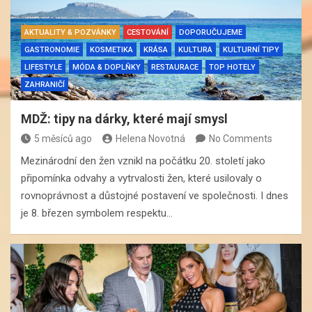
AKTUALITY & POZVÁNKY
CESTOVÁNÍ
DOPORUČUJEME
GASTRONOMIE
KOSMETIKA
KRÁSA
KULTURA
KULTURNÍ TIPY
LIFESTYLE
MÓDA & DOPLŇKY
RESTAURACE
TOP HOTELY
ZAHRANIČÍ
MDŽ: tipy na dárky, které mají smysl
5 měsíců ago
Helena Novotná
No Comments
Mezinárodní den žen vznikl na počátku 20. století jako
připomínka odvahy a vytrvalosti žen, které usilovaly o
rovnoprávnost a důstojné postavení ve společnosti. I dnes
je 8. březen symbolem respektu…