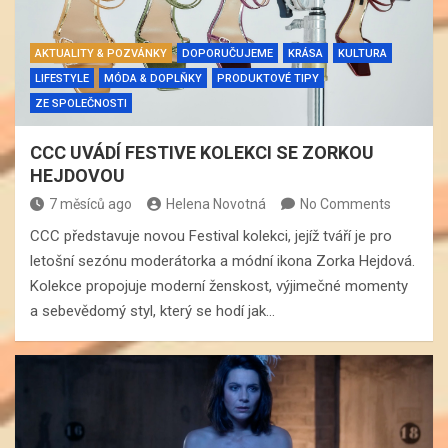
AKTUALITY & POZVÁNKY
DOPORUČUJEME
KRÁSA
KULTURA
LIFESTYLE
MÓDA & DOPLŇKY
PRODUKTOVÉ TIPY
ZE SPOLEČNOSTI
CCC UVÁDÍ FESTIVE KOLEKCI SE ZORKOU
HEJDOVOU
7 měsíců ago
Helena Novotná
No Comments
CCC představuje novou Festival kolekci, jejíž tváří je pro
letošní sezónu moderátorka a módní ikona Zorka Hejdová.
Kolekce propojuje moderní ženskost, výjimečné momenty
a sebevědomý styl, který se hodí jak…