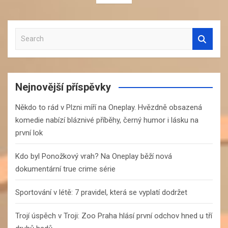
S
e
a
r
c
Nejnovější příspěvky
h
Někdo to rád v Plzni míří na Oneplay. Hvězdně obsazená
komedie nabízí bláznivé příběhy, černý humor i lásku na
první lok
Kdo byl Ponožkový vrah? Na Oneplay běží nová
dokumentární true crime série
Sportování v létě: 7 pravidel, která se vyplatí dodržet
Trojí úspěch v Troji: Zoo Praha hlásí první odchov hned u tří