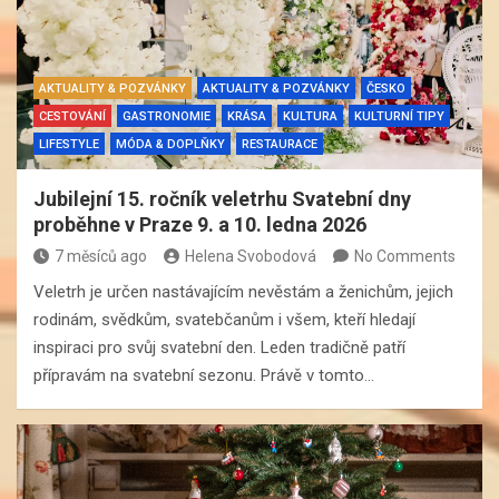
AKTUALITY & POZVÁNKY
AKTUALITY & POZVÁNKY
ČESKO
CESTOVÁNÍ
GASTRONOMIE
KRÁSA
KULTURA
KULTURNÍ TIPY
LIFESTYLE
MÓDA & DOPLŇKY
RESTAURACE
Jubilejní 15. ročník veletrhu Svatební dny
proběhne v Praze 9. a 10. ledna 2026
7 měsíců ago
Helena Svobodová
No Comments
Veletrh je určen nastávajícím nevěstám a ženichům, jejich
rodinám, svědkům, svatebčanům i všem, kteří hledají
inspiraci pro svůj svatební den. Leden tradičně patří
přípravám na svatební sezonu. Právě v tomto…