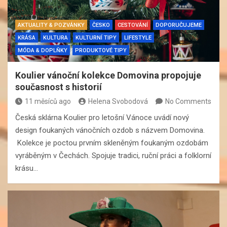
AKTUALITY & POZVÁNKY
ČESKO
CESTOVÁNÍ
DOPORUČUJEME
KRÁSA
KULTURA
KULTURNÍ TIPY
LIFESTYLE
MÓDA & DOPLŇKY
PRODUKTOVÉ TIPY
Koulier vánoční kolekce Domovina propojuje
současnost s historií
11 měsíců ago
Helena Svobodová
No Comments
Česká sklárna Koulier pro letošní Vánoce uvádí nový
design foukaných vánočních ozdob s názvem Domovina.
Kolekce je poctou prvním skleněným foukaným ozdobám
vyráběným v Čechách. Spojuje tradici, ruční práci a folklorní
krásu…