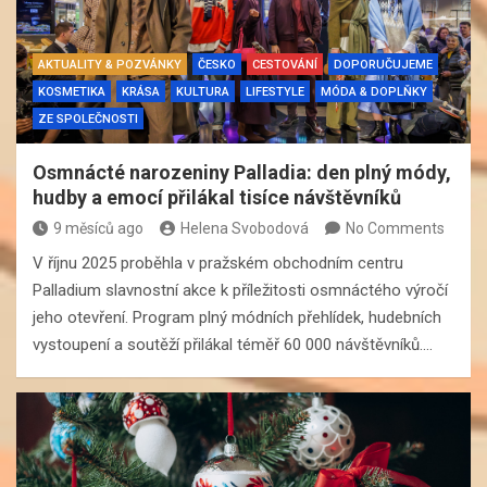
AKTUALITY & POZVÁNKY
ČESKO
CESTOVÁNÍ
DOPORUČUJEME
KOSMETIKA
KRÁSA
KULTURA
LIFESTYLE
MÓDA & DOPLŇKY
ZE SPOLEČNOSTI
Osmnácté narozeniny Palladia: den plný módy,
hudby a emocí přilákal tisíce návštěvníků
9 měsíců ago
Helena Svobodová
No Comments
V říjnu 2025 proběhla v pražském obchodním centru
Palladium slavnostní akce k příležitosti osmnáctého výročí
jeho otevření. Program plný módních přehlídek, hudebních
vystoupení a soutěží přilákal téměř 60 000 návštěvníků.…