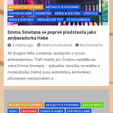
AKTUALITY & POZVÁNKY
AKTUALITY & POZVÁNKY
DOPORUČUJEME
KOSMETIKA
KRÁSA
KULTURA
LIFESTYLE
MÓDA & DOPLŇKY
PRODUKTOVÉ TIPY
ZE SPOLEČNOSTI
Emma Smetana se poprvé představila jako
ambasadorka Hebe
4 měsíce ago
Helena Svobodová
No Comments
Síť drogerií Hebe oznamuje spolupráci s novou
ambasadorkou. Tváří značky pro Českou republiku se
stává Emma Smetana – zpěvačka, herečka, novinářka a
moderátorka známá svou autentickou komunikací,
přirozeným vystupováním a…
AKTUALITY & POZVÁNKY
AKTUALITY & POZVÁNKY
AUTO & MOTO
ČESKO
CESTOVÁNÍ
DOMOV & HOBBY
DOPORUČUJEME