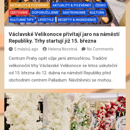
AKTUALITY & POZVÁNKY
AKTUALITY & POZVÁNKY
ČESKO
CESTOVÁNÍ
DOPORUČUJEME
GASTRONOMIE
KULTURA
KULTURNÍ TIPY
LIFESTYLE
RECEPTY & INGREDIENCE
Václavské Velikonoce přivítají jaro na náměstí
Republiky. Trhy startují již 15. března
5 měsíců ago
Helena Novotná
No Comments
Centrum Prahy opět ožije jarní atmosférou. Tradiční
velikonoční trhy Václavské Velikonoce se letos uskuteční
od 15. března do 12. dubna na náměstí Republiky před
obchodním centrem Palladium. Návštěvníci se mohou…