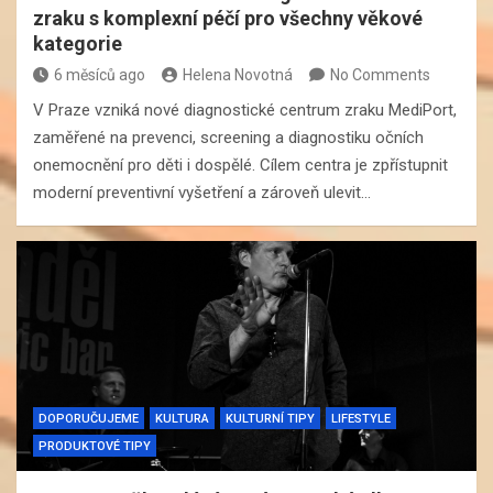
zraku s komplexní péčí pro všechny věkové
kategorie
6 měsíců ago
Helena Novotná
No Comments
V Praze vzniká nové diagnostické centrum zraku MediPort,
zaměřené na prevenci, screening a diagnostiku očních
onemocnění pro děti i dospělé. Cílem centra je zpřístupnit
moderní preventivní vyšetření a zároveň ulevit…
DOPORUČUJEME
KULTURA
KULTURNÍ TIPY
LIFESTYLE
PRODUKTOVÉ TIPY