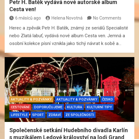
Petr H. Batěk vydává nové autorské album
Cesta ven!
6 měsíců ago
Helena Novotná
No Comments
Herec a zpěvák Petr H. Batěk, známý ze seriálů Specialisté
nebo Zlatá labuť, vydává nové album Cesta ven. Jemná a
osobní kolekce písní vznikla jako tichý návrat k sobě a…
AKTUALITY & POZVÁNKY
AKTUALITY & POZVÁNKY
ČESKO
CESTOVÁNÍ
DOPORUČUJEME
KULTURA
KULTURNÍ TIPY
LIFESTYLE
SPORT
ZDRAVÍ
ZE SPOLEČNOSTI
Společenské setkání Hudebního divadla Karlín
s muzikálem Ledové království na lodi Grand