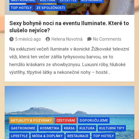
GASTRONOMIE
KULTURA
LIFESTYLE
RESTAURACE
TOP HOTELY
ZE SPOLEČNOSTI
Sexy bohyně noci na eventu Iluminate. Které to
slušelo nejvíce?
5 měsíců ago
Helena Novotná
No Comments
Na exkluzivní večeři IIuminate v ikonické Žižkovské televizní
věži, která ten večer zářila tyrkysovou barvou, se to
hemžilo kráskami ze showbyznysu. Luxusní róby, hluboké
výstřihy, třpytivé látky a nekonečné nohy – hosté…
AKTUALITY & POZVÁNKY
CESTOVÁNÍ
DOPORUČUJEME
GASTRONOMIE
KOSMETIKA
KRÁSA
KULTURA
KULTURNÍ TIPY
LIFESTYLE
MÓDA & DOPLŇKY
RESTAURACE
TOP HOTELY