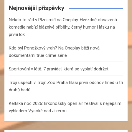
c
Nejnovější příspěvky
h
Někdo to rád v Plzni míří na Oneplay. Hvězdně obsazená
komedie nabízí bláznivé příběhy, černý humor i lásku na
první lok
Kdo byl Ponožkový vrah? Na Oneplay běží nová
dokumentární true crime série
Sportování v létě: 7 pravidel, která se vyplatí dodržet
Trojí úspěch v Troji: Zoo Praha hlásí první odchov hned u tří
druhů hadů
Keltská noc 2026: krkonošský open air festival s nejlepším
výhledem Vysoké nad Jizerou