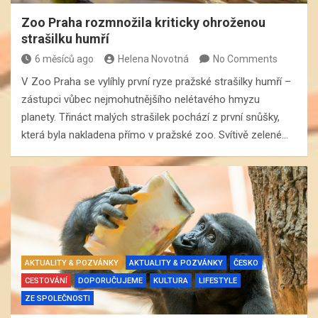
Zoo Praha rozmnožila kriticky ohroženou
strašilku humří
6 měsíců ago
Helena Novotná
No Comments
V Zoo Praha se vylíhly první ryze pražské strašilky humří –
zástupci vůbec nejmohutnějšího nelétavého hmyzu
planety. Třináct malých strašilek pochází z první snůšky,
která byla nakladena přímo v pražské zoo. Svítivě zelené…
AKTUALITY & POZVÁNKY
AKTUALITY & POZVÁNKY
ČESKO
CESTOVÁNÍ
DOPORUČUJEME
KULTURA
LIFESTYLE
ZE SPOLEČNOSTI