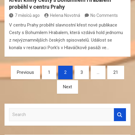
proběhl v centru Prahy
7 měsíců ago
Helena Novotná
No Comments
V centru Prahy proběhl slavnostní křest nové publikace
Cesty s Bohumilem Hrabalem, která vzdává hold jednomu
z nejvýznamnějších českých spisovatelů. Událost se
konala v restauraci Pork’s v Hlaváčkově pasáži ve…
Navigace
Previous
1
2
3
…
21
pro
Next
příspěvky
S
e
a
r