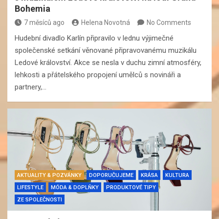
Bohemia
7 měsíců ago
Helena Novotná
No Comments
Hudební divadlo Karlín připravilo v lednu výjimečné
společenské setkání věnované připravovanému muzikálu
Ledové království. Akce se nesla v duchu zimní atmosféry,
lehkosti a přátelského propojení umělců s novináři a
partnery,…
AKTUALITY & POZVÁNKY
DOPORUČUJEME
KRÁSA
KULTURA
LIFESTYLE
MÓDA & DOPLŇKY
PRODUKTOVÉ TIPY
ZE SPOLEČNOSTI