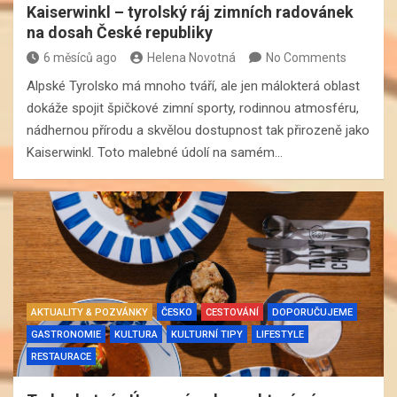
Kaiserwinkl – tyrolský ráj zimních radovánek
na dosah České republiky
6 měsíců ago
Helena Novotná
No Comments
Alpské Tyrolsko má mnoho tváří, ale jen málokterá oblast
dokáže spojit špičkové zimní sporty, rodinnou atmosféru,
nádhernou přírodu a skvělou dostupnost tak přirozeně jako
Kaiserwinkl. Toto malebné údolí na samém…
AKTUALITY & POZVÁNKY
ČESKO
CESTOVÁNÍ
DOPORUČUJEME
GASTRONOMIE
KULTURA
KULTURNÍ TIPY
LIFESTYLE
RESTAURACE