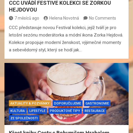
CCC UVÁDÍ FESTIVE KOLEKCI SE ZORKOU
HEJDOVOU
7 měsíců ago
Helena Novotná
No Comments
CCC představuje novou Festival kolekci, jejíž tváří je pro
letošní sezónu moderátorka a módní ikona Zorka Hejdová.
Kolekce propojuje moderní ženskost, výjimečné momenty
a sebevědomý styl, který se hodí jak…
AKTUALITY & POZVÁNKY
DOPORUČUJEME
GASTRONOMIE
KULTURA
LIFESTYLE
PRODUKTOVÉ TIPY
RESTAURACE
ZE SPOLEČNOSTI
Křest knihy Cesty s Bohumilem Hrabalem