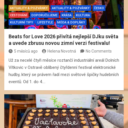
AKTUALITY & POZVÁNKY
AKTUALITY & POZVÁNKY
ČESKO
CESTOVÁNÍ
DOPORUČUJEME
KRÁSA
KULTURA
KULTURNÍ TIPY
LIFESTYLE
MÓDA & DOPLŇKY
Beats for Love 2026 přivítá nejlepší DJku světa
a uvede zbrusu novou zimní verzi festivalu!
5 měsíců ago
Helena Novotná
No Comments
Už za necelé čtyři měsíce roztančí industriální areál Dolních
Vítkovic v Ostravě oblíbený čtyřdenní festival elektronické
hudby, který se právem řadí mezi světové špičky hudebních
eventů. Od 1. do 4.…