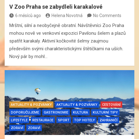
V Zoo Praha se zabydleli karakalové
6 měsíců ago
Helena Novotná
No Comments
Mrštní, silní a neobyčejně obratní. Návštěvníci Zoo Praha
mohou nově ve venkovní expozici Pavilonu šelem a plazů
spatřit karakaly. Aktivní kočkovité šelmy zaujmou
především svými charakteristickými štětičkami na uších.
Nový pár by mohl…
AKTUALITY & POZVÁNKY
AKTUALITY & POZVÁNKY
CESTOVÁNÍ
DOPORUČUJEME
GASTRONOMIE
KULTURA
KULTURNÍ TIPY
LIFESTYLE
RESTAURACE
SPORT
TOP HOTELY
ZAHRANIČÍ
ZDRAVÍ
ZDRAVÍ