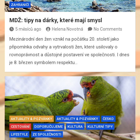
ZAHRANIČÍ
MDŽ: tipy na dárky, které mají smysl
5 měsíců ago
Helena Novotná
No Comments
Mezinárodní den žen vznikl na počátku 20. století jako
připomínka odvahy a vytrvalosti žen, které usilovaly o
rovnoprávnost a důstojné postavení ve společnosti. I dnes
je 8. březen symbolem respektu…
AKTUALITY & POZVÁNKY
AKTUALITY & POZVÁNKY
ČESKO
CESTOVÁNÍ
DOPORUČUJEME
KULTURA
KULTURNÍ TIPY
LIFESTYLE
ZE SPOLEČNOSTI