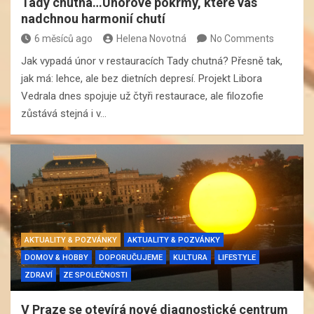
Tady chutná…Únorové pokrmy, které vás
nadchnou harmonií chutí
6 měsíců ago
Helena Novotná
No Comments
Jak vypadá únor v restauracích Tady chutná? Přesně tak,
jak má: lehce, ale bez dietních depresí. Projekt Libora
Vedrala dnes spojuje už čtyři restaurace, ale filozofie
zůstává stejná i v…
AKTUALITY & POZVÁNKY
AKTUALITY & POZVÁNKY
DOMOV & HOBBY
DOPORUČUJEME
KULTURA
LIFESTYLE
ZDRAVÍ
ZE SPOLEČNOSTI
V Praze se otevírá nové diagnostické centrum