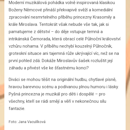
Moderní muzikálová pohádka volně inspirovaná klasikou
Boženy Němcové přináší překvapivě svěží a komediální
zpracování nesmrtelného příběhu princezny Krasomily a
krále Miroslava. Tentokrát však nebude vše tak, jak si
pamatujeme z dětství – do děje vstupuje temná a
intrikánská Černorada, která obrací celé Půlnoční království
vzhůru nohama. V příběhu nechybí kouzelný Půlnočník,
groteskní situace ani tajemná růže ukrývající víc, než se na
první pohled zdá. Dokáže Miroslavův šašek rozluštit její
záhadu a přivést vše ke šťastnému konci?
Diváci se mohou těšit na originální hudbu, chytlavé písně,
hravou barevnou scénu a podívanou plnou humoru i lásky.
Pyšná princezna je muzikál pro děti i dospělé – pro
všechny, kteří se rádi smějí a věří v nekonečnou sílu
fantazie.
Foto: Jana Vaculíková