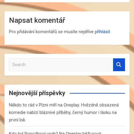
Napsat komentář
Pro přidávání komentářů se musíte nejdříve
přihlásit
.
S
e
a
r
c
Nejnovější příspěvky
h
Někdo to rád v Plzni míří na Oneplay. Hvězdně obsazená
komedie nabízí bláznivé příběhy, černý humor i lásku na
první lok
Kdo byl Ponožkový vrah? Na Oneplay běží nová