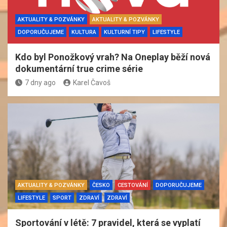
AKTUALITY & POZVÁNKY
AKTUALITY & POZVÁNKY
DOPORUČUJEME
KULTURA
KULTURNÍ TIPY
LIFESTYLE
Kdo byl Ponožkový vrah? Na Oneplay běží nová
dokumentární true crime série
7 dny ago
Karel Čavoš
AKTUALITY & POZVÁNKY
ČESKO
CESTOVÁNÍ
DOPORUČUJEME
LIFESTYLE
SPORT
ZDRAVÍ
ZDRAVÍ
Sportování v létě: 7 pravidel, která se vyplatí