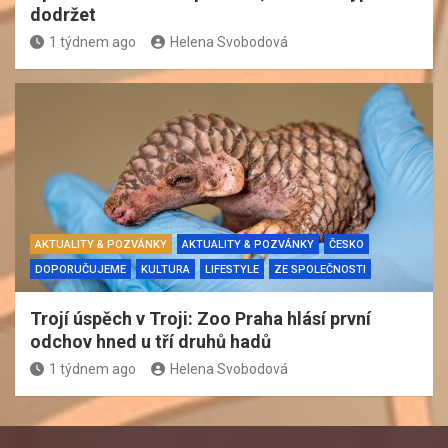
dodržet
1 týdnem ago
Helena Svobodová
AKTUALITY & POZVÁNKY
AKTUALITY & POZVÁNKY
ČESKO
DOPORUČUJEME
KULTURA
LIFESTYLE
ZE SPOLEČNOSTI
Trojí úspěch v Troji: Zoo Praha hlásí první
odchov hned u tří druhů hadů
1 týdnem ago
Helena Svobodová