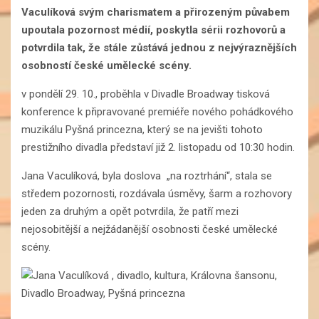
Vaculíková svým charismatem a přirozeným půvabem
upoutala pozornost médií, poskytla sérii rozhovorů a
potvrdila tak, že stále zůstává jednou z nejvýraznějších
osobností české umělecké scény.
v pondělí 29. 10., proběhla v Divadle Broadway tisková
konference k připravované premiéře nového pohádkového
muzikálu Pyšná princezna, který se na jevišti tohoto
prestižního divadla představí již 2. listopadu od 10:30 hodin.
Jana Vaculíková, byla doslova „na roztrhání“, stala se
středem pozornosti, rozdávala úsměvy, šarm a rozhovory
jeden za druhým a opět potvrdila, že patří mezi
nejosobitější a nejžádanější osobnosti české umělecké
scény.