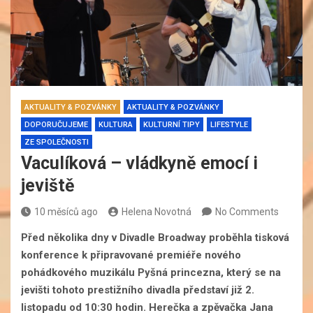
AKTUALITY & POZVÁNKY
AKTUALITY & POZVÁNKY
DOPORUČUJEME
KULTURA
KULTURNÍ TIPY
LIFESTYLE
ZE SPOLEČNOSTI
Vaculíková – vládkyně emocí i
jeviště
10 měsíců ago
Helena Novotná
No Comments
Před několika dny v Divadle Broadway proběhla tisková
konference k připravované premiéře nového
pohádkového muzikálu Pyšná princezna, který se na
jevišti tohoto prestižního divadla představí již 2.
listopadu od 10:30 hodin. Herečka a zpěvačka Jana