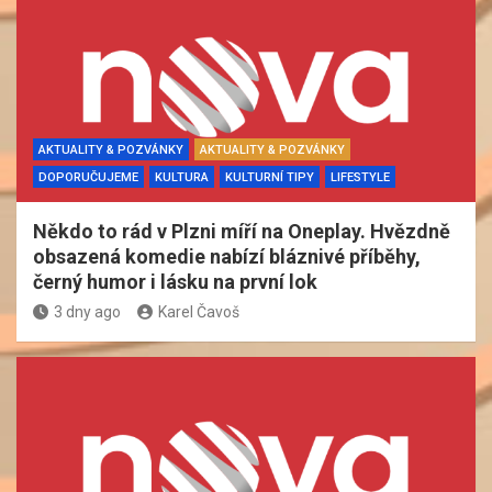
AKTUALITY & POZVÁNKY
AKTUALITY & POZVÁNKY
DOPORUČUJEME
KULTURA
KULTURNÍ TIPY
LIFESTYLE
Někdo to rád v Plzni míří na Oneplay. Hvězdně
obsazená komedie nabízí bláznivé příběhy,
černý humor i lásku na první lok
3 dny ago
Karel Čavoš