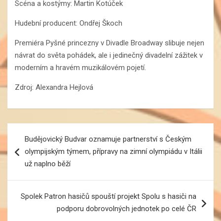
Scéna a kostýmy: Martin Kotúček
Hudební producent: Ondřej Škoch
Premiéra Pyšné princezny v Divadle Broadway slibuje nejen
návrat do světa pohádek, ale i jedinečný divadelní zážitek v
moderním a hravém muzikálovém pojetí.
Zdroj: Alexandra Hejlová
Navigace
Budějovický Budvar oznamuje partnerství s Českým
pro
olympijským týmem, přípravy na zimní olympiádu v Itálii
příspěvek
už naplno běží
Spolek Patron hasičů spouští projekt Spolu s hasiči na
podporu dobrovolných jednotek po celé ČR