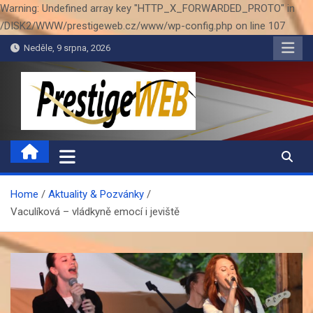
Warning: Undefined array key "HTTP_X_FORWARDED_PROTO" in
/DISK2/WWW/prestigeweb.cz/www/wp-config.php on line 107
Skip
Neděle, 9 srpna, 2026
to
content
PrestigeWEB
Home
Aktuality & Pozvánky
Vaculíková – vládkyně emocí i jeviště