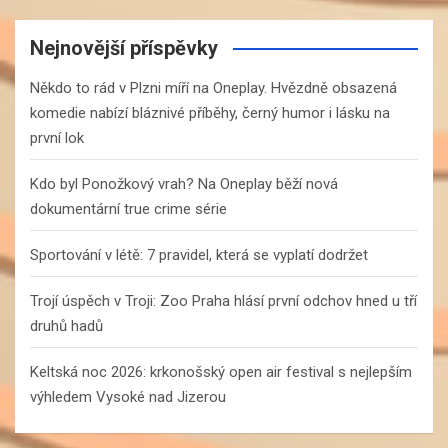
r
c
Nejnovější příspěvky
h
Někdo to rád v Plzni míří na Oneplay. Hvězdně obsazená
komedie nabízí bláznivé příběhy, černý humor i lásku na
první lok
Kdo byl Ponožkový vrah? Na Oneplay běží nová
dokumentární true crime série
Sportování v létě: 7 pravidel, která se vyplatí dodržet
Trojí úspěch v Troji: Zoo Praha hlásí první odchov hned u tří
druhů hadů
Keltská noc 2026: krkonošský open air festival s nejlepším
výhledem Vysoké nad Jizerou