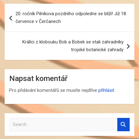
Navigace
20. ročník Pilníkova pozdního odpoledne se blíží! Již 18.
pro
července v Čerčanech
příspěvek
Králíci z klobouku Bob a Bobek se stali zahradníky
trojské botanické zahrady
Napsat komentář
Pro přidávání komentářů se musíte nejdříve
přihlásit
.
S
e
a