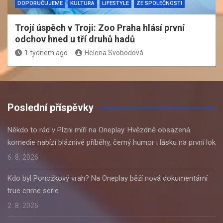
DOPORUČUJEME
KULTURA
LIFESTYLE
ZE SPOLEČNOSTI
Trojí úspěch v Troji: Zoo Praha hlásí první
odchov hned u tří druhů hadů
1 týdnem ago
Helena Svobodová
Poslední příspěvky
Někdo to rád v Plzni míří na Oneplay. Hvězdně obsazená
komedie nabízí bláznivé příběhy, černý humor i lásku na první lok
6. 8. 2026
Kdo byl Ponožkový vrah? Na Oneplay běží nová dokumentární
true crime série
2. 8. 2026