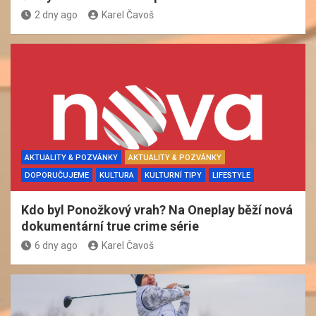
2 dny ago
Karel Čavoš
AKTUALITY & POZVÁNKY
AKTUALITY & POZVÁNKY
DOPORUČUJEME
KULTURA
KULTURNÍ TIPY
LIFESTYLE
Kdo byl Ponožkový vrah? Na Oneplay běží nová
dokumentární true crime série
6 dny ago
Karel Čavoš