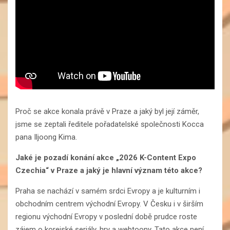
Proč se akce konala právě v Praze a jaký byl její záměr,
jsme se zeptali ředitele pořadatelské společnosti Kocca
pana Iljoong Kima.
Jaké je pozadí konání akce „2026 K-Content Expo
Czechia“ v Praze a jaký je hlavní význam této akce?
Praha se nachází v samém srdci Evropy a je kulturním i
obchodním centrem východní Evropy. V Česku i v širším
regionu východní Evropy v poslední době prudce roste
zájem o korejské seriály, hry a webtoony. Tato akce není