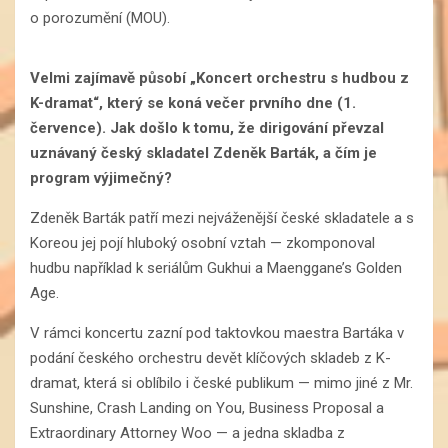
o porozumění (MOU).
Velmi zajímavě působí „Koncert orchestru s hudbou z
K-dramat“, který se koná večer prvního dne (1.
července). Jak došlo k tomu, že dirigování převzal
uznávaný český skladatel Zdeněk Barták, a čím je
program výjimečný?
Zdeněk Barták patří mezi nejváženější české skladatele a s
Koreou jej pojí hluboký osobní vztah — zkomponoval
hudbu například k seriálům Gukhui a Maenggane’s Golden
Age.
V rámci koncertu zazní pod taktovkou maestra Bartáka v
podání českého orchestru devět klíčových skladeb z K-
dramat, která si oblíbilo i české publikum — mimo jiné z Mr.
Sunshine, Crash Landing on You, Business Proposal a
Extraordinary Attorney Woo — a jedna skladba z