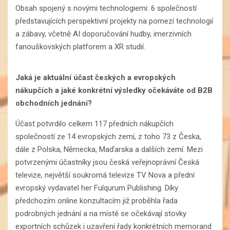
Obsah spojený s novými technologiemi: 6 společností
představujících perspektivní projekty na pomezí technologií
a zábavy, včetně AI doporučování hudby, imerzivních
fanouškovských platforem a XR studií.
Jaká je aktuální účast českých a evropských
nákupčích a jaké konkrétní výsledky očekáváte od B2B
obchodních jednání?
Účast potvrdilo celkem 117 předních nákupčích
společností ze 14 evropských zemí, z toho 73 z Česka,
dále z Polska, Německa, Maďarska a dalších zemí. Mezi
potvrzenými účastníky jsou česká veřejnoprávní Česká
televize, největší soukromá televize TV Nova a přední
evropský vydavatel her Fulqurum Publishing. Díky
předchozím online konzultacím již proběhla řada
podrobných jednání a na místě se očekávají stovky
exportních schůzek i uzavření řady konkrétních memorand