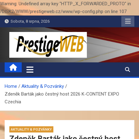
Warning: Undefined array key "HTTP_X_FORWARDED_PROTO" in
/DISK2/WWW/prestigeweb.cz/www/wp-config.php on line 107
Skip
Sobota, 8 srpna, 2026
to
content
PrestigeWEB
Home
Aktuality & Pozvánky
Zdeněk Barták jako čestný host 2026 K-CONTENT EXPO
Czechia
AKTUALITY & POZVÁNKY
Zdeněk Barták jako čestný host