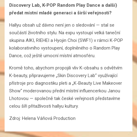
Discovery Lab, K-POP Random Play Dance a další)
předat místní mladé generaci a širší veřejnosti?
Hallyu obsah už dávno není jen o sledování — stal se
součástí životního stylu. Na expu vystoupí velká taneční
skupina AIKI, RIEHEI a Hyojin Choi (SWF1) v rámci K-POP
kolaborativního vystoupení, doplněného o Random Play
Dance, což ještě umocní místní atmosféru.
Kromě toho, abychom propojili vliv K-obsahu s odvětvím
K-beauty, připravujeme „Skin Discovery Lab“ využívající
přístroje pro diagnostiku pleti a „K-Beauty Live Makeover
Show“ moderovanou přední místní influencerkou Janou
Lhotovou — společně tak české veřejnosti představíme
celou šíři přitažlivosti hallyu kultury.
Zdroj: Helena Váňová Production