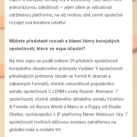
jednorázovou záležitostí — jejím cílem je vybudovat
udržitelnou platformu, na níž mohou obě země společně
rozvíjet svá kreativní odvětví.
Můžete představit rozsah a hlavní žánry korejských
společností, které se expa účastní?
Na této expo se podílí celkem 29 předních společností
korejského obsahového průmyslu.Vysílání: 9 společností
přinášejících prémiový obsah ve formě K-dramat a
zábavných formátů, včetně celosvětově populárního
seriálu společnosti CJ ENM Lovely Runner. Animace: 7
společností, včetně oblíbeného dětského seriálu YooHoo
& Friends od Aurora World a Marru is a Puppy od Studia
Shelter, vycházejícího z IP platformy Naver Webtoon. Hry: 7
společností tvořících klíčovou sestavu zaměřenou na
globální indie a mobilní trh.