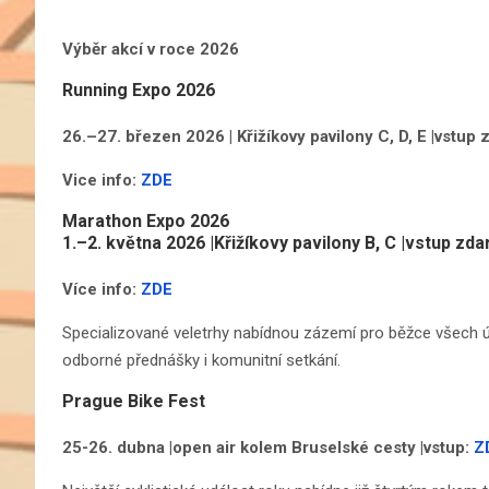
Výběr akcí v roce 2026
Running Expo 2026
26.–27. březen 2026
|
Křižíkovy pavilony C, D, E |vstup
Vice info:
ZDE
Marathon Expo 2026
1.–2. května 2026 |Křižíkovy pavilony B, C |vstup zd
Více info:
ZDE
Specializované veletrhy nabídnou zázemí pro běžce všech ú
odborné přednášky i komunitní setkání.
Prague Bike Fest
25-26. dubna
|open air kolem Bruselské cesty |vstup:
Z