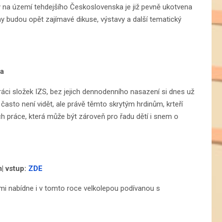
 na území tehdejšího Československa je již pevně ukotvena
ny budou opět zajímavé dikuse, výstavy a další tematický
ma
áci složek IZS, bez jejich dennodenního nasazení si dnes už
často není vidět, ale právě těmto skrytým hrdinům, krteří
ich práce, která může být zároveň pro řadu dětí i snem o
| vstup:
ZDE
mi nabídne i v tomto roce velkolepou podívanou s