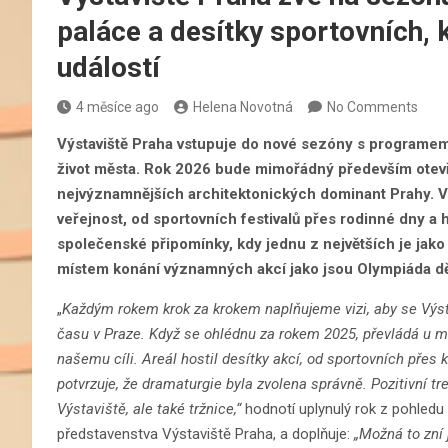
paláce a desítky sportovních, 
událostí
4 měsíce ago
Helena Novotná
No Comments
Výstaviště Praha vstupuje do nové sezóny s programem, 
život města. Rok 2026 bude mimořádný především otev
nejvýznamnějších architektonických dominant Prahy. Ve
veřejnost, od sportovních festivalů přes rodinné dny a 
společenské připomínky, kdy jednu z největších je jako
místem konání významných akcí jako jsou Olympiáda dě
„
Každým rokem krok za krokem naplňujeme vizi, aby se Výst
času v Praze. Když se ohlédnu za rokem 2025, převládá u mě 
našemu cíli. Areál hostil desítky akcí, od sportovních přes 
potvrzuje, že dramaturgie byla zvolena správně. Pozitivní t
Výstaviště, ale také tržnice,“
hodnotí uplynulý rok z pohled
představenstva Výstaviště Praha, a doplňuje:
„Možná to zní 