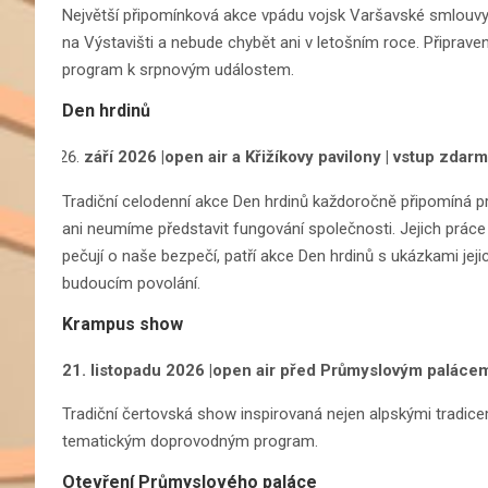
Největší připomínková akce vpádu vojsk Varšavské smlouvy
na Výstavišti a nebude chybět ani v letošním roce. Připrave
program k srpnovým událostem.
Den hrdinů
září 2026 |open air a Křižíkovy pavilony | vstup zdar
Tradiční celodenní akce Den hrdinů každoročně připomíná pr
ani neumíme představit fungování společnosti. Jejich práce 
pečují o naše bezpečí, patří akce Den hrdinů s ukázkami jej
budoucím povolání.
Krampus show
21. listopadu 2026 |open air před Průmyslovým palácem
Tradiční čertovská show inspirovaná nejen alpskými tradice
tematickým doprovodným program.
Otevření Průmyslového paláce