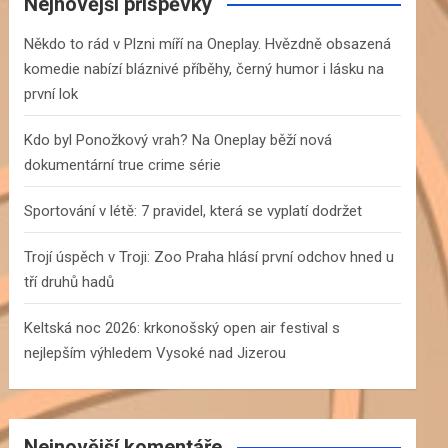
c
Nejnovější příspěvky
h
Někdo to rád v Plzni míří na Oneplay. Hvězdně obsazená
komedie nabízí bláznivé příběhy, černý humor i lásku na
první lok
Kdo byl Ponožkový vrah? Na Oneplay běží nová
dokumentární true crime série
Sportování v létě: 7 pravidel, která se vyplatí dodržet
Trojí úspěch v Troji: Zoo Praha hlásí první odchov hned u
tří druhů hadů
Keltská noc 2026: krkonošský open air festival s
nejlepším výhledem Vysoké nad Jizerou
Nejnovější komentáře