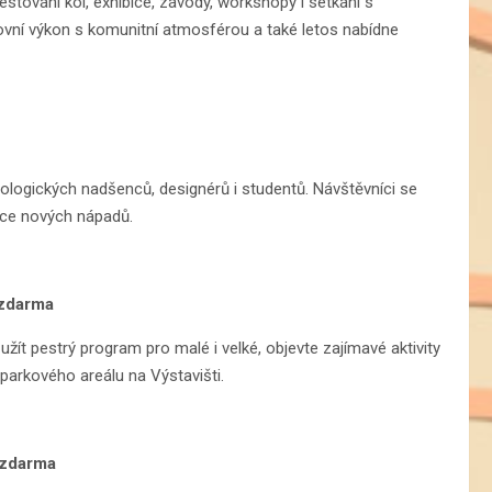
testování kol, exhibice, závody, workshopy i setkání s
tovní výkon s komunitní atmosférou a také letos nabídne
hnologických nadšenců, designérů i studentů. Návštěvníci se
ace nových nápadů.
 zdarma
užít pestrý program pro malé i velké, objevte zajímavé aktivity
parkového areálu na Výstavišti.
p zdarma