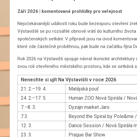
Září 2026 | komentované prohlídky pro veřejnost
Nejočekávanější událostí roku bude bezesporu otevření zr
Výstaviště se po rozsáhlé obnově vrátí do kulturního života 
společenských setkání. V přípravě jsou na úvod komentované
které zde částečně proběhnou, pak bude na začátku října D
Rok 2026 na Výstavišti spojuje návrat ikonické architektu
svou roli otevřeného městského prostoru, kde se setkává spo
Nenechte si ujít Na Výstavišti v roce 2026
21. 2.–19. 4.
Matějská pouť
24. 2.–17. 5.
Human ZOO Nová Spirála / Nová
7.–8. 3.
Dyzajn market Jaro
7.3.
Beyond the Spiral by Pole&me /
12. 3.
Dance Session / Nová Spirála m
23. 3.
Prague Bar Show