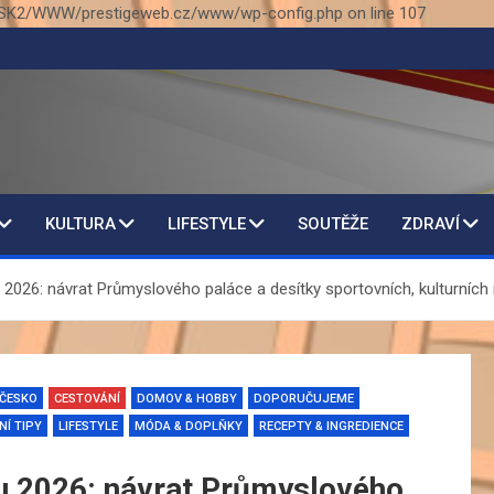
SK2/WWW/prestigeweb.cz/www/wp-config.php on line 107
KULTURA
LIFESTYLE
SOUTĚŽE
ZDRAVÍ
2026: návrat Průmyslového paláce a desítky sportovních, kulturních 
ČESKO
CESTOVÁNÍ
DOMOV & HOBBY
DOPORUČUJEME
NÍ TIPY
LIFESTYLE
MÓDA & DOPLŇKY
RECEPTY & INGREDIENCE
nu 2026: návrat Průmyslového