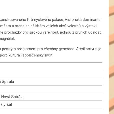
ekonstruovaného Průmyslového paláce. Historická dominanta
města a stane se dějištěm velkých akcí, veletrhů a výstav i
 procházky pro širokou veřejnost, jednou z prvních událostí,
esignblok.
ry s pestrým programem pro všechny generace. Areál potvrzuje
rt, kultura i společenský život.
 Spirála
 Nová Spirála
alý sál