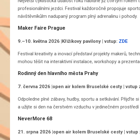
Největší cyklistická událost roku nabídne již čtvrtým rokem 
profesionálními jezdci. Festival každoročně propojuje spor
návštěvníkůlm nadupaný program plný adrenalinu i pohody.
Maker Faire Prague
9.–10. května 2026 |Křižíkovy pavilony | vstup:
ZDE
Festival kreativity a inovací představí projekty makerů, tec
mohou těšit na interaktivní instalace, workshopy a prezent
Rodinný den hlavního města Prahy
7. června 2026 |open air kolem Bruselské cesty | vstup
Odpoledne plné zábavy, hudby, sportu a setkávání. Přijďte si 
a užijte si den na čerstvém vzduchu v jedinečném prostředí 
NeverMore 68
21. srpna 2026
|open air kolem Bruselské cesty | vstu