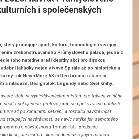
kulturních i společenských
který propojuje sport, kulturu, technologie i veřejný
řením zrekonstruovaného Průmyslového paláce, jedné z
dle toho nabídne areál desítky akcí pro širokou
hudební lahůdky nejen v Nové Spirále až po historické a
 každý rok NeverMore 68 či Den hrdinů a stane se
tí a mládeže, Designblok, Legendy nebo Svět knihy.
aviště stalo nejvyhledávanějším místem pro trávení volného
pocit spokojenosti, protože jsme se opět výrazně přiblížili
kulturní až po komunitní setkání, a rostoucí návštěvnost
rend stoupající návštěvnosti se navíc netýká jen samotného
u programu a návštěvnosti Tomáš Hübl, předseda
jako klišé, ale některé akce si dnes už s jiným místem