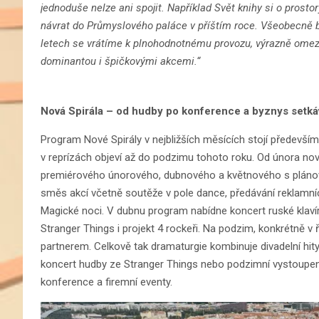
jednoduše nelze ani spojit. Například Svět knihy si o prosto
návrat do Průmyslového paláce v příštím roce. Všeobecně 
letech se vrátíme k plnohodnotnému provozu, výrazně omez
dominantou i špičkovými akcemi.“
Nová Spirála – od hudby po konference a byznys setká
Program Nové Spirály v nejbližších měsících stojí předevš
v reprízách objeví až do podzimu tohoto roku. Od února no
premiérového únorového, dubnového a květnového s pláno
směs akcí včetně soutěže v pole dance, předávání reklamní
Magické noci. V dubnu program nabídne koncert ruské klav
Stranger Things i projekt 4 rockeři. Na podzim, konkrétně v
partnerem. Celkově tak dramaturgie kombinuje divadelní hit
koncert hudby ze Stranger Things nebo podzimní vystoupen
konference a firemní eventy.