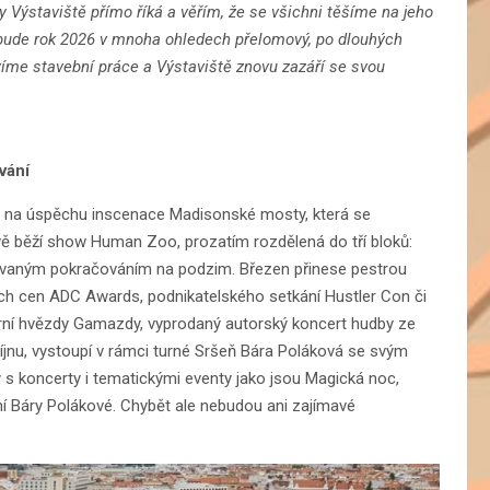
ry Výstaviště přímo říká a věřím, že se všichni těšíme na jeho
bude rok 2026 v mnoha ohledech přelomový, po dlouhých
íme stavební práce a Výstaviště znovu zazáří se svou
vání
ím na úspěchu inscenace Madisonské mosty, která se
vě běží show Human Zoo, prozatím rozdělená do tří bloků:
vaným pokračováním na podzim. Březen přinese pestrou
ch cen ADC Awards, podnikatelského setkání Hustler Con či
írní hvězdy Gamazdy, vyprodaný autorský koncert hudby ze
 říjnu, vystoupí v rámci turné Sršeň Bára Poláková se svým
y s koncerty i tematickými eventy jako jsou Magická noc,
í Báry Polákové. Chybět ale nebudou ani zajímavé