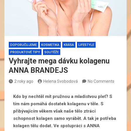
DOPORUČUJEME
KOSMETIKA
KRÁSA
LIFESTYLE
PRODUKTOVÉ TIPY
SOUTĚŽE
Vyhrajte mega dávku kolagenu
ANNA BRANDEJS
2 roky ago
Helena Svobodová
No Comments
Kdo by nechtěl mít pružnou a mladistvou pleť? S
tím nám pomáhá dostatek kolagenu v těle. S
přibývajícím věkem však naše tělo ztrácí
schopnost kolagen samo vyrábět. A tak je potřeba
kolagen tělu dodat. Ve spolupráci s ANNA