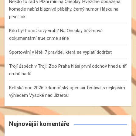
Někdo to rád v Plzni míří na Oneplay. Hvězdně obsazená
komedie nabízí bláznivé příběhy, černý humor i lásku na
první lok
Kdo byl Ponožkový vrah? Na Oneplay běží nová
dokumentární true crime série
Sportování v létě: 7 pravidel, která se vyplatí dodržet
Trojí úspěch v Troji: Zoo Praha hlásí první odchov hned u tří
druhů hadů
Keltská noc 2026: krkonošský open air festival s nejlepším
výhledem Vysoké nad Jizerou
Nejnovější komentáře