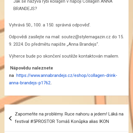
Jak se nazývá rybí kolagen v nápoji Collagen ANNA
BRANDEJS?
Vyhrává 50., 100. a 150. správná odpověď.
Odpovědi zasílejte na mail: soutez@stylemagazin.cz do 15.
9. 2024. Do předmětu napište „Anna Brandejs“.
Výherce bude po skončení soutěže kontaktován mailem.
Nápovědu naleznete
na
https://www.annabrandejs.cz/eshop/collagen-drink-
anna-brandejs-p1762
.
Navigace
Zapomeňte na problémy. Ruce nahoru a jedem! Láká na
pro
festival #5PROSTOR Tomáš Konůpka alias IKON
příspěvek