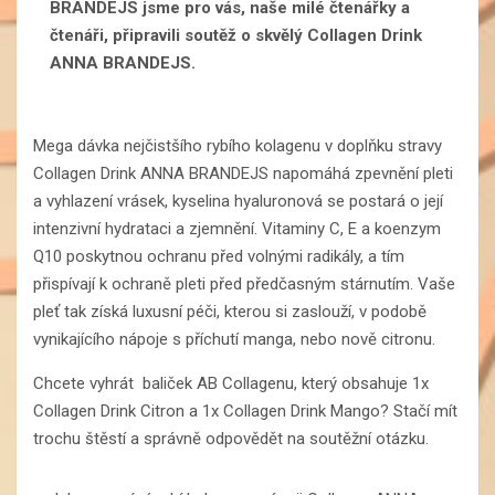
BRANDEJS jsme pro vás, naše milé čtenářky a
čtenáři, připravili soutěž o skvělý Collagen Drink
ANNA BRANDEJS.
Mega dávka nejčistšího rybího kolagenu v doplňku stravy
Collagen Drink ANNA BRANDEJS napomáhá zpevnění pleti
a vyhlazení vrásek, kyselina hyaluronová se postará o její
intenzivní hydrataci a zjemnění. Vitaminy C, E a koenzym
Q10 poskytnou ochranu před volnými radikály, a tím
přispívají k ochraně pleti před předčasným stárnutím. Vaše
pleť tak získá luxusní péči, kterou si zaslouží, v podobě
vynikajícího nápoje s příchutí manga, nebo nově citronu.
Chcete vyhrát baliček AB Collagenu, který obsahuje 1x
Collagen Drink Citron a 1x Collagen Drink Mango? Stačí mít
trochu štěstí a správně odpovědět na soutěžní otázku.