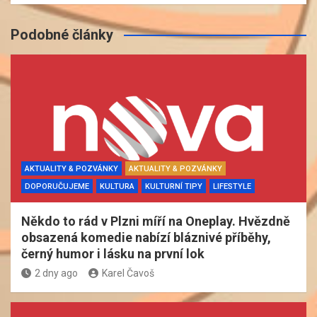
Podobné články
AKTUALITY & POZVÁNKY
AKTUALITY & POZVÁNKY
DOPORUČUJEME
KULTURA
KULTURNÍ TIPY
LIFESTYLE
Někdo to rád v Plzni míří na Oneplay. Hvězdně
obsazená komedie nabízí bláznivé příběhy,
černý humor i lásku na první lok
2 dny ago
Karel Čavoš