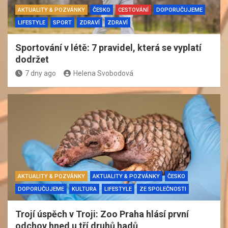
AKTUALITY & POZVÁNKY
ČESKO
CESTOVÁNÍ
DOPORUČUJEME
LIFESTYLE
SPORT
ZDRAVÍ
ZDRAVÍ
Sportování v létě: 7 pravidel, která se vyplatí
dodržet
7 dny ago
Helena Svobodová
AKTUALITY & POZVÁNKY
AKTUALITY & POZVÁNKY
ČESKO
DOPORUČUJEME
KULTURA
LIFESTYLE
ZE SPOLEČNOSTI
Trojí úspěch v Troji: Zoo Praha hlásí první
odchov hned u tří druhů hadů