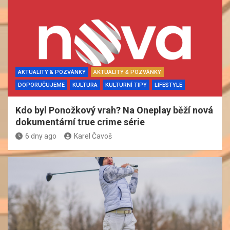
AKTUALITY & POZVÁNKY
AKTUALITY & POZVÁNKY
DOPORUČUJEME
KULTURA
KULTURNÍ TIPY
LIFESTYLE
Kdo byl Ponožkový vrah? Na Oneplay běží nová
dokumentární true crime série
6 dny ago
Karel Čavoš