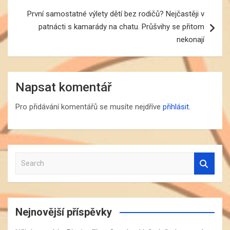
První samostatné výlety dětí bez rodičů? Nejčastěji v
patnácti s kamarády na chatu. Průšvihy se přitom
nekonají
Napsat komentář
Pro přidávání komentářů se musíte nejdříve
přihlásit
.
S
e
a
r
c
Nejnovější příspěvky
h