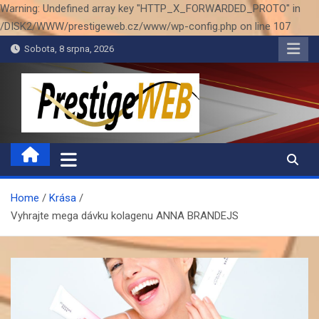
Warning: Undefined array key "HTTP_X_FORWARDED_PROTO" in
/DISK2/WWW/prestigeweb.cz/www/wp-config.php on line 107
Skip
Sobota, 8 srpna, 2026
to
content
PrestigeWEB
Home
Krása
Vyhrajte mega dávku kolagenu ANNA BRANDEJS