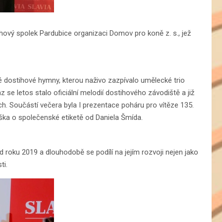
ihový spolek Pardubice organizaci Domov pro koně z. s., jež
ostihové hymny, kterou naživo zazpívalo umělecké trio
 se letos stalo oficiální melodií dostihového závodiště a již
ech. Součástí večera byla I prezentace poháru pro vítěze 135.
áška o společenské etiketě od Daniela Šmída.
d roku 2019 a dlouhodobě se podílí na jejím rozvoji nejen jako
ti.