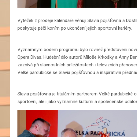
Výtěžek z prodeje kalendáře věnují Slavia pojišťovna a Dost
poskytuje péči koním po ukončení jejich sportovní kariéry.
Významným bodem programu bylo rovněž představení nové d
Opera Divas. Hudební dílo autorů Miloše Krkošky a Anny Benz
zaznívá při slavnostních příležitostech i televizních přenos
Velké pardubické se Slavia pojišťovnou a inspirativní předn
Slavia pojišťovna je titulárním partnerem Velké pardubické o
sportovní, ale i jako významné kulturní a společenské událos