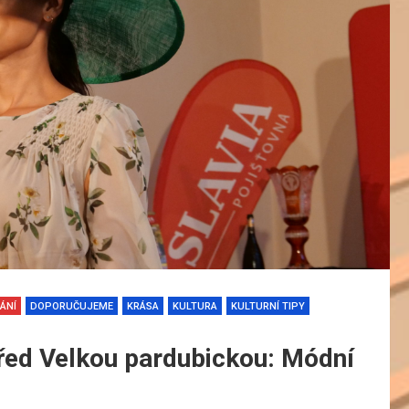
ÁNÍ
DOPORUČUJEME
KRÁSA
KULTURA
KULTURNÍ TIPY
před Velkou pardubickou: Módní