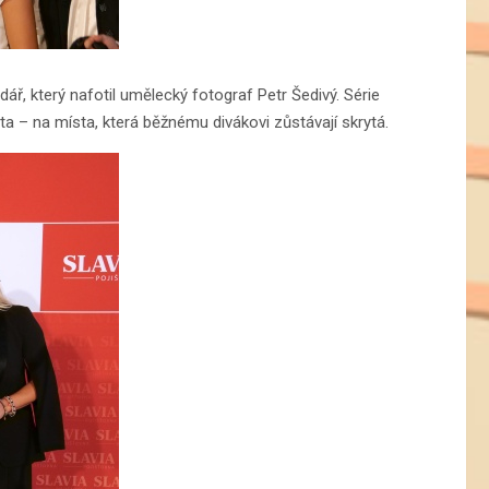
ář, který nafotil umělecký fotograf Petr Šedivý. Série
ěta – na místa, která běžnému divákovi zůstávají skrytá.