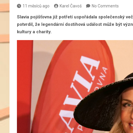
11 měsíců ago
Karel Čavoš
No Comments
Slavia pojišťovna již potřetí uspořádala společenský ve
potvrdil, že legendární dostihová událost může být význ
kultury a charity.