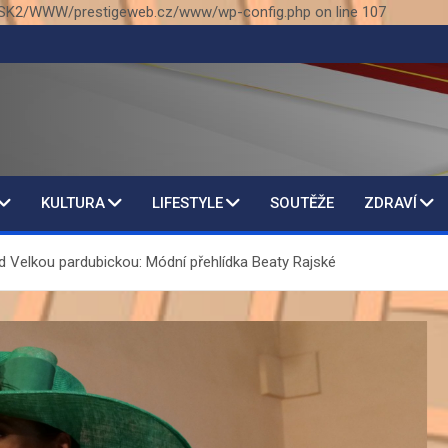
SK2/WWW/prestigeweb.cz/www/wp-config.php on line 107
KULTURA
LIFESTYLE
SOUTĚŽE
ZDRAVÍ
ed Velkou pardubickou: Módní přehlídka Beaty Rajské