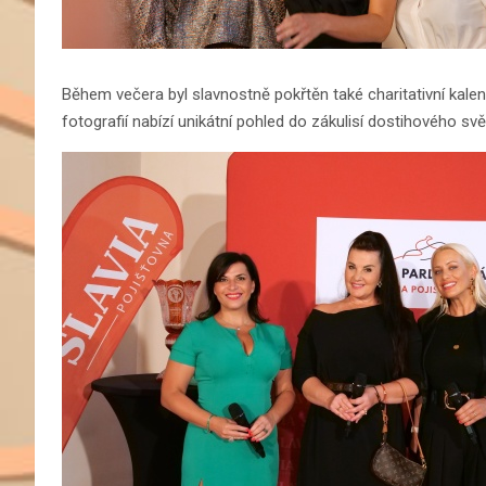
Během večera byl slavnostně pokřtěn také charitativní kalend
fotografií nabízí unikátní pohled do zákulisí dostihového sv