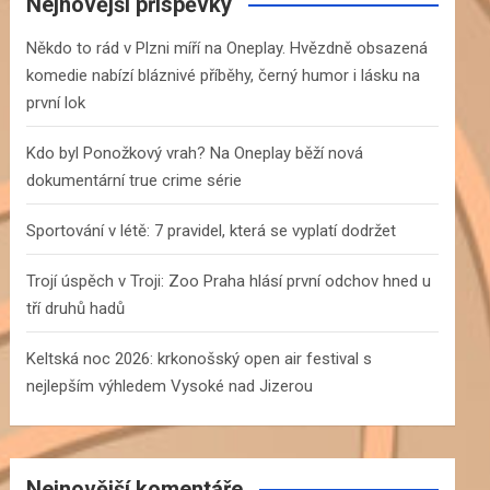
c
Nejnovější příspěvky
h
Někdo to rád v Plzni míří na Oneplay. Hvězdně obsazená
komedie nabízí bláznivé příběhy, černý humor i lásku na
první lok
Kdo byl Ponožkový vrah? Na Oneplay běží nová
dokumentární true crime série
Sportování v létě: 7 pravidel, která se vyplatí dodržet
Trojí úspěch v Troji: Zoo Praha hlásí první odchov hned u
tří druhů hadů
Keltská noc 2026: krkonošský open air festival s
nejlepším výhledem Vysoké nad Jizerou
Nejnovější komentáře