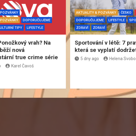
& POZVÁNKY
AKTUALITY & POZVÁNKY
ČESKO
& POZVÁNKY
DOPORUČUJEME
DOPORUČUJEME
LIFESTYLE
SP
ULTURNÍ TIPY
LIFESTYLE
ZDRAVÍ
ZDRAVÍ
Ponožkový vrah? Na
Sportování v létě: 7 pra
běží nová
která se vyplatí dodrže
ární true crime série
5 dny ago
Helena Svob
o
Karel Čavoš