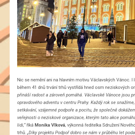
Nic se nemění ani na hlavním motivu Václavských Vánoc. I 
během 41 dnů trvání trhů vystřídá hned osm neziskových or
přináší radost a zároveň pomáhá. Václavské Vánoce jsou p
opravdového adventu v centru Prahy. Každý rok se snažíme, 
setkávání, vzájemné podpoře a pocitu, že společně dokáže
veřejnosti o neziskové organizace, kterým tato akce pomáhá 
lidi,“
říká
Monika Vlková
, výkonná ředitelka Sdružení Novéh
trhů.
„Díky projektu Podpoř dobro se nám v průběhu let podař