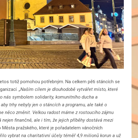
letos totiž pomohou potřebným. Na celkem pěti stáncích se
ganizací.
„Naším cílem je dlouhodobě vytvářet místo, které
ro nás symbolem solidarity, komunitního ducha a
aby trhy nebyly jen o stáncích a programu, ale také o
me něco změnit. Velkou radost máme z rostoucího zájmu
nejen finančně, ale i tím, že jejich příběhy dostává mezi
o Města pražského, které je pořadatelem vánočních
ilo vybrat na charitativní účely téměř 4,9 milionů korun a už