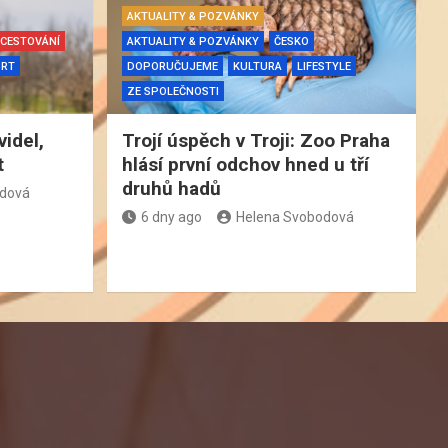
AKTUALITY & POZVÁNKY
CESTOVÁNÍ
AKTUALITY & POZVÁNKY
ČESKO
ORT
DOPORUČUJEME
KULTURA
LIFESTYLE
ZE SPOLEČNOSTI
videl,
Trojí úspěch v Troji: Zoo Praha
t
hlásí první odchov hned u tří
druhů hadů
odová
6 dny ago
Helena Svobodová