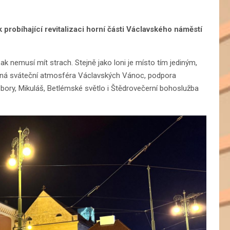
robíhající revitalizaci horní části Václavského náměstí
k nemusí mít strach. Stejně jako loni je místo tím jediným,
elná sváteční atmosféra Václavských Vánoc, podpora
sbory, Mikuláš, Betlémské světlo i Štědrovečerní bohoslužba