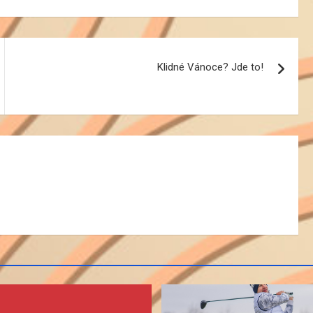
Klidné Vánoce? Jde to!