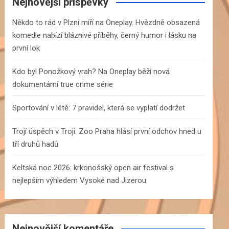
c
Nejnovější příspěvky
h
Někdo to rád v Plzni míří na Oneplay. Hvězdně obsazená
komedie nabízí bláznivé příběhy, černý humor i lásku na
první lok
Kdo byl Ponožkový vrah? Na Oneplay běží nová
dokumentární true crime série
Sportování v létě: 7 pravidel, která se vyplatí dodržet
Trojí úspěch v Troji: Zoo Praha hlásí první odchov hned u
tří druhů hadů
Keltská noc 2026: krkonošský open air festival s
nejlepším výhledem Vysoké nad Jizerou
Nejnovější komentáře