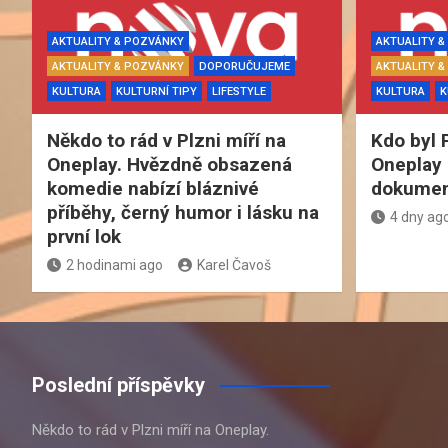
AKTUALITY & POZVÁNKY
AKTUALITY 
AKTUALITY & POZVÁNKY
DOPORUČUJEME
AKTUALITY 
KULTURA
KULTURNÍ TIPY
LIFESTYLE
KULTURA
K
Někdo to rád v Plzni míří na
Kdo byl 
Oneplay. Hvězdně obsazená
Oneplay 
komedie nabízí bláznivé
dokument
příběhy, černý humor i lásku na
4 dny ag
první lok
2 hodinami ago
Karel Čavoš
Poslední příspěvky
Někdo to rád v Plzni míří na Oneplay.