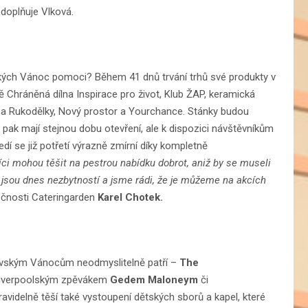
“
doplňuje Vlková.
ých Vánoc pomoci? Během 41 dnů trvání trhů své produkty v
 Chráněná dílna Inspirace pro život, Klub ŽAP, keramická
 a Rukodělky, Nový prostor a Yourchance. Stánky budou
 pak mají stejnou dobu otevření, ale k dispozici návštěvníkům
dí se již potřetí výrazně zmírní díky kompletně
íci mohou těšit na pestrou nabídku dobrot, aniž by se museli
í jsou dnes nezbytností a jsme rádi, že je můžeme na akcích
ečnosti Cateringarden
Karel Chotek.
avským Vánocům neodmyslitelně patří –
The
 liverpoolským zpěvákem
Gedem Maloneym
či
ravidelně těší také vystoupení dětských sborů a kapel, které