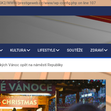
SK2/WWW/prestigeweb.cz/www/wp-config.php on line 107
KULTURA
LIFESTYLE
SOUTĚŽE
ZDRAVÍ
vských Vánoc opět na náměstí Republiky