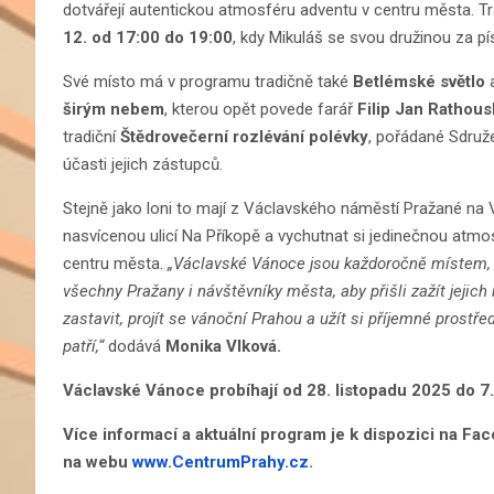
dotvářejí autentickou atmosféru adventu v centru města. 
12. od 17:00 do 19:00
, kdy Mikuláš se svou družinou za pí
Své místo má v programu tradičně také
Betlémské světlo
širým nebem
, kterou opět povede farář
Filip Jan Rathous
tradiční
Štědrovečerní rozlévání polévky
, pořádané Sdruž
účasti jejich zástupců.
Stejně jako loni to mají z Václavského náměstí Pražané na 
nasvícenou ulicí Na Příkopě a vychutnat si jedinečnou atmo
centru města.
„Václavské Vánoce jsou každoročně místem, k
všechny Pražany i návštěvníky města, aby přišli zažít jejic
zastavit, projít se vánoční Prahou a užít si příjemné prostř
patří,“
dodává
Monika Vlková.
Václavské Vánoce probíhají od 28. listopadu 2025 do 7
Více informací a aktuální program je k dispozici na Fa
na webu
www.CentrumPrahy.cz
.