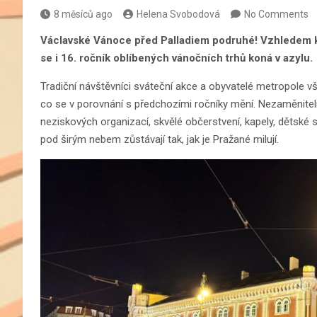
8 měsíců ago
Helena Svobodová
No Comments
Václavské Vánoce před Palladiem podruhé! Vzhledem k p
se i 16. ročník oblíbených vánočních trhů koná v azylu.
Tradiční návštěvníci sváteční akce a obyvatelé metropole vša
co se v porovnání s předchozími ročníky mění. Nezaměnit
neziskových organizací, skvělé občerstvení, kapely, dětské 
pod širým nebem zůstávají tak, jak je Pražané milují.