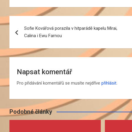
Navigace
Sofie Kovářová porazila v hitparádě kapelu Mirai,
pro
Calina i Ewu Farnou
příspěvek
Napsat komentář
Pro přidávání komentářů se musíte nejdříve
přihlásit
.
Podobné články