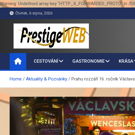
Warning: Undefined array key "HTTP_X_FORWARDED_PROTO" in /DI
Skip
Čtvrtek, 6 srpna, 2026
to
content
PrestigeWEB
CESTOVÁNÍ
GASTRONOMIE
KRÁSA
Home
Aktuality & Pozvánky
Prahu rozzáří 16. ročník Václa