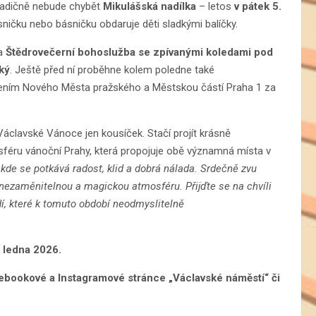
Tradičně nebude chybět
Mikulášská nadílka
– letos
v pátek 5.
sničku nebo básničku obdaruje děti sladkými balíčky.
a
Štědrovečerní bohoslužba se zpívanými koledami pod
ký
. Ještě před ní proběhne kolem poledne také
ením Nového Města pražského a Městskou částí Praha 1 za
Václavské Vánoce jen kousíček. Stačí projít krásně
sféru vánoční Prahy, která propojuje obě významná místa v
de se potkává radost, klid a dobrá nálada. Srdečně zvu
h nezaměnitelnou a magickou atmosféru. Přijďte se na chvíli
edí, které k tomuto období neodmyslitelně
. ledna 2026.
cebookové a Instagramové stránce „Václavské náměstí“ či