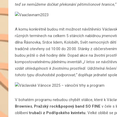
teď se nemůžeme dočkat překonání pětimilionové hranice,
A komu konkrétně budou mít možnost návštěvníci Václavsk
různých termínech na celkem 5 stáncích nabídnou jmenovitě
dílna Řásnovka, Srdce lidem, Koloběh, Svět nemocných dětí
tradičně otevřeny od 10:00 do 20:00. Stánky z občerstvením
budou ještě o dvě hodiny déle. Dopad akce na životní prostře
kompostovatelnému jídelnímu inventáři
„I letos se návštěvn
vzdát ohleduplnosti k životnímu prostředí. Udržitelná řešen
tohoto typu dlouhodobě podporovat,“
doplňuje jednatel spol
V bohatém programu nebudou chybět stálice, které k Václ
Brownies
,
Pražský rock&popový band SO FINE
v čele s
oblíbení
trubači z Podřipského kvintetu.
Velké oblibě se p