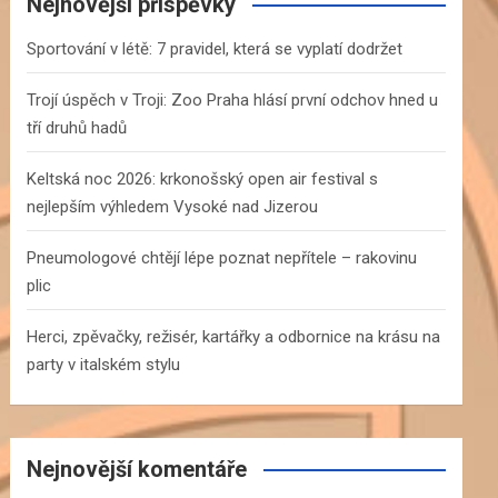
c
Nejnovější příspěvky
h
Sportování v létě: 7 pravidel, která se vyplatí dodržet
Trojí úspěch v Troji: Zoo Praha hlásí první odchov hned u
tří druhů hadů
Keltská noc 2026: krkonošský open air festival s
nejlepším výhledem Vysoké nad Jizerou
Pneumologové chtějí lépe poznat nepřítele – rakovinu
plic
Herci, zpěvačky, režisér, kartářky a odbornice na krásu na
party v italském stylu
Nejnovější komentáře