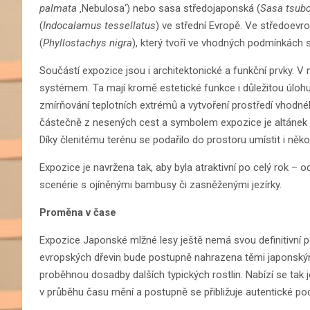
palmata
‚Nebulosa‘) nebo sasa středojaponská (
Sasa tsub
(
Indocalamus tessellatus
) ve střední Evropě. Ve středoevro
(
Phyllostachys nigra
), který tvoří ve vhodných podmínkách s
Součástí expozice jsou i architektonické a funkční prvky. V 
systémem. Ta mají kromě estetické funkce i důležitou úlohu
zmírňování teplotních extrémů a vytvoření prostředí vhodného
částečně z nesených cest a symbolem expozice je altánek 
Díky členitému terénu se podařilo do prostoru umístit i něko
Expozice je navržena tak, aby byla atraktivní po celý rok – 
scenérie s ojíněnými bambusy či zasněženými jezírky.
Proměna v čase
Expozice Japonské mlžné lesy ještě nemá svou definitivní p
evropských dřevin bude postupně nahrazena těmi japonsk
proběhnou dosadby dalších typických rostlin. Nabízí se tak
v průběhu času mění a postupně se přibližuje autentické p