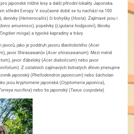
 pro japonské mlžné lesy a další přírodní lokality Japonska.
kám střední Evropy. V současné době se tu nachází na 100
), denivky (
Hemerocallis
) či bohyšky (
Hosta
). Zajímavé jsou i
donis amurensis
), popelivky (
Ligularia hodgsonii
), liliovky
Zingiber mioga
) a typické kapradiny a trávy.
avorů, jako je poddruh javoru dlanitolistého (
Acer
um
), javor Shirasawanův (
Acer shirasawanum
). Mezi méně
ctum
), javor ďábelský (
Acer diabolicum
) nebo javor
inifolium
). Z ostatních zajímavých listnatých dřevin jmenujme
kovník japonský (
Phellodendron japonicum
) nebo šácholan
 jako jsou kryptomerie japonská (
Cryptomeria japonica
),
Torreya nucifera
) nebo tis japonský (
Taxus cuspidata
).