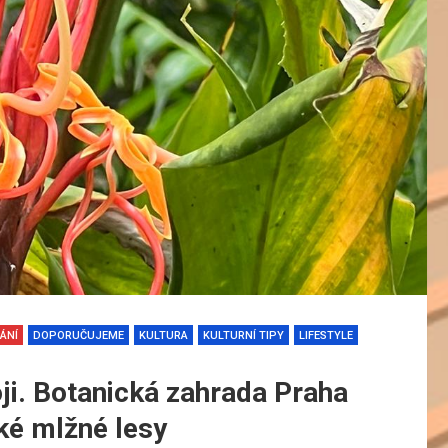
ÁNÍ
DOPORUČUJEME
KULTURA
KULTURNÍ TIPY
LIFESTYLE
ji. Botanická zahrada Praha
ké mlžné lesy