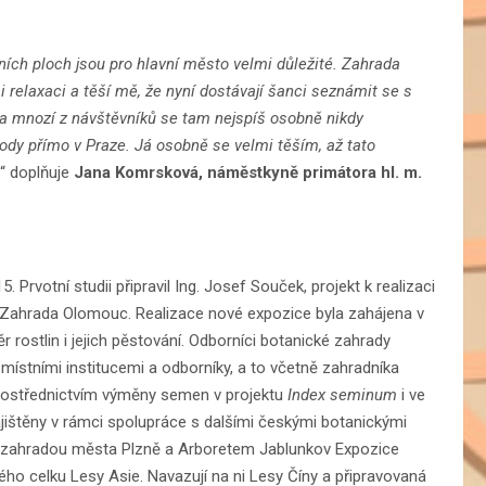
ních ploch jsou pro hlavní město velmi důležité. Zahrada
i relaxaci a těší mě, že nyní dostávají šanci seznámit se s
 a mnozí z návštěvníků se tam nejspíš osobně nikdy
rody přímo v Praze. Já osobně se velmi těším, až tato
“ doplňuje
Jana Komrsková, náměstkyně primátora hl. m.
. Prvotní studii připravil Ing. Josef Souček, projekt k realizaci
m Zahrada Olomouc. Realizace nové expozice byla zahájena v
r rostlin i jejich pěstování. Odborníci botanické zahrady
 místními institucemi a odborníky, a to včetně zahradníka
 prostřednictvím výměny semen v projektu
Index seminum
i ve
ajištěny v rámci spolupráce s dalšími českými botanickými
u zahradou města Plzně a Arboretem Jablunkov Expozice
o celku Lesy Asie. Navazují na ni Lesy Číny a připravovaná