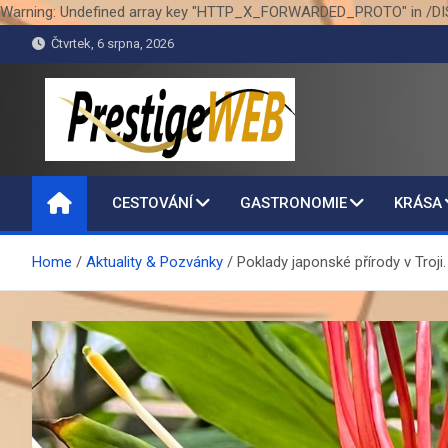
Warning: Undefined array key "HTTP_X_FORWARDED_PROTO" in /DI
Skip
Čtvrtek, 6 srpna, 2026
to
content
PrestigeWEB
CESTOVÁNÍ
GASTRONOMIE
KRÁSA
Home
Aktuality & Pozvánky
Poklady japonské přírody v Troj