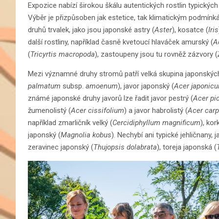
Expozice nabízí širokou škálu autentických rostlin typických
Výběr je přizpůsoben jak estetice, tak klimatickým podmín
druhů trvalek, jako jsou japonské astry (
Aster
), kosatce (
Iris
další rostliny, například časně kvetoucí hlaváček amurský (
A
(
Tricyrtis macropoda
), zastoupeny jsou tu rovněž zázvory (
Mezi významné druhy stromů patří velká skupina japonských j
palmatum
subsp.
amoenum
), javor japonský (
Acer japonic
známé japonské druhy javorů lze řadit javor pestrý (
Acer pi
žumenolistý (
Acer cissifolium
) a javor habrolistý (
Acer carp
například zmarličník velký (
Cercidiphyllum magnificum
), kor
japonský (
Magnolia kobus
). Nechybí ani typické jehličnany,
zeravinec japonský (
Thujopsis dolabrata
), toreja japonská (