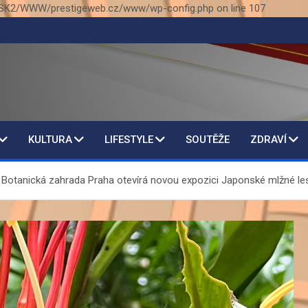
SK2/WWW/prestigeweb.cz/www/wp-config.php on line 107
KULTURA
LIFESTYLE
SOUTĚŽE
ZDRAVÍ
i. Botanická zahrada Praha otevírá novou expozici Japonské mlžné le