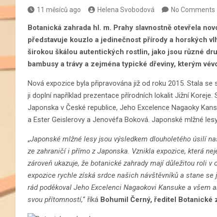
11 měsíců ago
Helena Svobodová
No Comments
Botanická zahrada hl. m. Prahy slavnostně otevřela no
představuje kouzlo a jedinečnost přírody a horských v
širokou škálou autentických rostlin, jako jsou různé dru
bambusy a trávy a zejména typické dřeviny, kterým vévo
Nová expozice byla připravována již od roku 2015. Stala se
ji doplní například prezentace přírodních lokalit Jižní Koreje
Japonska v České republice, Jeho Excelence Nagaoky Kan
a Ester Geislerovy a Jenovéfa Boková. Japonské mlžné lesy 
„
Japonské mlžné lesy jsou výsledkem dlouholetého úsilí na
ze zahraničí i přímo z Japonska. Vznikla expozice, která nej
zároveň ukazuje, že botanické zahrady mají důležitou roli v o
expozice rychle získá srdce našich návštěvníků a stane se 
rád poděkoval Jeho Excelenci Nagaokovi Kansuke a všem a
svou přítomností,
“ říká
Bohumil Černý, ředitel Botanické 