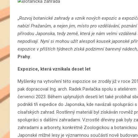
„
Rozvoj botanické zahrady a vznik nových expozic a expozič
nabízí Pražanům, a nejen jim, místo pro vzdělávání, poznání 
přírodou Japonska, tedy země, která je nám velmi vzdálená
nepodívají. Nyní si mohou užít alespoň kousek japonské pří
expozice v příštích týdnech získá podzimní barevný nádech,
Prahy
.
Expozice, která vznikala deset let
Myšlenky na vytvoření této expozice se zrodily již v roce 2015
pak dopracoval Ing. arch. Radek Pavlačka spolu s ateliére
červenci 2023. Během uplynulých deseti let také probíhal sbě
podnikli tři expedice do Japonska, kde navázali spolupráci s
císařských zahrad. Rostlinný materiál byl získáván rovněž
spolupráci s dalšími zahradami. Vzrostlé dřeviny pak byly z
zahradami a arborety, konkrétně Zoologickou a botanicko
Japonské mlžné lesy je významnou součástí nově budovanéh