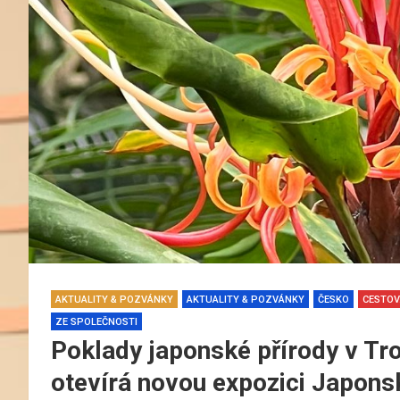
AKTUALITY & POZVÁNKY
AKTUALITY & POZVÁNKY
ČESKO
CESTOV
ZE SPOLEČNOSTI
Poklady japonské přírody v Tro
otevírá novou expozici Japons