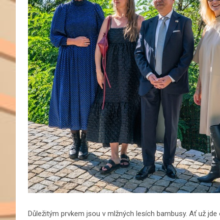
Důležitým prvkem jsou v mlžných lesích bambusy. Ať už jde o