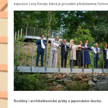
expozice Lesy Koreje, která je prozatím představena formou p
Rostliny i architektonické prvky v japonském duchu