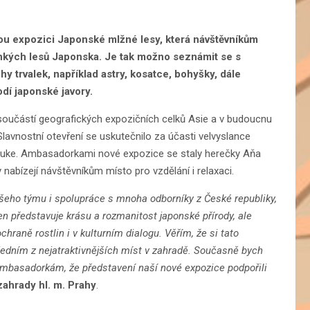
vou expozici Japonské mlžné lesy, která návštěvníkům
lhkých lesů Japonska. Je tak možno seznámit se s
hy trvalek, například astry, kosatce, bohyšky, dále
dí japonské javory.
 součástí geografických expozičních celků Asie a v budoucnu
. Slavnostní otevření se uskutečnilo za účasti velvyslance
suke. Ambasadorkami nové expozice se staly herečky Aňa
nabízejí návštěvníkům místo pro vzdělání i relaxaci.
šeho týmu i spolupráce s mnoha odborníky z České republiky,
en představuje krásu a rozmanitost japonské přírody, ale
chraně rostlin i v kulturním dialogu. Věřím, že si tato
jedním z nejatraktivnějších míst v zahradě. Současně bych
mbasadorkám, že představení naší nové expozice podpořili
zahrady hl. m. Prahy
.