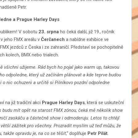
 nadšeně Petr.
ledne a Prague Harley Days
 publikem! V sobotu
23. srpna
ho čeká další, již 19., ročník
í v jeho FMX areálu v
Čerčanech
a nabídne exhibice ve
h FMX jezdců z Česka i ze zahraničí. Představí se pochopitelně
ých kolech, BMX nebo trialech.
ně všichni užijeme. Rád bych ho pojal jako warm up, takovou
dního odpoledne, který už začínám plánovat a kde teprve budou
 o nic ochuzeni a určitě si Pilníkovo pozdní odpoledne
ví na již tradiční akci
Prague Harley Days
, která se uskuteční
s budu mít opět na starost FMX zónou, čeká mě několik show
ničí zaskáču a částečně show i odmoderuju. Letos to chtějí
 větší zážitek pro všechny. Prozradit myslím už teď můžu, že
 takže opravdu je, na co se těšit
,“ doplňuje
Petr Pilát
.