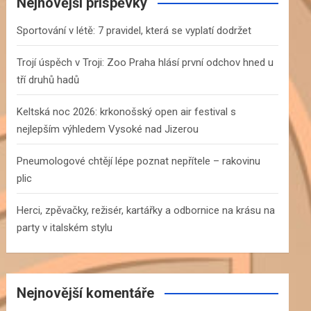
c
Nejnovější příspěvky
h
Sportování v létě: 7 pravidel, která se vyplatí dodržet
Trojí úspěch v Troji: Zoo Praha hlásí první odchov hned u
tří druhů hadů
Keltská noc 2026: krkonošský open air festival s
nejlepším výhledem Vysoké nad Jizerou
Pneumologové chtějí lépe poznat nepřítele – rakovinu
plic
Herci, zpěvačky, režisér, kartářky a odbornice na krásu na
party v italském stylu
Nejnovější komentáře