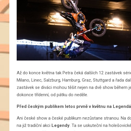
Až do konce května tak Petra čeká dalších 12 zastávek série
Milano, Linec, Salzburg, Hamburg, Graz, Stuttgard a řada dal
zastávek se diváci mohou těšit nejen na dvě show během jed
dokonce třídenní, od pátku do neděle.
Před českým publikem letos prvně v květnu na Legend
Ani české show a české publikum nezůstane stranou. Na dom
na již tradiční akci
Legendy
. Ta se uskuteční na holešovick