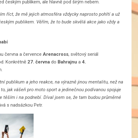
před českým publikem, ale hlavně pod širým nebem.
m říct, že mě jejich atmosféra vždycky naprosto pohltí a už
eským publikem. Věřím, že to bude skvělá akce jako vždy a
habí
mu června a července
Arenacross
, světový seriál
od. Konkrétně
27. června
do
Bahrajnu
a
4.
h.
ní publikum a jeho reakce, na výrazně jinou mentalitu, než na
 to, jak vášeň pro moto sport a jedinečnou podívanou spojuje
e těším i na podnebí. Díval jsem se, že tam budou průměrné
vá s nadsázkou Petr.