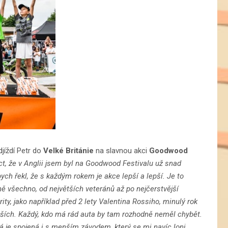
djíždí Petr do
Velké Británie
na slavnou akci
Goodwood
ct, že v Anglii jsem byl na Goodwood Festivalu už snad
h řekl, že s každým rokem je akce lepší a lepší. Je to
ně všechno, od největších veteránů až po nejčerstvější
ity, jako například před 2 lety Valentina Rossiho, minulý rok
ších. Každý, kdo má rád auta by tam rozhodně neměl chybět.
 je spojená i s menším závodem, který se mi navíc loni