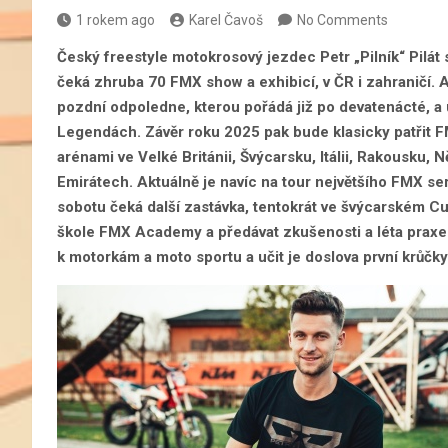
1 rokem ago
Karel Čavoš
No Comments
Český freestyle motokrosový jezdec Petr „Pilník“ Pilát
čeká zhruba 70 FMX show a exhibicí, v ČR i zahraničí. A
pozdní odpoledne, kterou pořádá již po devatenácté, a 
Legendách. Závěr roku 2025 pak bude klasicky patřit F
arénami ve Velké Británii, Švýcarsku, Itálii, Rakousku
Emirátech. Aktuálně je navíc na tour největšího FMX seri
sobotu čeká další zastávka, tentokrát ve švýcarském Cu
škole FMX Academy a předávat zkušenosti a léta praxe dě
k motorkám a moto sportu a učit je doslova první krůčky