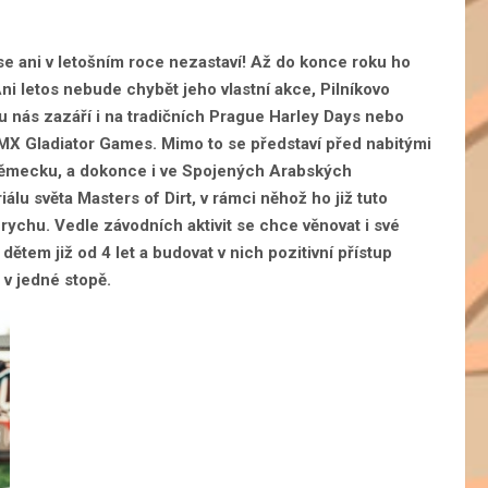
 se ani v letošním roce nezastaví! Až do konce roku ho
ni letos nebude chybět jeho vlastní akce, Pilníkovo
u nás zazáří i na tradičních Prague Harley Days nebo
MX Gladiator Games. Mimo to se představí před nabitými
, Německu, a dokonce i ve Spojených Arabských
álu světa Masters of Dirt, v rámci něhož ho již tuto
rychu. Vedle závodních aktivit se chce věnovat i své
tem již od 4 let a budovat v nich pozitivní přístup
 v jedné stopě.