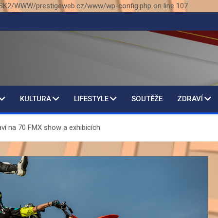
SK2/WWW/prestigeweb.cz/www/wp-config.php on line 107
KULTURA
LIFESTYLE
SOUTĚŽE
ZDRAVÍ
taví na 70 FMX show a exhibicích