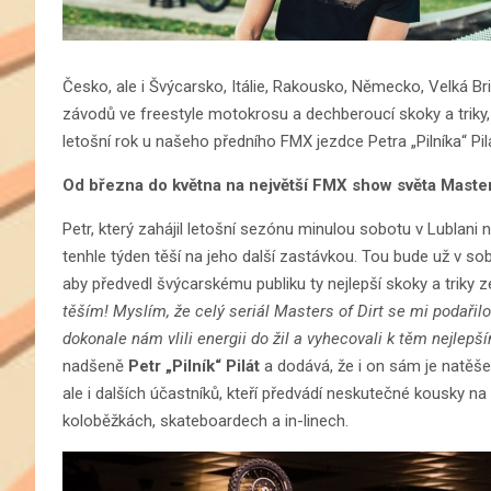
Česko, ale i Švýcarsko, Itálie, Rakousko, Německo, Velká Br
závodů ve freestyle motokrosu a dechberoucí skoky a triky, 
letošní rok u našeho předního FMX jezdce Petra „Pilníka“ Pil
Od března do května na největší FMX show světa Master
Petr, který zahájil letošní sezónu minulou sobotu v Lublani 
tenhle týden těší na jeho další zastávkou. Tou bude už v so
aby předvedl švýcarskému publiku ty nejlepší skoky a triky z
těším! Myslím, že celý seriál Masters of Dirt se mi podařilo
dokonale nám vlili energii do žil a vyhecovali k těm nejlep
nadšeně
Petr „Pilník“ Pilát
a dodává, že i on sám je natěše
ale i dalších účastníků, kteří předvádí neskutečné kousky na
koloběžkách, skateboardech a in-linech.