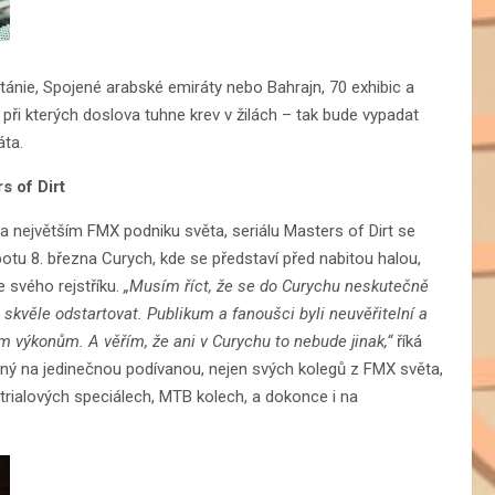
itánie, Spojené arabské emiráty nebo Bahrajn, 70 exhibic a
při kterých doslova tuhne krev v žilách – tak bude vypadat
áta.
s of Dirt
na největším FMX podniku světa, seriálu Masters of Dirt se
botu 8. března Curych, kde se představí před nabitou halou,
e svého rejstříku.
„Musím říct, že se do Curychu neskutečně
 skvěle odstartovat. Publikum a fanoušci byli neuvěřitelní a
ším výkonům. A věřím, že ani v Curychu to nebude jinak,“
říká
ný na jedinečnou podívanou, nejen svých kolegů z FMX světa,
 trialových speciálech, MTB kolech, a dokonce i na