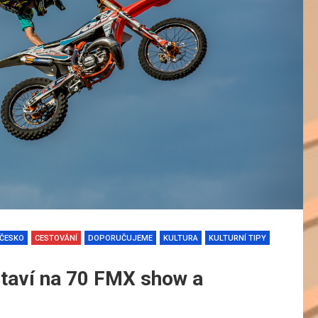
ČESKO
CESTOVÁNÍ
DOPORUČUJEME
KULTURA
KULTURNÍ TIPY
staví na 70 FMX show a