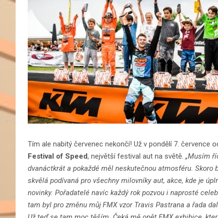
Tím ale nabitý červenec nekončí! Už v pondělí 7. července o
Festival of Speed
, největší festival aut na světě.
„Musím ří
dvanáctkrát a pokaždé měl neskutečnou atmosféru. Skoro byc
skvělá podívaná pro všechny milovníky aut, akce, kde je úpl
novinky. Pořadatelé navíc každý rok pozvou i naprosté celebr
tam byl pro změnu můj FMX vzor Travis Pastrana a řada dal
Už teď se tam moc těším. Čeká mě opět FMX exhibice, která