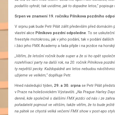
podařilo vyhrát, tak uvidíme, jak to dopadne letos
,“ popisuje
Srpen ve znamení 19. ročníku Pilníkova pozdního odpo
V srpnu pak bude Petr Pilát zářit především před domácím
vlastní akce
Pilníkovo pozdní odpoledne
. To se uskutečn
freestyle motokrosu, jak v jeho podání, tak v podání dalšíc
i žáci jeho FMX Academy a řada přijde i na jezdce na horsk
„Věřím, že letošní ročník bude super a že si ho opět společ
rozehřívací party na další rok, na 20. ročník Pilníkova poz
ty největší pecky. Každopádně ani letos nebudou návštěvnici
užijeme ve velkém,“
doplňuje Petr.
Hned následující týden,
29. a 30. srpna
se Petr Pilát předsta
v Praze na holešovickém Výstavišti.
„Na Prague Harley Day
denně, kde společně s dalšími FMX jezdci od nás i ze zahra
pořadatelé pojmout ve větším, takže věřím, že to bude ještě
na pátek se chystá velká večerní FMX show v post-apo stylu,