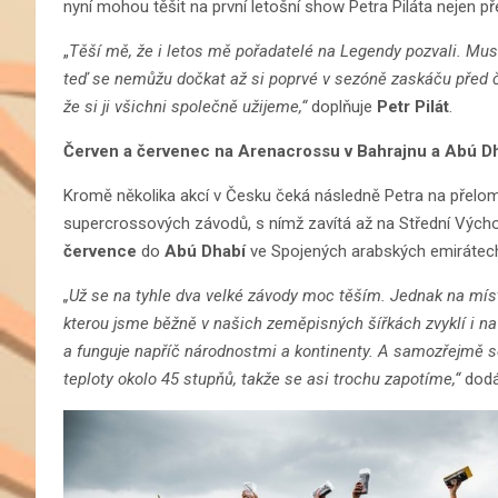
nyní mohou těšit na první letošní show Petra Piláta nejen 
„
Těší mě, že i letos mě pořadatelé na Legendy pozvali. Musí
teď se nemůžu dočkat až si poprvé v sezóně zaskáču před č
že si ji všichni společně užijeme,“
doplňuje
Petr Pilát
.
Červen a červenec na Arenacrossu v Bahrajnu a Abú D
Kromě několika akcí v Česku čeká následně Petra na přelo
supercrossových závodů, s nímž zavítá až na Střední Vých
července
do
Abú Dhabí
ve Spojených arabských emirátec
„Už se na tyhle dva velké závody moc těším. Jednak na míst
kterou jsme běžně v našich zeměpisných šířkách zvyklí i na
a funguje napříč národnostmi a kontinenty. A samozřejmě s
teploty okolo 45 stupňů, takže se asi trochu zapotíme,“
dodá