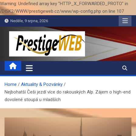
Warning: Undefined array key "HTTP_X_FORWARDED_PROTO" in
/DISK2/WWW/prestigeweb.cz/www/wp-config.php on line 107
Skip
Neděle, 9 srpna, 2026
to
content
PrestigeWEB
Home
Aktuality & Pozvánky
Nejbohatší Češi jezdí více do rakouských Alp. Zájem o high-end
dovolené stoupá u mladších