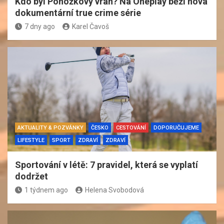
Kdo byl Ponožkový vrah? Na Oneplay běží nová
dokumentární true crime série
7 dny ago
Karel Čavoš
AKTUALITY & POZVÁNKY
ČESKO
CESTOVÁNÍ
DOPORUČUJEME
LIFESTYLE
SPORT
ZDRAVÍ
ZDRAVÍ
Sportování v létě: 7 pravidel, která se vyplatí
dodržet
1 týdnem ago
Helena Svobodová