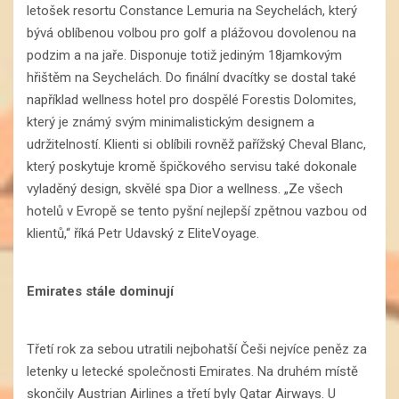
letošek resortu Constance Lemuria na Seychelách, který
bývá oblíbenou volbou pro golf a plážovou dovolenou na
podzim a na jaře. Disponuje totiž jediným 18jamkovým
hřištěm na Seychelách. Do finální dvacítky se dostal také
například wellness hotel pro dospělé Forestis Dolomites,
který je známý svým minimalistickým designem a
udržitelností. Klienti si oblíbili rovněž pařížský Cheval Blanc,
který poskytuje kromě špičkového servisu také dokonale
vyladěný design, skvělé spa Dior a wellness. „Ze všech
hotelů v Evropě se tento pyšní nejlepší zpětnou vazbou od
klientů,“ říká Petr Udavský z EliteVoyage.
Emirates stále dominují
Třetí rok za sebou utratili nejbohatší Češi nejvíce peněz za
letenky u letecké společnosti Emirates. Na druhém místě
skončily Austrian Airlines a třetí byly Qatar Airways. U