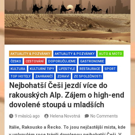
AKTUALITY & POZVÁNKY
AKTUALITY & POZVÁNKY
AUTO & MOTO
ČESKO
CESTOVÁNÍ
DOPORUČUJEME
GASTRONOMIE
KULTURA
KULTURNÍ TIPY
LIFESTYLE
RESTAURACE
SPORT
TOP HOTELY
ZAHRANIČÍ
ZDRAVÍ
ZE SPOLEČNOSTI
Nejbohatší Češi jezdí více do
rakouských Alp. Zájem o high-end
dovolené stoupá u mladších
9 měsíců ago
Helena Novotná
No Comments
Itálie, Rakousko a Řecko. To jsou nejčastější místa, kde
v uplynulém roce trávili dovolenou nejbohatší Češi. V