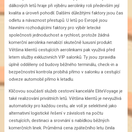
dálkových letů hraje při výběru aerolinky roli především její
kvalita a úroveň pohodlí. Dalšími důležitými faktory jsou čas
odletu a návaznost přestupů. U letů po Evropě jsou
hlavními rozhodujícími faktory pro výběr letecké
společnosti jednoduchost a rychlost, protože žádná
komerční aerolinka nenabízí skutečně luxusní produkt.
Většina klientů cestujících aerolinkami pak využívá před
letem služby exkluzivních VIP salonků. Ty jsou zpravidla
úplně odděleny od budovy běžného terminálu, check-in a
bezpečnostní kontrola probíhá přímo v salonku a cestující
odveze automobil přímo k letadlu.
Klíčovou součástí služeb cestovní kanceláře EliteVoyage je
také realizování privátních letů. Většina klientů je nevyužívá
automaticky pro každou cestu, ale volí je selektivně jako
alternativní logistické řešení v závislosti na počtu
cestujících, destinaci a srovnání s nabídkou běžných
komerčních linek. Průměrná cena zpátečního letu činila