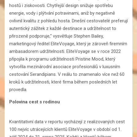
hostů i ziskovosti. Chytřejší design snižuje spotřebu
energie, vody i plýtvání potravinami, aniž by negativně
ovlivnil kvalitu z pohledu hosta. Dnešní cestovatelé preferují
autentický zážitek z každé destinace a udržitelnost to
přirozeně podporuje,“ vysvětluje Stephen Bailey,
marketingový ředitel EliteVoyage, který je zároveň firemním
ambasadorem udržitelnosti. EliteVoyage se v roce 2022
připojila k programu udržitelnosti Pristine Mood, který
vytvořila mezinárodní asociace profesionálů v luxusním
cestování Serandipians. V reálu to znamenalo více než 60
kroků k udržitelnosti, které firma během posledních let
provedla.
Polovina cest s rodinou
Kvantitativní data v reportu vycházejí z realizovaných cest
100 nejvíc utrácejících klientů EliteVoyage v období od 1.