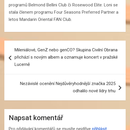
programů Belmond Bellini Club či Rosewood Elite. Loni se
stala členem programu Four Seasons Preferred Partner a
letos Mandarin Oriental FAN Club.
Navigace
Mileniálové, GenZ nebo genCO? Skupina Civilní Obrana
pro
přichází s novým albem a oznamuje koncert v pražské
příspěvek
Lucerně
Nezávislé ocenění Nejdůvěryhodnější značka 2025
odhalilo nové lídry trhu
Napsat komentář
Pro přidávání komentářů se musíte nejdříve
přihlásit
.