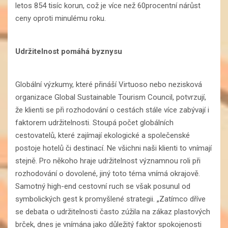
letos 854 tisíc korun, což je více než 60procentní nárůst
ceny oproti minulému roku.
Udržitelnost pomáhá byznysu
Globální výzkumy, které přináší Virtuoso nebo nezisková
organizace Global Sustainable Tourism Council, potvrzují,
že klienti se při rozhodování o cestách stále více zabývají i
faktorem udržitelnosti. Stoupá počet globálních
cestovatelů, které zajímají ekologické a společenské
postoje hotelů či destinací. Ne všichni naši klienti to vnímají
stejně. Pro někoho hraje udržitelnost významnou roli při
rozhodování o dovolené, jiný toto téma vnímá okrajově.
Samotný high-end cestovní ruch se však posunul od
symbolických gest k promyšlené strategii. „Zatímco dříve
se debata o udržitelnosti často zúžila na zákaz plastových
brček, dnes je vnímána jako důležitý faktor spokojenosti