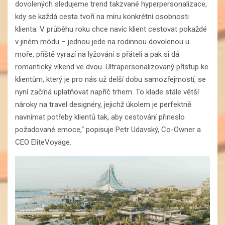
dovolených sledujeme trend takzvané hyperpersonalizace,
kdy se každá cesta tvoří na míru konkrétní osobnosti
klienta. V průběhu roku chce navíc klient cestovat pokaždé
v jiném módu – jednou jede na rodinnou dovolenou u
moře, příště vyrazí na lyžování s přáteli a pak si dá
romantický víkend ve dvou. Ultrapersonalizovaný přístup ke
klientům, který je pro nás už delší dobu samozřejmostí, se
nyní začíná uplatňovat napříč trhem. To klade stále větší
nároky na travel designéry, jejichž úkolem je perfektně
navnímat potřeby klientů tak, aby cestování přineslo
požadované emoce,“ popisuje Petr Udavský, Co-Owner a
CEO EliteVoyage.