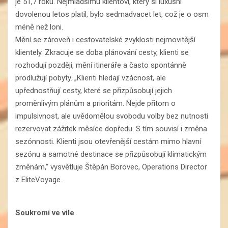
je 51,7 roku. Nejmladšímu klientovi, který si luxusní
dovolenou letos platil, bylo sedmadvacet let, což je o osm
méně než loni.
Mění se zároveň i cestovatelské zvyklosti nejmovitější
klientely. Zkracuje se doba plánování cesty, klienti se
rozhodují později, mění itineráře a často spontánně
prodlužují pobyty. „Klienti hledají vzácnost, ale
upřednostňují cesty, které se přizpůsobují jejich
proměnlivým plánům a prioritám. Nejde přitom o
impulsivnost, ale uvědomělou svobodu volby bez nutnosti
rezervovat zážitek měsíce dopředu. S tím souvisí i změna
sezónnosti. Klienti jsou otevřenější cestám mimo hlavní
sezónu a samotné destinace se přizpůsobují klimatickým
změnám,“ vysvětluje Štěpán Borovec, Operations Director
z EliteVoyage.
Soukromí ve vile