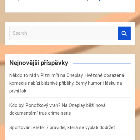
S
e
a
r
c
Nejnovější příspěvky
h
Někdo to rád v Plzni míří na Oneplay. Hvězdně obsazená
komedie nabízí bláznivé příběhy, černý humor i lásku na
první lok
Kdo byl Ponožkový vrah? Na Oneplay běží nová
dokumentární true crime série
Sportování v létě: 7 pravidel, která se vyplatí dodržet