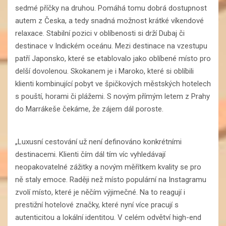
sedmé příčky na druhou. Pomáhá tomu dobrá dostupnost
autem z Česka, a tedy snadná možnost krátké víkendové
relaxace. Stabilní pozici v oblíbenosti si drží Dubaj či
destinace v Indickém oceánu. Mezi destinace na vzestupu
patří Japonsko, které se etablovalo jako oblíbené místo pro
delší dovolenou. Skokanem je i Maroko, které si oblíbili
klienti kombinující pobyt ve špičkových městských hotelech
s pouští, horami či plážemi. S novým přímým letem z Prahy
do Marrákeše čekáme, že zájem dál poroste.
„Luxusní cestování už není definováno konkrétními
destinacemi. Klienti čím dál tím víc vyhledávají
neopakovatelné zážitky a novým měřítkem kvality se pro
ně staly emoce. Raději než místo populární na Instagramu
zvolí místo, které je něčím výjimečné. Na to reagují i
prestižní hotelové značky, které nyní více pracují s
autenticitou a lokální identitou. V celém odvětví high-end