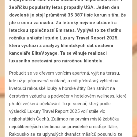
žebříčku popularity letos propadly USA. Jeden den
dovolené je stojí průměrně 35 387 tisíc korun s tím, že
jde o cenu za osobu. Za letenky nejvíce utráceli s
leteckou společností Emirates. Vyplývá to ze třetího
ročníku unikátní studie Luxury Travel Report 2025,
která vychází z analýzy klientských dat cestovní
kanceláře EliteVoyage. Ta se věnuje realizaci
luxusního cestování pro náročnou klientelu.
Probudit se ve dřevem vonícím apartmá, vyjít na terasu,
kde už je připravená snídaně, a mít překrásný výhled na
kvetoucí rakouské louky a horské štíty. Den strávit na
čerstvém vzduchu a podvečer v hotelovém wellness, které
předčí veškerá očekávání. To je scénář, který podle
výsledků Luxury Travel Report 2025 volí stále víc
nejbohatších Čechů. Zatímco na prvním místě žebříčku
nejoblíbenějších destinací se pravidelně umísťuje Itálie,
Rakousko se za uplynulých dvanáct měsíců posunulo ze