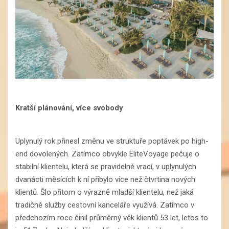
Kratší plánování, více svobody
Uplynulý rok přinesl změnu ve struktuře poptávek po high-
end dovolených. Zatímco obvykle EliteVoyage pečuje o
stabilní klientelu, která se pravidelně vrací, v uplynulých
dvanácti měsících k ní přibylo více než čtvrtina nových
klientů. Šlo přitom o výrazně mladší klientelu, než jaká
tradičně služby cestovní kanceláře využívá. Zatímco v
předchozím roce činil průměrný věk klientů 53 let, letos to