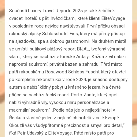
Součástí Luxury Travel Reportu 2025 je také žebříček
dvaceti hotelů s pěti hvězdičkami, které klienti EliteVoyage
v posledním roce nejvíce navštěvovali. První příčku obsadil
rakouský alpský Schlosshotel Fiss, který má přímý přístup
na sjezdovku, spa a dobrou gastronomii. Na druhém místě
se umístil butikový plážový resort BIJAL, tvořený výhradně
vilami, který se nachází v turecké Antalyi. Každá z vil nabízí
naprosté soukromí, privátní bazén a zahradu. Třetí místo
patří rakouskému Rosewood Schloss Fuschl, který otevřel
po kompletní rekonstrukci v roce 2024, je snadno dostupný
autem a nabízí klidný pobyt u krásného jezera. Na čtvrté
příčce se nachází řecký resort Porto Zante, který opět
nabízí výhradně vily, vysokou míru personalizace a
maximální soukromí. „Podle nás jde o nejlepší hotel v
Řecku a vlastně jeden z nejlepších hotelů v celé Evropě.
Okouzlí vás všudypřítomná preciznost a smysl pro detail,“
říká Petr Udavský z EliteVoyage. Páté místo patří pro