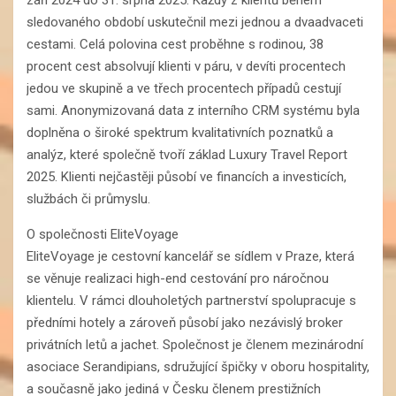
září 2024 do 31. srpna 2025. Každý z klientů během
sledovaného období uskutečnil mezi jednou a dvaadvaceti
cestami. Celá polovina cest proběhne s rodinou, 38
procent cest absolvují klienti v páru, v devíti procentech
jedou ve skupině a ve třech procentech případů cestují
sami. Anonymizovaná data z interního CRM systému byla
doplněna o široké spektrum kvalitativních poznatků a
analýz, které společně tvoří základ Luxury Travel Report
2025. Klienti nejčastěji působí ve financích a investicích,
službách či průmyslu.
O společnosti EliteVoyage
EliteVoyage je cestovní kancelář se sídlem v Praze, která
se věnuje realizaci high-end cestování pro náročnou
klientelu. V rámci dlouholetých partnerství spolupracuje s
předními hotely a zároveň působí jako nezávislý broker
privátních letů a jachet. Společnost je členem mezinárodní
asociace Serandipians, sdružující špičky v oboru hospitality,
a současně jako jediná v Česku členem prestižních