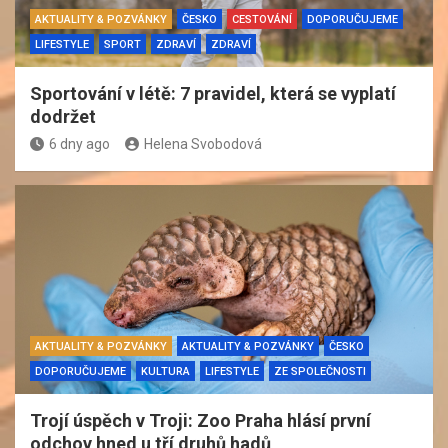
AKTUALITY & POZVÁNKY
ČESKO
CESTOVÁNÍ
DOPORUČUJEME
LIFESTYLE
SPORT
ZDRAVÍ
ZDRAVÍ
Sportování v létě: 7 pravidel, která se vyplatí
dodržet
6 dny ago
Helena Svobodová
AKTUALITY & POZVÁNKY
AKTUALITY & POZVÁNKY
ČESKO
DOPORUČUJEME
KULTURA
LIFESTYLE
ZE SPOLEČNOSTI
Trojí úspěch v Troji: Zoo Praha hlásí první
odchov hned u tří druhů hadů