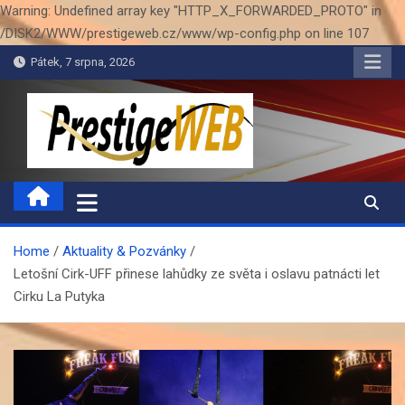
Warning: Undefined array key "HTTP_X_FORWARDED_PROTO" in
/DISK2/WWW/prestigeweb.cz/www/wp-config.php on line 107
Skip
Pátek, 7 srpna, 2026
to
content
PrestigeWEB
Home
Aktuality & Pozvánky
Letošní Cirk-UFF přinese lahůdky ze světa i oslavu patnácti let
Cirku La Putyka