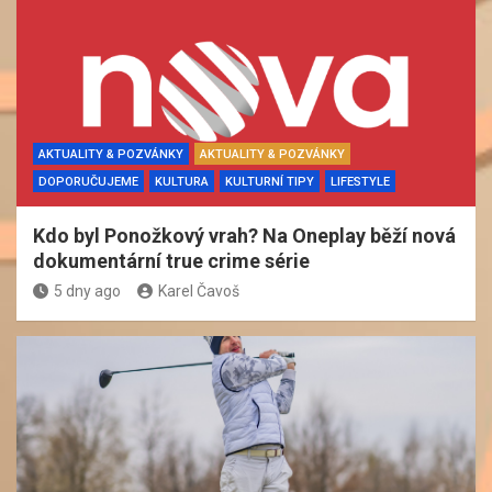
AKTUALITY & POZVÁNKY
AKTUALITY & POZVÁNKY
DOPORUČUJEME
KULTURA
KULTURNÍ TIPY
LIFESTYLE
Kdo byl Ponožkový vrah? Na Oneplay běží nová
dokumentární true crime série
5 dny ago
Karel Čavoš