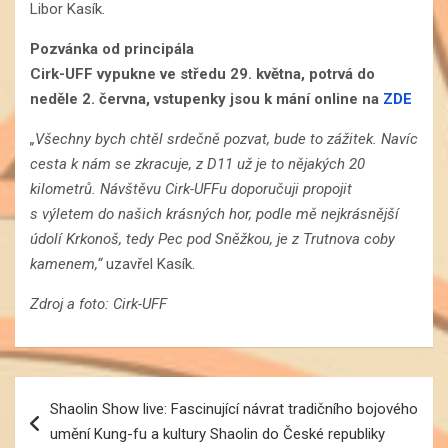
Libor Kasík.
Pozvánka od principála
Cirk-UFF vypukne ve středu 29. května, potrvá do
neděle 2. června, vstupenky jsou k mání online na
ZDE
„Všechny bych chtěl srdečně pozvat, bude to zážitek. Navíc
cesta k nám se zkracuje, z D11 už je to nějakých 20
kilometrů. Návštěvu Cirk-UFFu doporučuji propojit
s výletem do našich krásných hor, podle mě nejkrásnější
údolí Krkonoš, tedy Pec pod Sněžkou, je z Trutnova coby
kamenem,“
uzavřel Kasík.
Zdroj a foto: Cirk-UFF
Navigace
Shaolin Show live: Fascinující návrat tradičního bojového
pro
umění Kung-fu a kultury Shaolin do České republiky