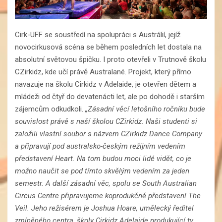
Cirk-UFF se soustředí na spolupráci s Austrálií, jejíž
novocirkusová scéna se během posledních let dostala na
absolutní světovou špičku. I proto otevřeli v Trutnově školu
CZirkidz, kde učí právě Australané. Projekt, který přímo
navazuje na školu Cirkidz v Adelaide, je otevřen dětem a
mládeži od čtyř do devatenácti let, ale po dohodě i starším
zájemcům odkudkoli.
„Zásadní věcí letošního ročníku bude
souvislost právě s naší školou CZirkidz. Naši studenti si
založili vlastní soubor s názvem CZirkidz Dance Company
a připravují pod australsko-českým režijním vedením
představení Heart. Na tom budou moci lidé vidět, co je
možno naučit se pod tímto skvělým vedením za jeden
semestr. A další zásadní věc, spolu se South Australian
Circus Centre připravujeme koprodukčně představení The
Veil. Jeho režisérem je Joshua Hoare, umělecký ředitel
zmíněného centra, školy Cirkidz Adelaide produkující ty