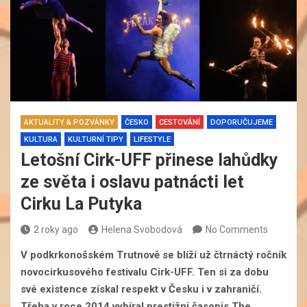
AKTUALITY & POZVÁNKY
ČESKO
CESTOVÁNÍ
DOPORUČUJEME
KULTURA
KULTURNÍ TIPY
LIFESTYLE
Letošní Cirk-UFF přinese lahůdky
ze světa i oslavu patnácti let
Cirku La Putyka
2 roky ago
Helena Svobodová
No Comments
V podkrkonošském Trutnově se blíží už čtrnáctý ročník
novocirkusového festivalu Cirk-UFF. Ten si za dobu
své existence získal respekt v Česku i v zahraničí.
Třeba v roce 2014 vybíral prestižní časopis The