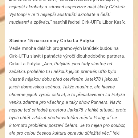
nejlepší akrobaty a zároveň supervizor naší školy CZirkidz.
Vystoupí v ní ti nejlepší australští akrobaté a čeští
muzikanti a zpěváci,“
nastínil ředitel Cirk-UFFu Libor Kasík.
Slavíme 15 narozeniny Cirku La Putyka
Vedle mnoha dalších programových lahůdek budou na
Cirk-UFFu slavit i patnácté výročí dlouhodobého partnera,
Cirku La Putyka.
„Ano, Putykáři jsou tady vlastně od
začátku, proběhlo tu i několik jejich premiér, Uffo bylo
vlastně nějakou dobu před otevřením Jatek78 i jakousi
jejich domovskou scénou. Takže musíme, ale hlavně
chceme jejich výročí oslavit, a to představením La Putyka
venku, zdarma pro všechny, a taky show Runners. Navíc
nejsou teď ohledně prostoru Jatka78 v lehké situaci, proto
bych chtěl vzkázat představitelům města Prahy, ať se
k tomuto problému postaví čelem. Je to nejen pro soubor,
ale pro celou českou kulturu opravdu důležitá věc,“
řekl