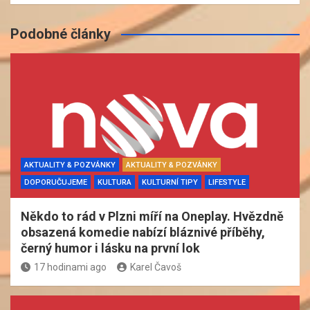
Podobné články
AKTUALITY & POZVÁNKY
AKTUALITY & POZVÁNKY
DOPORUČUJEME
KULTURA
KULTURNÍ TIPY
LIFESTYLE
Někdo to rád v Plzni míří na Oneplay. Hvězdně
obsazená komedie nabízí bláznivé příběhy,
černý humor i lásku na první lok
17 hodinami ago
Karel Čavoš