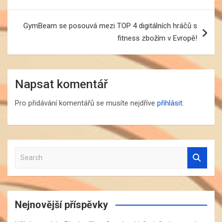
příspěvek
GymBeam se posouvá mezi TOP 4 digitálních hráčů s
fitness zbožím v Evropě!
Napsat komentář
Pro přidávání komentářů se musíte nejdříve
přihlásit
.
S
e
a
r
c
Nejnovější příspěvky
h