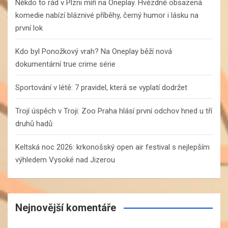
Někdo to rád v Plzni míří na Oneplay. Hvězdně obsazená
komedie nabízí bláznivé příběhy, černý humor i lásku na
první lok
Kdo byl Ponožkový vrah? Na Oneplay běží nová
dokumentární true crime série
Sportování v létě: 7 pravidel, která se vyplatí dodržet
Trojí úspěch v Troji: Zoo Praha hlásí první odchov hned u tří
druhů hadů
Keltská noc 2026: krkonošský open air festival s nejlepším
výhledem Vysoké nad Jizerou
Nejnovější komentáře