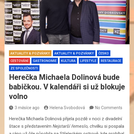
AKTUALITY & POZVÁNKY
AKTUALITY & POZVÁNKY
ČESKO
CESTOVÁNÍ
GASTRONOMIE
KULTURA
LIFESTYLE
RESTAURACE
ZE SPOLEČNOSTI
Herečka Michaela Dolinová bude
babičkou. V kalendáři si už blokuje
volno
3 měsíce ago
Helena Svobodová
No Comments
Herečka Michaela Dolinová přijela pozdě v noci z divadelní
štace s představením
Nejstarší řemeslo, c
hvilku si pospala
a ráno už čile působila na Střeleckém ostrově, kde probíhal