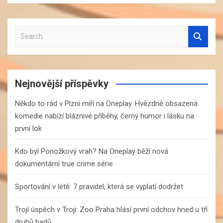
S
e
a
r
c
Nejnovější příspěvky
h
Někdo to rád v Plzni míří na Oneplay. Hvězdně obsazená
komedie nabízí bláznivé příběhy, černý humor i lásku na
první lok
Kdo byl Ponožkový vrah? Na Oneplay běží nová
dokumentární true crime série
Sportování v létě: 7 pravidel, která se vyplatí dodržet
Trojí úspěch v Troji: Zoo Praha hlásí první odchov hned u tří
druhů hadů