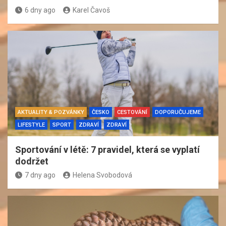
6 dny ago
Karel Čavoš
AKTUALITY & POZVÁNKY
ČESKO
CESTOVÁNÍ
DOPORUČUJEME
LIFESTYLE
SPORT
ZDRAVÍ
ZDRAVÍ
Sportování v létě: 7 pravidel, která se vyplatí
dodržet
7 dny ago
Helena Svobodová