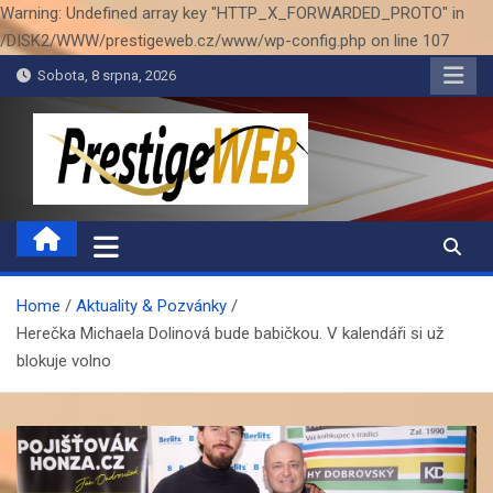
Warning: Undefined array key "HTTP_X_FORWARDED_PROTO" in
/DISK2/WWW/prestigeweb.cz/www/wp-config.php on line 107
Skip
Sobota, 8 srpna, 2026
to
content
PrestigeWEB
Home
Aktuality & Pozvánky
Herečka Michaela Dolinová bude babičkou. V kalendáři si už
blokuje volno