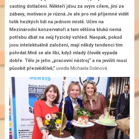
casting dotlačeni. Někteří jdou za svým cílem, jiní ze
zábavy, motivace je různá.Je ale pro mě příjemné vidět
tolik hezkých lidí na jednom místě. Učím na
Mezinárodní konzervatoři a tam většina kluků nemá
potřebu dbát na svůj fyzický vzhled. Naopak, pokud
jsou intelektuálně založení, mají někdy tendenci tím
pohrdat.Mně se ale líbí, když mladý člověk vypadá
dobře. Tělo je jeho „pracovní nástroj“ a na jevišti musí
působit přesvědčivě,“
uvedla Michaela Dolinová.