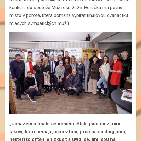
konkurz do soutěže Muž roku 2026. Herečka má pevné
místo v porotě, která pomáhá vybírat finálovou dvanáctku
mladých sympatických mužů.
„Uchazeči o finále se nemění. Stále jsou mezi nimi
takoví, kteří nemají jasno v tom, proč na casting jdou,
někteří to chtějí jen zkusit a uvidí se, jiní jsou na