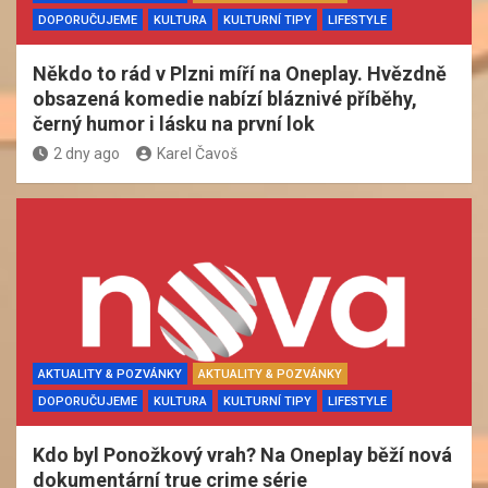
DOPORUČUJEME
KULTURA
KULTURNÍ TIPY
LIFESTYLE
Někdo to rád v Plzni míří na Oneplay. Hvězdně
obsazená komedie nabízí bláznivé příběhy,
černý humor i lásku na první lok
2 dny ago
Karel Čavoš
AKTUALITY & POZVÁNKY
AKTUALITY & POZVÁNKY
DOPORUČUJEME
KULTURA
KULTURNÍ TIPY
LIFESTYLE
Kdo byl Ponožkový vrah? Na Oneplay běží nová
dokumentární true crime série