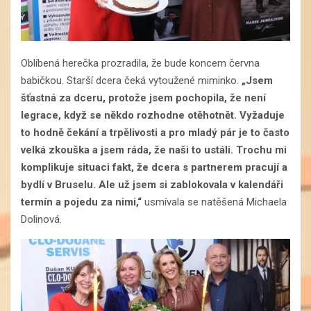
Oblíbená herečka prozradila, že bude koncem června
babičkou. Starší dcera čeká vytoužené miminko.
„Jsem
šťastná za dceru, protože jsem pochopila, že není
legrace, když se někdo rozhodne otěhotnět. Vyžaduje
to hodně čekání a trpělivosti a pro mladý pár je to často
velká zkouška a jsem ráda, že naši to ustáli. Trochu mi
komplikuje situaci fakt, že dcera s partnerem pracují a
bydlí v Bruselu. Ale už jsem si zablokovala v kalendáři
termín a pojedu za nimi,“
usmívala se natěšená Michaela
Dolinová.