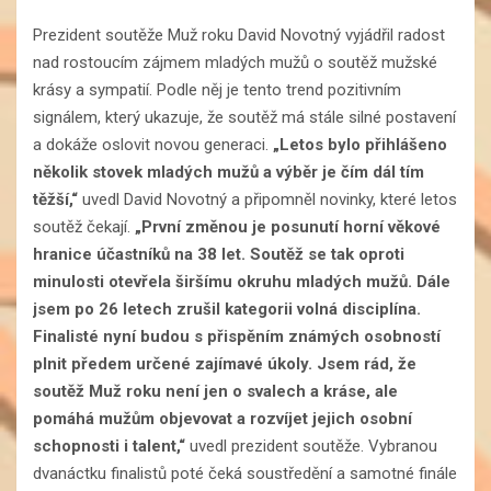
Prezident soutěže Muž roku David Novotný vyjádřil radost
nad rostoucím zájmem mladých mužů o soutěž mužské
krásy a sympatií. Podle něj je tento trend pozitivním
signálem, který ukazuje, že soutěž má stále silné postavení
a dokáže oslovit novou generaci.
„Letos bylo přihlášeno
několik stovek mladých mužů a výběr je čím dál tím
těžší,“
uvedl David Novotný a připomněl novinky, které letos
soutěž čekají.
„První změnou je posunutí horní věkové
hranice účastníků na 38 let. Soutěž se tak oproti
minulosti otevřela širšímu okruhu mladých mužů. Dále
jsem po 26 letech zrušil kategorii volná disciplína.
Finalisté nyní budou s přispěním známých osobností
plnit předem určené zajímavé úkoly. Jsem rád, že
soutěž Muž roku není jen o svalech a kráse, ale
pomáhá mužům objevovat a rozvíjet jejich osobní
schopnosti i talent,“
uvedl prezident soutěže. Vybranou
dvanáctku finalistů poté čeká soustředění a samotné finále