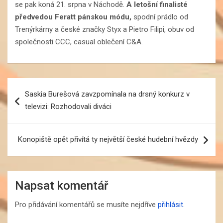
se pak koná 21. srpna v Náchodě.
A letošní finalisté
předvedou Feratt pánskou módu,
spodní prádlo od
Trenýrkárny a české značky Styx a Pietro Filipi, obuv od
společnosti CCC, casual oblečení C&A.
Navigace
Saskia Burešová zavzpomínala na drsný konkurz v
pro
televizi: Rozhodovali diváci
příspěvek
Konopiště opět přivítá ty největší české hudební hvězdy
Napsat komentář
Pro přidávání komentářů se musíte nejdříve
přihlásit
.