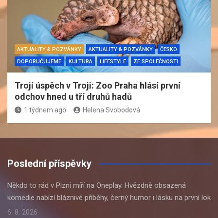
AKTUALITY & POZVÁNKY
AKTUALITY & POZVÁNKY
ČESKO
DOPORUČUJEME
KULTURA
LIFESTYLE
ZE SPOLEČNOSTI
Trojí úspěch v Troji: Zoo Praha hlásí první
odchov hned u tří druhů hadů
1 týdnem ago
Helena Svobodová
Poslední příspěvky
Někdo to rád v Plzni míří na Oneplay. Hvězdně obsazená
komedie nabízí bláznivé příběhy, černý humor i lásku na první lok
6. 8. 2026