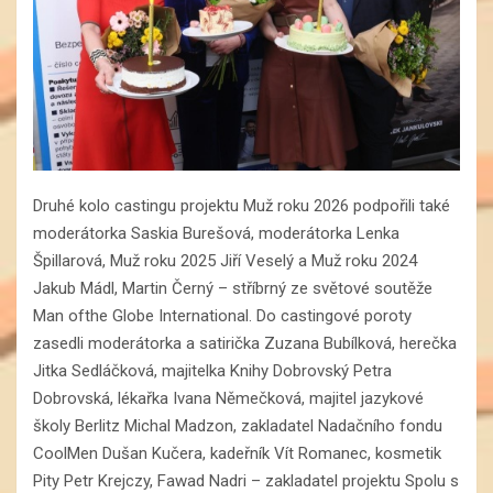
Druhé kolo castingu projektu Muž roku 2026 podpořili také
moderátorka Saskia Burešová, moderátorka Lenka
Špillarová, Muž roku 2025 Jiří Veselý a Muž roku 2024
Jakub Mádl, Martin Černý – stříbrný ze světové soutěže
Man ofthe Globe International. Do castingové poroty
zasedli moderátorka a satirička Zuzana Bubílková, herečka
Jitka Sedláčková, majitelka Knihy Dobrovský Petra
Dobrovská, lékařka Ivana Němečková, majitel jazykové
školy Berlitz Michal Madzon, zakladatel Nadačního fondu
CoolMen Dušan Kučera, kadeřník Vít Romanec, kosmetik
Pity Petr Krejczy, Fawad Nadri – zakladatel projektu Spolu s