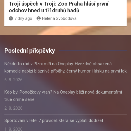
Trojí úspěch v Troji: Zoo Praha hlásí první
odchov hned u tří druhů hadů
7 dny ago
Helena Svobodová
Poslední příspěvky
Někdo to rád v Plzni míří na Oneplay. Hvězdně obsazená
komedie nabízí bláznivé příběhy, černý humor i lásku na první lok
6. 8. 2026
Kdo byl Ponožkový vrah? Na Oneplay běží nová dokumentární
true crime série
2. 8. 2026
Sportování v létě: 7 pravidel, která se vyplatí dodržet
1. 8. 2026