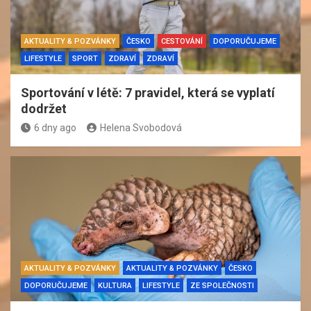
AKTUALITY & POZVÁNKY
ČESKO
CESTOVÁNÍ
DOPORUČUJEME
LIFESTYLE
SPORT
ZDRAVÍ
ZDRAVÍ
Sportování v létě: 7 pravidel, která se vyplatí
dodržet
6 dny ago
Helena Svobodová
AKTUALITY & POZVÁNKY
AKTUALITY & POZVÁNKY
ČESKO
DOPORUČUJEME
KULTURA
LIFESTYLE
ZE SPOLEČNOSTI