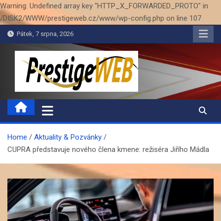
Warning: Undefined array key "HTTP_X_FORWARDED_PROTO" in
/DISK2/WWW/prestigeweb.cz/www/wp-config.php on line 107
Skip
Pátek, 7 srpna, 2026
to
content
PrestigeWEB
Home
Aktuality & Pozvánky
CUPRA představuje nového člena kmene: režiséra Jiřího Mádla