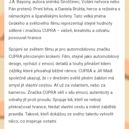
J.A. Bayony, autora snímků Sirotčinec, Volání netvora nebo
Pán prstenů: První bitva, a Daniela Brühla, herce a režiséra s
německými a španělskými kořeny. Tato velká jména
českého a světového filmu reprezentují stejné hodnoty
sdílené i značkou CUPRA – vášeň, kreativitu a odvahu
posouvat hranice.
Spojení se světem filmu je pro automobilovou značku
CUPRA přirozeným krokem. Film, stejně jako automobilový
design, vychází z emocí, detailů a touhy přinášet lidem
zážitky, které přesahují běžné rámce. CUPRA a Jiří Mádl
společně ukazují, že i v dnešním světě plném šablon má
smysl jít vlastní cestou. Ať už za volantem, nebo za
kamerou. Značka CUPRA věří v sílu emocí, autenticity a
odvahy jít proti proudu. Spojuje lidi, kteří se nebojí
překračovat hranice, hledat vlastní cestu a měnit zaběhlá
pravidla. Takové, kteří dokážou ze svého talentu vytvořit
něco, co inspiruje ostatní.