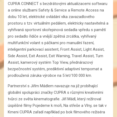
CUPRA CONNECT s bezdrátovými aktualizacemi softwaru
a online službami Safety & Service a Remote Access na
dobu 10 let, elektrické ovládání víka zavazadlového
prostoru s tzv. virtuálním pedálem, elektricky nastavitelná a
vyhřívaná sportovní skořepinová sedadla vpředu s pamětí
pro sedadlo řidiče a vnější zpětná zrcátka, vyhřívaný
multifunkční volant s páčkami pro manuální řazení,
inteligentní parkovací asistent, Front Assist, Light Assist,
Side Assist, Exit Assist, Exit Warning, Travel Assist, Turn
Assist, kamerový systém Top View, přednárazový
bezpečnostní systém, prediktivní adaptivní tempomat a
prodloužená záruka výrobce na 5 let/100 000 km.
Partnerství s Jiřím Mádlem navazuje na již probíhající
globální spolupráci značky CUPRA s různými kreativními
tvůrci ze světa kinematografie. Jiří Mádl, který režíroval
úspěšné filmy Pojedeme k moři, Na střeše a Vlny, se tak v
Kmeni CUPRA zařadí například po bok filmového režiséra