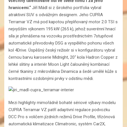
všechny talentované lidi ve světě filmu i za jeho
hranicemi.“
Jiří Mádl si z širokého portfolia vybral
atraktivní SUV s odvážným designem. Jeho CUPRA
Terramar VZ má pod kapotou přeplňovaný motor 2.0 TSI s
nejvyšším výkonem 195 kW (265 k), jehož suverénní hnací
síla je přenášena na vozovku prostřednictvím 7stupňové
automatické převodovky DSG a vyspělého pohonu všech
kol 4Drive. Úspěšný český režisér si v konfigurátoru vybral
černou barvu karoserie Midnight, 20“ kola Hadron Copper z
lehké slitiny a interiér Moon Light čalouněný kombinací
černé tkaniny z mikrovlákna Dinamica a šedé umělé kůže s
kontrastními ozdobnými prvky v odstínu mědi.
Mezi highlighty mimořádně bohaté sériové výbavy modelu
CUPRA Terramar VZ patří adaptivní regulace podvozku
DCC Pro s voličem jízdních režimů Drive Profile, třízónová
automatická klimatizace Climatronic, systém Car2X,