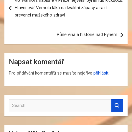
Ko Warriors nabídne v Praze největší pyramidu kickboxu.
pro
Hlavní tvář Vémola láká na kvalitní zápasy a razí
příspěvek
prevenci mužského zdraví
Vůně vína a historie nad Rýnem
Napsat komentář
Pro přidávání komentářů se musíte nejdříve
přihlásit
.
S
e
a
r