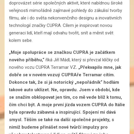
doprovázet série společných aktivit, které nabídnou široké
veřejnosti mimořádně zajímavé pohledy do zákulisí tvorby
filmu, ale i do světa nekonvenčního designu a inovativních
technologií značky CUPRA. Cílem je inspirovat novou
generaci lidí, kteří mají odvahu tvořit, snít a měnit svět
kolem sebe.
„Moje spolupráce se značkou CUPRA je začátkem
nového příběhu,“
říká Jiří Mádl, který si převzal klíčky od
nového vozu CUPRA Terramar VZ
. „Překvapilo mne, jak
dobře se v novém vozuý CUPRAře Terramar cítím.
Dokonce tak, že si já notorický „nepořádník“ hodlám
takové auto uklízet. Ne, opravdu. Jsem v období, kde
se snažím obklopovat jen tím, co mě vede blíž k tomu,
čím chci být. A moje první jízda vozem CUPRA do Itálie
byla opravdu zábavná a inspirující. Spojení mi dává
smysl. Těším se také na další společné projekty, s
nimiž budeme přinášet nové tvůrčí impulzy pro