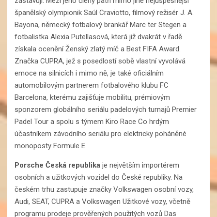
zastavují. Mezi jeho členy patří mimo jiné nejúspěšnější
španělský olympionik Saúl Craviotto, filmový režisér J. A.
Bayona, německý fotbalový brankář Marc ter Stegen a
fotbalistka Alexia Putellasová, která již dvakrát v řadě
získala ocenění Ženský zlatý míč a Best FIFA Award.
Značka CUPRA, jež s posedlostí sobě vlastní vyvolává
emoce na silnicích i mimo ně, je také oficiálním
automobilovým partnerem fotbalového klubu FC
Barcelona, kterému zajišťuje mobilitu, prémiovým
sponzorem globálního seriálu padelových turnajů Premier
Padel Tour a spolu s týmem Kiro Race Co hrdým
účastníkem závodního seriálu pro elektricky poháněné
monoposty Formule E.
Porsche Česká republika
je největším importérem
osobních a užitkových vozidel do České republiky. Na
českém trhu zastupuje značky Volkswagen osobní vozy,
Audi, SEAT, CUPRA a Volkswagen Užitkové vozy, včetně
programu prodeje prověřených použitých vozů Das