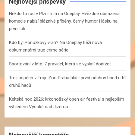
c
Nejnovější příspěvky
h
Někdo to rád v Plzni míří na Oneplay. Hvězdně obsazená
komedie nabízí bláznivé příběhy, černý humor i lásku na
první lok
Kdo byl Ponožkový vrah? Na Oneplay běží nová
dokumentární true crime série
Sportování v létě: 7 pravidel, která se vyplatí dodržet
Trojí úspěch v Troji: Zoo Praha hlásí první odchov hned u tří
druhů hadů
Keltská noc 2026: krkonošský open air festival s nejlepším
výhledem Vysoké nad Jizerou
Nejnovější komentáře