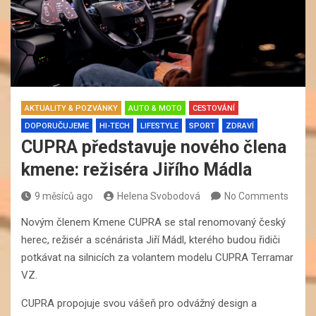
AKTUALITY & POZVÁNKY
AUTO & MOTO
CESTOVÁNÍ
DOPORUČUJEME
HI-TECH
LIFESTYLE
SPORT
ZDRAVÍ
CUPRA představuje nového člena
kmene: režiséra Jiřího Mádla
9 měsíců ago
Helena Svobodová
No Comments
Novým členem Kmene CUPRA se stal renomovaný český
herec, režisér a scénárista Jiří Mádl, kterého budou řidiči
potkávat na silnicích za volantem modelu CUPRA Terramar
VZ.
CUPRA propojuje svou vášeň pro odvážný design a