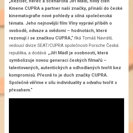
„Režisér, herec a scenárista Jiří Mádl, nový člen
Kmene CUPRA a partner naší značky, přináší do české
kinematografie nové pohledy a silná společenská
témata. Jeho nejnovější film Vlny vypráví příběh o
svobodě, odvaze a svědomí – hodnotách, které
rezonují i se značkou CUPRA,“
říká Tomáš Navrátil,
vedoucí divize SEAT/CUPRA společnosti Porsche Česká
republika, a dodává:
„Jiří Mádl je osobností, která
symbolizuje novou generaci českých filmařů –
talentovaných, autentických a odhodlaných tvořit bez
kompromisů. Přesně to je duch značky CUPRA.
Společně věříme v sílu individuality a odvahu tvořit s
přesahem.“