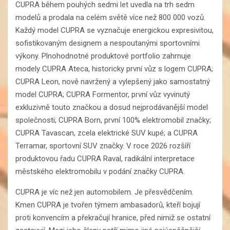
CUPRA během pouhých sedmi let uvedla na trh sedm
modelů a prodala na celém světě více než 800 000 vozů.
Každý model CUPRA se vyznačuje energickou expresivitou,
sofistikovaným designem a nespoutanými sportovními
výkony. Plnohodnotné produktové portfolio zahrnuje
modely CUPRA Ateca, historicky první vůz s logem CUPRA;
CUPRA Leon, nově navržený a vylepšený jako samostatný
model CUPRA; CUPRA Formentor, první vůz vyvinutý
exkluzivně touto značkou a dosud nejprodávanější model
společnosti; CUPRA Born, první 100% elektromobil značky;
CUPRA Tavascan, zcela elektrické SUV kupé; a CUPRA
Terramar, sportovní SUV značky. V roce 2026 rozšíří
produktovou řadu CUPRA Raval, radikální interpretace
městského elektromobilu v podání značky CUPRA.
CUPRA je víc než jen automobilem. Je přesvědčením.
Kmen CUPRA je tvořen týmem ambasadorů, kteří bojují
proti konvencím a překračují hranice, před nimiž se ostatní