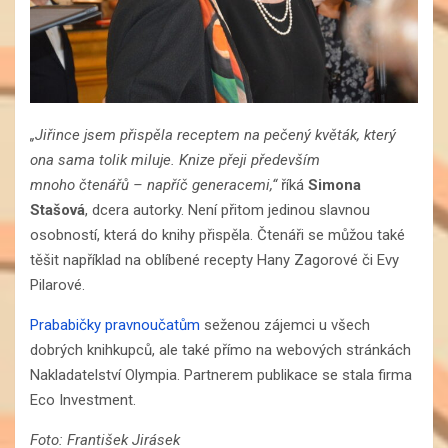
„
Jiřince jsem přispěla receptem na pečený květák, který
ona sama tolik miluje. Knize přeji především
mnoho
čtenářů – napříč
generacemi,“
říká
Simona
Stašová
, dcera autorky. Není přitom jedinou slavnou
osobností, která do knihy přispěla. Čtenáři se můžou také
těšit například na oblíbené recepty Hany Zagorové či Evy
Pilarové.
Prababičky pravnoučatům
seženou zájemci u všech
dobrých knihkupců, ale také přímo na webových stránkách
Nakladatelství Olympia. Partnerem publikace se stala firma
Eco Investment.
Foto: František Jirásek