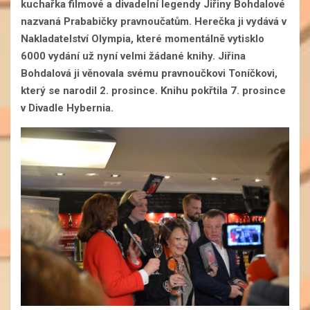
kuchařka filmové a divadelní legendy Jiřiny Bohdalové
nazvaná Prababičky pravnoučatům. Herečka ji vydává v
Nakladatelství Olympia, které momentálně vytisklo
6000 vydání už nyní velmi žádané knihy. Jiřina
Bohdalová ji věnovala svému pravnoučkovi Toníčkovi,
který se narodil 2. prosince.
Knihu pokřtila 7. prosince
v Divadle Hybernia.