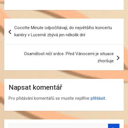
Navigace
Cocotte Minute odpočítávají, do největšího koncertu
pro
kariéry v Lucerně zbývá jen několik dní
příspěvek
Osamělost ničí srdce. Před Vánocemi je situace
zhoršuje
Napsat komentář
Pro přidávání komentářů se musíte nejdříve
přihlásit
.
S