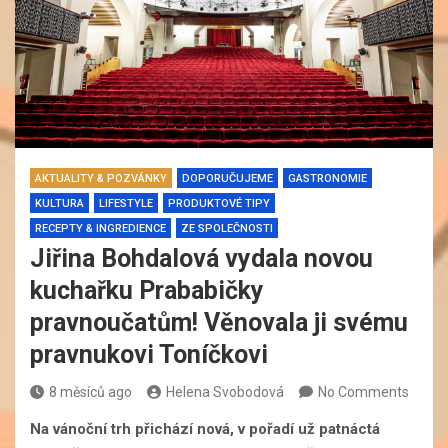
AKTUALITY & POZVÁNKY
DOPORUČUJEME
GASTRONOMIE
KULTURA
LIFESTYLE
PRODUKTOVÉ TIPY
RECEPTY & INGREDIENCE
ZE SPOLEČNOSTI
Jiřina Bohdalová vydala novou
kuchařku Prababičky
pravnoučatům! Věnovala ji svému
pravnukovi Toníčkovi
8 měsíců ago
Helena Svobodová
No Comments
Na vánoční trh přichází nová, v pořadí už patnáctá