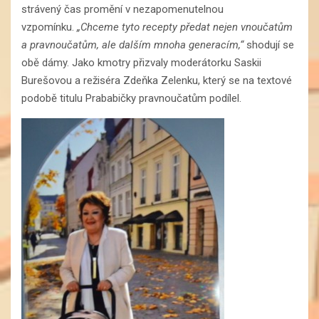
strávený čas promění v nezapomenutelnou
vzpomínku.
„
Chceme tyto recepty předat nejen vnoučatům
a pravnoučatům, ale dalším mnoha generacím,“
shodují se
obě dámy. Jako kmotry přizvaly moderátorku Saskii
Burešovou a režiséra Zdeňka Zelenku, který se na textové
podobě titulu Prababičky pravnoučatům podílel.