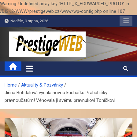
Warning: Undefined array key "HTTP_X_FORWARDED_PROTO" in
/DISK2/WWW/prestigeweb.cz/www/wp-config.php on line 107
Skip
Neděle, 9 srpna, 2026
to
content
PrestigeWEB
Home
Aktuality & Pozvánky
Jiřina Bohdalová vydala novou kuchařku Prababičky
pravnoučatům! Věnovala ji svému pravnukovi Toníčkovi