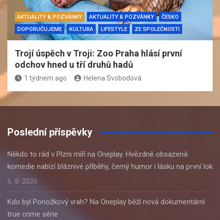
AKTUALITY & POZVÁNKY
AKTUALITY & POZVÁNKY
ČESKO
DOPORUČUJEME
KULTURA
LIFESTYLE
ZE SPOLEČNOSTI
Trojí úspěch v Troji: Zoo Praha hlásí první
odchov hned u tří druhů hadů
1 týdnem ago
Helena Svobodová
Poslední příspěvky
Někdo to rád v Plzni míří na Oneplay. Hvězdně obsazená
komedie nabízí bláznivé příběhy, černý humor i lásku na první lok
6. 8. 2026
Kdo byl Ponožkový vrah? Na Oneplay běží nová dokumentární
true crime série