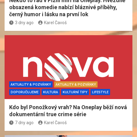
Někdo to rád v Plzni míří na Oneplay. Hvězdně
obsazená komedie nabízí bláznivé příběhy,
černý humor i lásku na první lok
3 dny ago
Karel Čavoš
AKTUALITY & POZVÁNKY
AKTUALITY & POZVÁNKY
DOPORUČUJEME
KULTURA
KULTURNÍ TIPY
LIFESTYLE
Kdo byl Ponožkový vrah? Na Oneplay běží nová
dokumentární true crime série
7 dny ago
Karel Čavoš