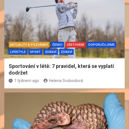
AKTUALITY & POZVÁNKY
ČESKO
CESTOVÁNÍ
DOPORUČUJEME
LIFESTYLE
SPORT
ZDRAVÍ
ZDRAVÍ
Sportování v létě: 7 pravidel, která se vyplatí
dodržet
1 týdnem ago
Helena Svobodová