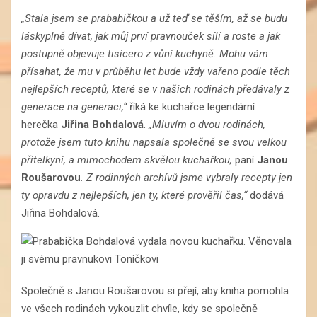
„Stala jsem se prababičkou a už teď se těším, až se budu
láskyplně dívat, jak můj prví pravnouček sílí a roste a jak
postupně objevuje tisícero z vůní kuchyně. Mohu vám
přísahat, že mu v průběhu let bude vždy vařeno podle těch
nejlepších receptů, které se v našich rodinách předávaly z
generace na generaci,“
říká ke kuchařce legendární
herečka
Jiřina Bohdalová
.
„
Mluvím o dvou rodinách,
protože jsem tuto knihu napsala společně se svou velkou
přítelkyní, a mimochodem skvělou kuchařkou,
paní
Janou
Roušarovou
. Z rodinných archívů jsme vybraly recepty jen
ty opravdu z nejlepších, jen ty, které prověřil čas,“
dodává
Jiřina Bohdalová.
Společně s Janou Roušarovou si přejí, aby kniha pomohla
ve všech rodinách vykouzlit chvíle, kdy se společně