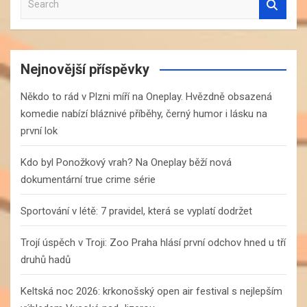
e
a
r
c
Nejnovější příspěvky
h
Někdo to rád v Plzni míří na Oneplay. Hvězdně obsazená
komedie nabízí bláznivé příběhy, černý humor i lásku na
první lok
Kdo byl Ponožkový vrah? Na Oneplay běží nová
dokumentární true crime série
Sportování v létě: 7 pravidel, která se vyplatí dodržet
Trojí úspěch v Troji: Zoo Praha hlásí první odchov hned u tří
druhů hadů
Keltská noc 2026: krkonošský open air festival s nejlepším