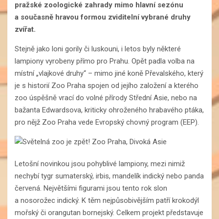
pražské zoologické zahrady mimo hlavní sezónu
a současně hravou formou zviditelní vybrané druhy
zvířat.
Stejně jako loni gorily či luskouni, i letos byly některé
lampiony vyrobeny přímo pro Prahu. Opět padla volba na
místní „vlajkové druhy“ – mimo jiné koně Převalského, který
je s historií Zoo Praha spojen od jejího založení a kterého
zoo úspěšně vrací do volné přírody Střední Asie, nebo na
bažanta Edwardsova, kriticky ohroženého hrabavého ptáka,
pro nějž Zoo Praha vede Evropský chovný program (EEP).
Letošní novinkou jsou pohyblivé lampiony, mezi nimiž
nechybí tygr sumaterský, irbis, mandelík indický nebo panda
červená. Největšími figurami jsou tento rok slon
a nosorožec indický. K těm nejpůsobivějším patří krokodýl
mořský či orangutan bornejský. Celkem projekt představuje