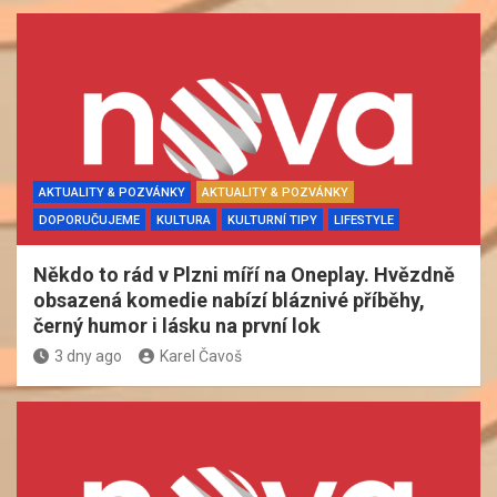
AKTUALITY & POZVÁNKY
AKTUALITY & POZVÁNKY
DOPORUČUJEME
KULTURA
KULTURNÍ TIPY
LIFESTYLE
Někdo to rád v Plzni míří na Oneplay. Hvězdně
obsazená komedie nabízí bláznivé příběhy,
černý humor i lásku na první lok
3 dny ago
Karel Čavoš