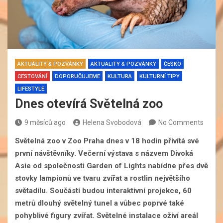
AKTUALITY & POZVÁNKY
AKTUALITY & POZVÁNKY
ČESKO
CESTOVÁNÍ
DOPORUČUJEME
KULTURA
KULTURNÍ TIPY
LIFESTYLE
Dnes otevírá Světelná zoo
9 měsíců ago
Helena Svobodová
No Comments
Světelná zoo v Zoo Praha dnes v 18 hodin přivítá své
první návštěvníky. Večerní výstava s názvem Divoká
Asie od společnosti Garden of Lights nabídne přes dvě
stovky lampionů ve tvaru zvířat a rostlin největšího
světadílu. Součástí budou interaktivní projekce, 60
metrů dlouhý světelný tunel a vůbec poprvé také
pohyblivé figury zvířat. Světelné instalace oživí areál