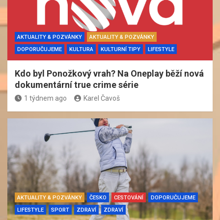
AKTUALITY & POZVÁNKY
AKTUALITY & POZVÁNKY
DOPORUČUJEME
KULTURA
KULTURNÍ TIPY
LIFESTYLE
Kdo byl Ponožkový vrah? Na Oneplay běží nová
dokumentární true crime série
1 týdnem ago
Karel Čavoš
AKTUALITY & POZVÁNKY
ČESKO
CESTOVÁNÍ
DOPORUČUJEME
LIFESTYLE
SPORT
ZDRAVÍ
ZDRAVÍ