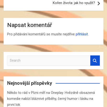
Kořen života: jak ho využít?
Napsat komentář
Pro přidávání komentářů se musíte nejdříve
přihlásit
.
S
e
a
r
c
Nejnovější příspěvky
h
Někdo to rád v Plzni míří na Oneplay. Hvězdně obsazená
komedie nabízí bláznivé příběhy, černý humor i lásku na
první lok