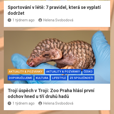
Sportování v létě: 7 pravidel, která se vyplatí
dodržet
1 týdnem ago
Helena Svobodová
AKTUALITY & POZVÁNKY
AKTUALITY & POZVÁNKY
ČESKO
DOPORUČUJEME
KULTURA
LIFESTYLE
ZE SPOLEČNOSTI
Trojí úspěch v Troji: Zoo Praha hlásí první
odchov hned u tří druhů hadů
1 týdnem ago
Helena Svobodová