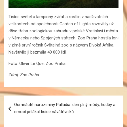
Tisíce světel a lampiony zvířat a rostlin v nadživotních
velikostech od společnosti Garden of Lights rozsvítily už
dříve třeba zoologickou zahradu v polské Vratislavi i města
v Německu nebo Spojených státech. Zoo Praha hostila loni
v zimě první ročník Světelné zoo s názvem Divoká Afrika.
Navštívilo ji bezmála 40 000 lidí.
Foto: Oliver Le Que, Zoo Praha
Zdroj: Zoo Praha
Navigace
Osmnácté narozeniny Palladia: den plný módy, hudby a
pro
emocí přilákal tisíce návštěvníků
příspěvek