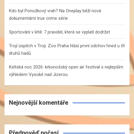
Kdo byl Ponožkový vrah? Na Oneplay běží nová
dokumentární true crime série
Sportování v létě: 7 pravidel, která se vyplatí dodržet
Trojí úspěch v Troji: Zoo Praha hlásí první odchov hned u tří
druhů hadů
Keltská noc 2026: krkonošský open air festival s nejlepším
výhledem Vysoké nad Jizerou
Nejnovější komentáře
Předpověď počasí